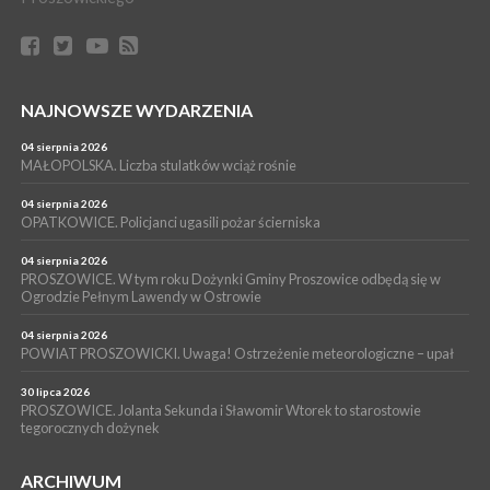
15 lipca 2026
PROSZOWICE. W parku Warsztaty Edukacyjno-Przyrodnicze
NOC CIEM
WYDARZENIA
NAJNOWSZE WYDARZENIA
15 lipca 2026
PROSZOWICE. Już za tydzień kolejne zajęcia z cyklu „Wakacyjne
Czwartki w Bibliotece”
04 sierpnia 2026
MAŁOPOLSKA. Liczba stulatków wciąż rośnie
WYDARZENIA
14 lipca 2026
04 sierpnia 2026
PROSZOWICE. 26 lipca odbędzie się XII Marsz Rzeczpospolitej
OPATKOWICE. Policjanci ugasili pożar ścierniska
Partyzanckiej 1944
04 sierpnia 2026
WYDARZENIA
PROSZOWICE. W tym roku Dożynki Gminy Proszowice odbędą się w
Ogrodzie Pełnym Lawendy w Ostrowie
13 lipca 2026
POWIAT PROSZOWICE. Nowa Pracownia Densytometrii w
Szpitalu im. Ojca Rafała z Proszowic już działa
04 sierpnia 2026
POWIAT PROSZOWICKI. Uwaga! Ostrzeżenie meteorologiczne – upał
30 lipca 2026
PROSZOWICE. Jolanta Sekunda i Sławomir Wtorek to starostowie
tegorocznych dożynek
ARCHIWUM