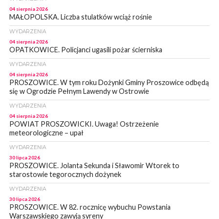
04 sierpnia 2026
MAŁOPOLSKA. Liczba stulatków wciąż rośnie
WYDARZENIA
04 sierpnia 2026
OPATKOWICE. Policjanci ugasili pożar ścierniska
WYDARZENIA
04 sierpnia 2026
PROSZOWICE. W tym roku Dożynki Gminy Proszowice odbędą
się w Ogrodzie Pełnym Lawendy w Ostrowie
WYDARZENIA
04 sierpnia 2026
POWIAT PROSZOWICKI. Uwaga! Ostrzeżenie
meteorologiczne – upał
WYDARZENIA
30 lipca 2026
PROSZOWICE. Jolanta Sekunda i Sławomir Wtorek to
starostowie tegorocznych dożynek
WYDARZENIA
30 lipca 2026
PROSZOWICE. W 82. rocznicę wybuchu Powstania
Warszawskiego zawyją syreny