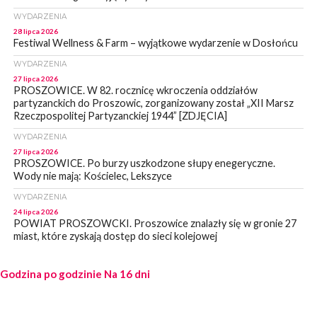
WYDARZENIA
28 lipca 2026
Festiwal Wellness & Farm – wyjątkowe wydarzenie w Dosłońcu
WYDARZENIA
27 lipca 2026
PROSZOWICE. W 82. rocznicę wkroczenia oddziałów
partyzanckich do Proszowic, zorganizowany został „XII Marsz
Rzeczpospolitej Partyzanckiej 1944” [ZDJĘCIA]
WYDARZENIA
27 lipca 2026
PROSZOWICE. Po burzy uszkodzone słupy enegeryczne.
Wody nie mają: Kościelec, Lekszyce
WYDARZENIA
24 lipca 2026
POWIAT PROSZOWCKI. Proszowice znalazły się w gronie 27
miast, które zyskają dostęp do sieci kolejowej
WYDARZENIA
Godzina po godzinie
23 lipca 2026
Na 16 dni
POWIAT PROSZOWICE. Obchody Święta Policji w
Proszowicach [ZDJĘCIA]