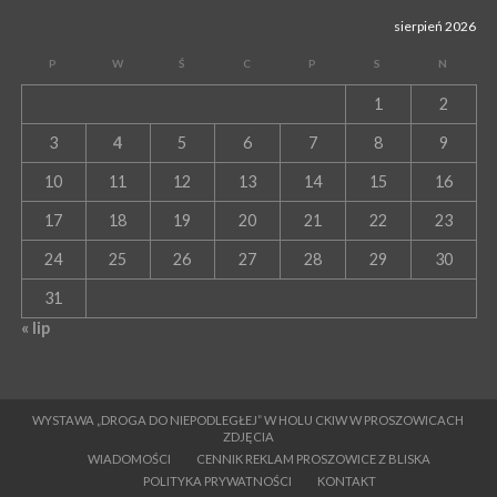
sierpień 2026
P
W
Ś
C
P
S
N
1
2
3
4
5
6
7
8
9
10
11
12
13
14
15
16
17
18
19
20
21
22
23
24
25
26
27
28
29
30
31
« lip
WYSTAWA „DROGA DO NIEPODLEGŁEJ” W HOLU CKIW W PROSZOWICACH
ZDJĘCIA
WIADOMOŚCI
CENNIK REKLAM PROSZOWICE Z BLISKA
POLITYKA PRYWATNOŚCI
KONTAKT