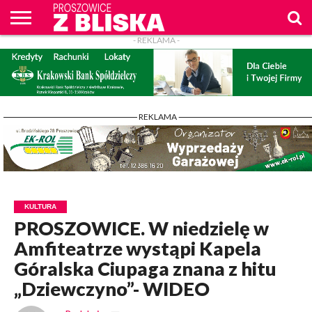
- REKLAMA -
O
NAS
WIADOMOŚCI
ZAPYTAM
CENNIK
KONTAKT
WPROST
REKLAM
PROSZOWICE
Z BLISKA
- REKLAMA -
KULTURA
PROSZOWICE. W niedzielę w
Amfiteatrze wystąpi Kapela
Góralska Ciupaga znana z hitu
„Dziewczyno”- WIDEO