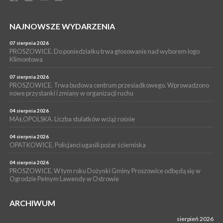
[ZDJĘCIA]
WYDARZENIA
NAJNOWSZE WYDARZENIA
16 lipca 2026
POWIAT PROSZOWICKI. KRUS bliżej rolników. Mieszkańcy
Pałecznicy będą obsługiwani w Proszowicach
07 sierpnia 2026
PROSZOWICE. Do poniedziałku trwa głosowanie nad wyborem logo
WYDARZENIA
Klimontowa
15 lipca 2026
PROSZOWICE. W parku Warsztaty Edukacyjno-Przyrodnicze
07 sierpnia 2026
PROSZOWICE. Trwa budowa centrum przesiadkowego. Wprowadzono
NOC CIEM
nowe przystanki i zmiany w organizacji ruchu
WYDARZENIA
04 sierpnia 2026
15 lipca 2026
PROSZOWICE. Już za tydzień kolejne zajęcia z cyklu „Wakacyjne
MAŁOPOLSKA. Liczba stulatków wciąż rośnie
Czwartki w Bibliotece”
04 sierpnia 2026
OPATKOWICE. Policjanci ugasili pożar ścierniska
04 sierpnia 2026
PROSZOWICE. W tym roku Dożynki Gminy Proszowice odbędą się w
Ogrodzie Pełnym Lawendy w Ostrowie
ARCHIWUM
sierpień 2026