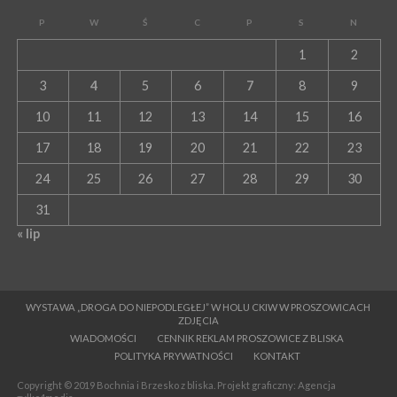
P
W
Ś
C
P
S
N
1
2
3
4
5
6
7
8
9
10
11
12
13
14
15
16
17
18
19
20
21
22
23
24
25
26
27
28
29
30
31
« lip
WYSTAWA „DROGA DO NIEPODLEGŁEJ” W HOLU CKIW W PROSZOWICACH
ZDJĘCIA
WIADOMOŚCI
CENNIK REKLAM PROSZOWICE Z BLISKA
POLITYKA PRYWATNOŚCI
KONTAKT
Copyright © 2019 Bochnia i Brzesko z bliska. Projekt graficzny: Agencja