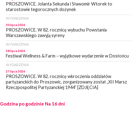
PROSZOWICE. Jolanta Sekunda i Sławomir Wtorek to
starostowie tegorocznych dożynek
WYDARZENIA
30 lipca 2026
PROSZOWICE. W 82. rocznicę wybuchu Powstania
Warszawskiego zawyją syreny
WYDARZENIA
28 lipca 2026
Festiwal Wellness & Farm – wyjątkowe wydarzenie w Dosłońcu
WYDARZENIA
27 lipca 2026
PROSZOWICE. W 82. rocznicę wkroczenia oddziałów
partyzanckich do Proszowic, zorganizowany został „XII Marsz
Rzeczpospolitej Partyzanckiej 1944” [ZDJĘCIA]
WYDARZENIA
Godzina po godzinie
27 lipca 2026
Na 16 dni
PROSZOWICE. Po burzy uszkodzone słupy enegeryczne.
Wody nie mają: Kościelec, Lekszyce
WYDARZENIA
24 lipca 2026
POWIAT PROSZOWCKI. Proszowice znalazły się w gronie 27