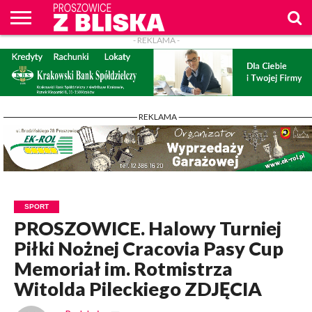
- REKLAMA -
O
NAS
WIADOMOŚCI
ZAPYTAM
CENNIK
KONTAKT
WPROST
REKLAM
PROSZOWICE
Z BLISKA
- REKLAMA -
SPORT
PROSZOWICE. Halowy Turniej
Piłki Nożnej Cracovia Pasy Cup
Memoriał im. Rotmistrza
Witolda Pileckiego ZDJĘCIA