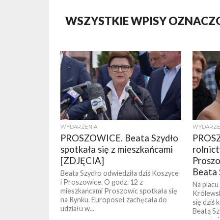
WSZYSTKIE WPISY OZNACZ
WYDARZENIA
WYDARZE
PROSZOWICE. Beata Szydło
PROSZ
spotkała się z mieszkańcami
rolnic
[ZDJĘCIA]
Proszo
Beata 
Beata Szydło odwiedziła dziś Koszyce
i Proszowice. O godz. 12 z
Na placu
mieszkańcami Proszowic spotkała się
Królewsk
na Rynku. Europoseł zachęcała do
się dziś
udziału w...
Beatą Sz
uczestni