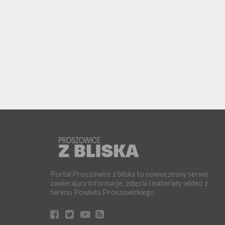
Portal Proszowice z bliska to nowoczesny serwis
zawierający informacje, zdjęcia i materiały wideo z
terenu Powiatu Proszowickiego