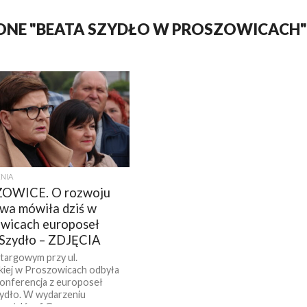
ONE "BEATA SZYDŁO W PROSZOWICACH"
NIA
OWICE. O rozwoju
twa mówiła dziś w
wicach europoseł
Szydło – ZDJĘCIA
 targowym przy ul.
iej w Proszowicach odbyła
 konferencja z europoseł
ydło. W wydarzeniu
czył Józef Gawron,