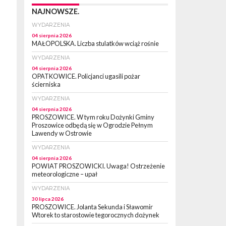
NAJNOWSZE.
WYDARZENIA
04 sierpnia 2026
MAŁOPOLSKA. Liczba stulatków wciąż rośnie
WYDARZENIA
04 sierpnia 2026
OPATKOWICE. Policjanci ugasili pożar
ścierniska
WYDARZENIA
04 sierpnia 2026
PROSZOWICE. W tym roku Dożynki Gminy
Proszowice odbędą się w Ogrodzie Pełnym
Lawendy w Ostrowie
WYDARZENIA
04 sierpnia 2026
POWIAT PROSZOWICKI. Uwaga! Ostrzeżenie
meteorologiczne – upał
WYDARZENIA
30 lipca 2026
PROSZOWICE. Jolanta Sekunda i Sławomir
Wtorek to starostowie tegorocznych dożynek