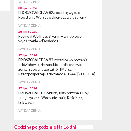
WYDARZENIA
30 lipca 2026
PROSZOWICE. W 82. rocznicę wybuchu
Powstania Warszawskiego zawyją syreny
WYDARZENIA
28 lipca 2026
Festiwal Wellness & Farm – wyjątkowe
wydarzenie w Dosłońcu
WYDARZENIA
27 lipca 2026
PROSZOWICE. W 82. rocznicę wkroczenia
oddziałów partyzanckich do Proszowic,
zorganizowany został „XII Marsz
Rzeczpospolitej Partyzanckiej 1944” [ZDJĘCIA]
WYDARZENIA
27 lipca 2026
PROSZOWICE. Po burzy uszkodzone słupy
enegeryczne. Wody nie mają: Kościelec,
Lekszyce
WYDARZENIA
24 lipca 2026
POWIAT PROSZOWCKI. Proszowice znalazły
się w gronie 27 miast, które zyskają dostęp do
Godzina po godzinie
Na 16 dni
sieci kolejowej