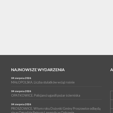
NAJNOWSZE WYDARZENIA
04 sierpnia 2026
MAŁOPOLSKA. Liczba stulatków wciąż rośnie
04 sierpnia 2026
OPATKOWICE. Policjanci ugasili pożar ścierniska
04 sierpnia 2026
PROSZOWICE. W tym roku Dożynki Gminy Proszowice odbędą
się w Ogrodzie Pełnym Lawendy w Ostrowie