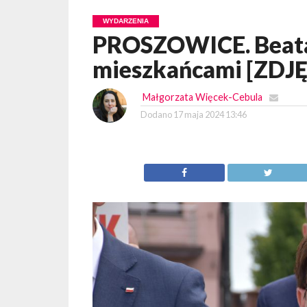
WYDARZENIA
PROSZOWICE. Beata 
mieszkańcami [ZDJĘ
Małgorzata Więcek-Cebula
Dodano
17 maja 2024 13:46