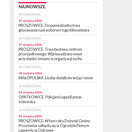
NAJNOWSZE.
WYDARZENIA
07 sierpnia 2026
PROSZOWICE. Do poniedziałku trwa
głosowanie nad wyborem logo Klimontowa
WYDARZENIA
07 sierpnia 2026
PROSZOWICE. Trwa budowa centrum
przesiadkowego. Wprowadzono nowe
przystanki i zmiany w organizacji ruchu
WYDARZENIA
04 sierpnia 2026
MAŁOPOLSKA. Liczba stulatków wciąż rośnie
WYDARZENIA
04 sierpnia 2026
OPATKOWICE. Policjanci ugasili pożar
ścierniska
WYDARZENIA
04 sierpnia 2026
PROSZOWICE. W tym roku Dożynki Gminy
Proszowice odbędą się w Ogrodzie Pełnym
Lawendy w Ostrowie