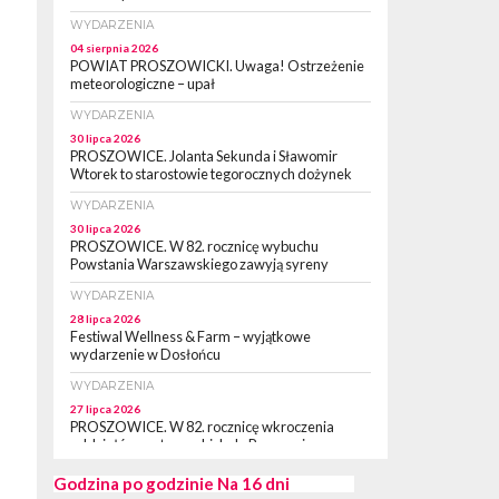
WYDARZENIA
04 sierpnia 2026
POWIAT PROSZOWICKI. Uwaga! Ostrzeżenie
meteorologiczne – upał
WYDARZENIA
30 lipca 2026
PROSZOWICE. Jolanta Sekunda i Sławomir
Wtorek to starostowie tegorocznych dożynek
WYDARZENIA
30 lipca 2026
PROSZOWICE. W 82. rocznicę wybuchu
Powstania Warszawskiego zawyją syreny
WYDARZENIA
28 lipca 2026
Festiwal Wellness & Farm – wyjątkowe
wydarzenie w Dosłońcu
WYDARZENIA
27 lipca 2026
PROSZOWICE. W 82. rocznicę wkroczenia
oddziałów partyzanckich do Proszowic,
zorganizowany został „XII Marsz
Rzeczpospolitej Partyzanckiej 1944” [ZDJĘCIA]
Godzina po godzinie
Na 16 dni