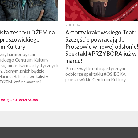
KULTURA
sta zespołu DŻEM na
Aktorzy krakowskiego Teatr
 proszowickiego
Szczęście powracają do
m Kultury
Proszowic w nowej odsłonie
Spektakl #PRZYBORA już w
zny harmonogram
ickiego Centrum Kultury
marcu!
 się mnóstwem artystycznych
Po niezwykle entuzjastycznym
. Jednym z nich będzie
odbiorze spektaklu #OSIECKA,
acieja Balcara, wokalisty
proszowickie Centrum Kultury
DŻEM, który wystąpi...
zaplanowało w harmonogramie
wydarzeń artystycznych kolejną
propozycję krakowskiego Teatru
WIĘCEJ WPISÓW
Szczęście. Tym razem na...