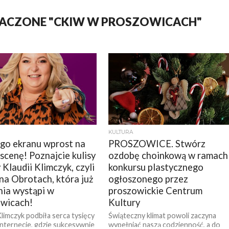
NACZONE "CKIW W PROSZOWICACH"
KULTURA
go ekranu wprost na
PROSZOWICE. Stwórz
 scenę! Poznajcie kulisy
ozdobę choinkową w ramach
 Klaudii Klimczyk, czyli
konkursu plastycznego
a Obrotach, która już
ogłoszonego przez
nia wystąpi w
proszowickie Centrum
wicach!
Kultury
Klimczyk podbiła serca tysięcy
Świąteczny klimat powoli zaczyna
nternecie, gdzie sukcesywnie
wypełniać naszą codzienność, a do