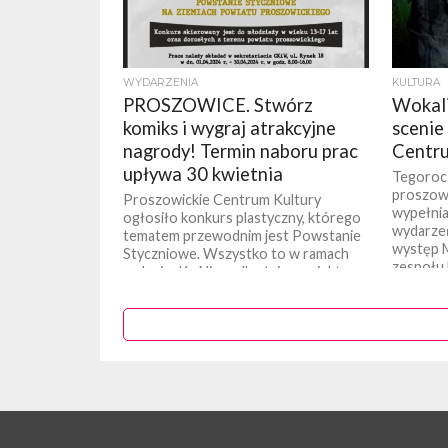
WYDARZENIA
KULTURA
PROSZOWICE. Stwórz
Wokali
komiks i wygraj atrakcyjne
scenie
nagrody! Termin naboru prac
Centru
upływa 30 kwietnia
Tegoroc
proszow
Proszowickie Centrum Kultury
wypełnia
ogłosiło konkurs plastyczny, którego
wydarzeń
tematem przewodnim jest Powstanie
występ M
Styczniowe. Wszystko to w ramach
zespołu 
zadania „Ku Niepodległej – projekt
edukacyjno-animacyjny...