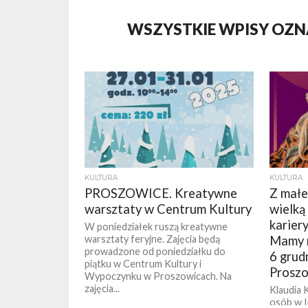
WSZYSTKIE WPISY OZ
KULTURA
KULTURA
PROSZOWICE. Kreatywne
Z małe
warsztaty w Centrum Kultury
wielką
kariery
W poniedziałek ruszą kreatywne
warsztaty feryjne. Zajęcia będą
Mamy n
prowadzone od poniedziałku do
6 grud
piątku w Centrum Kultury i
Proszo
Wypoczynku w Proszowicach. Na
zajęcia...
Klaudia 
osób w I