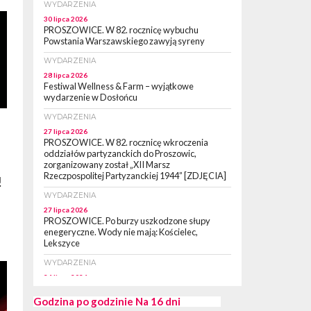
WYDARZENIA
30 lipca 2026
PROSZOWICE. W 82. rocznicę wybuchu
Powstania Warszawskiego zawyją syreny
WYDARZENIA
28 lipca 2026
Festiwal Wellness & Farm – wyjątkowe
wydarzenie w Dosłońcu
WYDARZENIA
27 lipca 2026
PROSZOWICE. W 82. rocznicę wkroczenia
oddziałów partyzanckich do Proszowic,
zorganizowany został „XII Marsz
Rzeczpospolitej Partyzanckiej 1944” [ZDJĘCIA]
!
WYDARZENIA
27 lipca 2026
PROSZOWICE. Po burzy uszkodzone słupy
enegeryczne. Wody nie mają: Kościelec,
Lekszyce
WYDARZENIA
″
24 lipca 2026
POWIAT PROSZOWCKI. Proszowice znalazły
się w gronie 27 miast, które zyskają dostęp do
Godzina po godzinie
Na 16 dni
sieci kolejowej