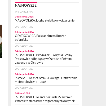
NAJNOWSZE.
WYDARZENIA
04 sierpnia 2026
MAŁOPOLSKA. Liczba stulatków wciąż rośnie
WYDARZENIA
04 sierpnia 2026
OPATKOWICE. Policjanci ugasili pożar
ścierniska
WYDARZENIA
04 sierpnia 2026
PROSZOWICE. W tym roku Dożynki Gminy
Proszowice odbędą się w Ogrodzie Pełnym
Lawendy w Ostrowie
WYDARZENIA
04 sierpnia 2026
POWIAT PROSZOWICKI. Uwaga! Ostrzeżenie
meteorologiczne – upał
WYDARZENIA
30 lipca 2026
PROSZOWICE. Jolanta Sekunda i Sławomir
Wtorek to starostowie tegorocznych dożynek