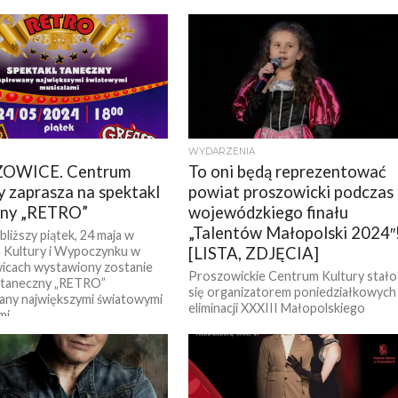
e pełne humoru oraz dystansu
Świąt Bożego Narodzenia pozostały
 i świata nagrania. Jej
niespełna dwa miesiące. Z tej okazji
owa...
Centrum Kultury i...
WYDARZENIA
OWICE. Centrum
To oni będą reprezentować
y zaprasza na spektakl
powiat proszowicki podczas
zny „RETRO”
wojewódzkiego finału
„Talentów Małopolski 2024″
bliższy piątek, 24 maja w
 Kultury i Wypoczynku w
[LISTA, ZDJĘCIA]
icach wystawiony zostanie
Proszowickie Centrum Kultury stało
 taneczny „RETRO”
się organizatorem poniedziałkowych
any największymi światowymi
eliminacji XXXIII Małopolskiego
i,...
Festiwalu Form Muzycznych i
Tanecznych „Talenty Małopolski 2024
dla powiatu proszowickiego.
Występy...