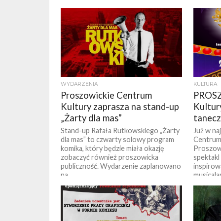
publikuj
do siebie
internet
WYDARZENIA
KULTURA
Proszowickie Centrum
PROSZ
Kultury zaprasza na stand-up
Kultur
„Żarty dla mas”
tanec
Stand-up Rafała Rutkowskiego „Żarty
Już w naj
dla mas” to czwarty solowy program
Centrum
komika, który będzie miała okazję
Proszow
zobaczyć również proszowicka
spektakl
publiczność. Wydarzenie zaplanowano
inspirow
na...
musicalam