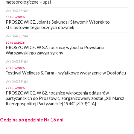
meteorologiczne – upał
WYDARZENIA
30 lipca 2026
PROSZOWICE. Jolanta Sekunda i Sławomir Wtorek to
starostowie tegorocznych dożynek
WYDARZENIA
30 lipca 2026
PROSZOWICE. W 82. rocznicę wybuchu Powstania
Warszawskiego zawyją syreny
WYDARZENIA
28 lipca 2026
Festiwal Wellness & Farm – wyjątkowe wydarzenie w Dosłońcu
WYDARZENIA
27 lipca 2026
PROSZOWICE. W 82. rocznicę wkroczenia oddziałów
partyzanckich do Proszowic, zorganizowany został „XII Marsz
Rzeczpospolitej Partyzanckiej 1944” [ZDJĘCIA]
WYDARZENIA
Godzina po godzinie
27 lipca 2026
Na 16 dni
PROSZOWICE. Po burzy uszkodzone słupy enegeryczne.
Wody nie mają: Kościelec, Lekszyce