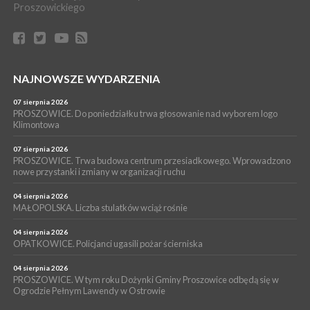
Proszowickiego
17 lipca 2026
GMINA PROSZOWICE. W Klimontowie trwają wyjątkowe,
bezpłatne warsztaty realizowane w ramach unijnego projektu
[ZDJĘCIA]
WYDARZENIA
NAJNOWSZE WYDARZENIA
16 lipca 2026
POWIAT PROSZOWICKI. KRUS bliżej rolników. Mieszkańcy
Pałecznicy będą obsługiwani w Proszowicach
07 sierpnia 2026
PROSZOWICE. Do poniedziałku trwa głosowanie nad wyborem logo
WYDARZENIA
Klimontowa
15 lipca 2026
PROSZOWICE. W parku Warsztaty Edukacyjno-Przyrodnicze
07 sierpnia 2026
PROSZOWICE. Trwa budowa centrum przesiadkowego. Wprowadzono
NOC CIEM
nowe przystanki i zmiany w organizacji ruchu
WYDARZENIA
04 sierpnia 2026
15 lipca 2026
PROSZOWICE. Już za tydzień kolejne zajęcia z cyklu „Wakacyjne
MAŁOPOLSKA. Liczba stulatków wciąż rośnie
Czwartki w Bibliotece”
04 sierpnia 2026
OPATKOWICE. Policjanci ugasili pożar ścierniska
04 sierpnia 2026
PROSZOWICE. W tym roku Dożynki Gminy Proszowice odbędą się w
Ogrodzie Pełnym Lawendy w Ostrowie