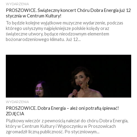
WYDARZENIA
PROSZOWICE. Świąteczny koncert Chóru Dobra Energia już 12
stycznia w Centrum Kultury!
To będzie kolejne wyjątkowe muzyczne wydarzenie, podczas
którego usłyszymy najpiękniejsze polskie kolędy oraz
świąteczne utwory, będące nieodzownym elementem
bożonarodzeniowego klimatu. Już 12...
WYDARZENIA
PROSZOWICE. Dobra Energia – ależ oni potrafią śpiewać!
ZDJĘCIA
Piątkowy wieczór z pewnością należał do chóru Dobra Energia,
który w Centrum Kultury i Wypoczynku w Proszowicach
zgromadził liczną publiczność. Po styczniowym...