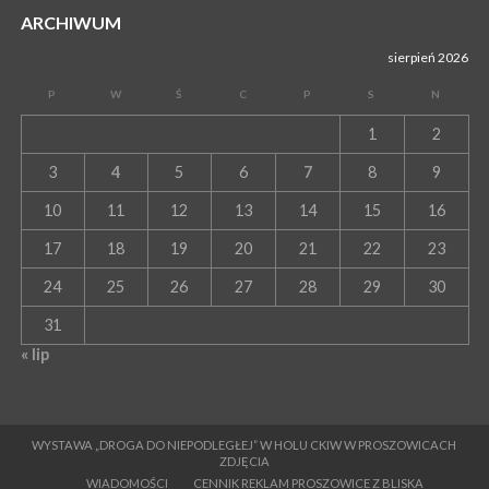
ARCHIWUM
sierpień 2026
P
W
Ś
C
P
S
N
1
2
3
4
5
6
7
8
9
10
11
12
13
14
15
16
17
18
19
20
21
22
23
24
25
26
27
28
29
30
31
« lip
WYSTAWA „DROGA DO NIEPODLEGŁEJ” W HOLU CKIW W PROSZOWICACH
ZDJĘCIA
WIADOMOŚCI
CENNIK REKLAM PROSZOWICE Z BLISKA