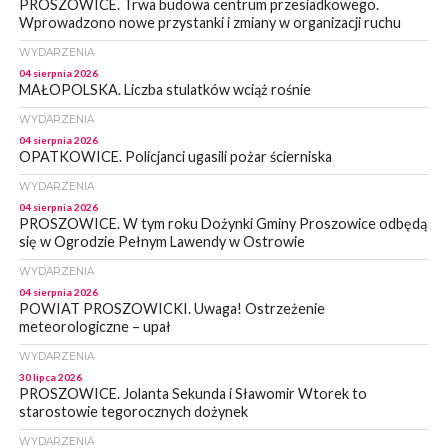
PROSZOWICE. Trwa budowa centrum przesiadkowego.
Wprowadzono nowe przystanki i zmiany w organizacji ruchu
WYDARZENIA
04 sierpnia 2026
MAŁOPOLSKA. Liczba stulatków wciąż rośnie
WYDARZENIA
04 sierpnia 2026
OPATKOWICE. Policjanci ugasili pożar ścierniska
WYDARZENIA
04 sierpnia 2026
PROSZOWICE. W tym roku Dożynki Gminy Proszowice odbędą
się w Ogrodzie Pełnym Lawendy w Ostrowie
WYDARZENIA
04 sierpnia 2026
POWIAT PROSZOWICKI. Uwaga! Ostrzeżenie
meteorologiczne – upał
WYDARZENIA
30 lipca 2026
PROSZOWICE. Jolanta Sekunda i Sławomir Wtorek to
starostowie tegorocznych dożynek
WYDARZENIA