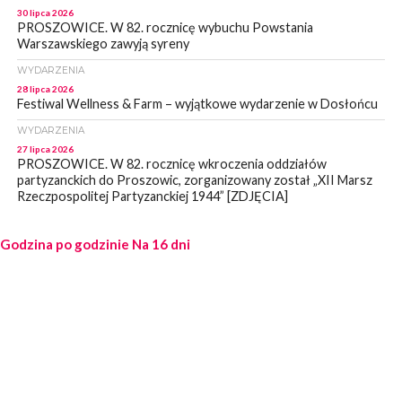
30 lipca 2026
PROSZOWICE. W 82. rocznicę wybuchu Powstania
Warszawskiego zawyją syreny
WYDARZENIA
28 lipca 2026
Festiwal Wellness & Farm – wyjątkowe wydarzenie w Dosłońcu
WYDARZENIA
27 lipca 2026
PROSZOWICE. W 82. rocznicę wkroczenia oddziałów
partyzanckich do Proszowic, zorganizowany został „XII Marsz
Rzeczpospolitej Partyzanckiej 1944” [ZDJĘCIA]
WYDARZENIA
Godzina po godzinie
27 lipca 2026
Na 16 dni
PROSZOWICE. Po burzy uszkodzone słupy enegeryczne.
Wody nie mają: Kościelec, Lekszyce
WYDARZENIA
24 lipca 2026
POWIAT PROSZOWCKI. Proszowice znalazły się w gronie 27
miast, które zyskają dostęp do sieci kolejowej
WYDARZENIA
23 lipca 2026