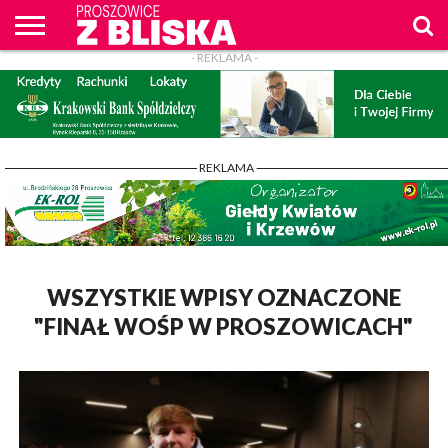
- REKLAMA -
O
NAS
WIADOMOŚCI
ZAPYTAM
CENNIK
KONTAKT
WPROST
REKLAM
PROSZOWICE
Z BLISKA
- REKLAMA -
WSZYSTKIE WPISY OZNACZONE
"FINAŁ WOŚP W PROSZOWICACH"