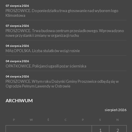
POWIAT PROSZOWICKI. KRUS bliżej rolników. Mieszkańcy
Pałecznicy będą obsługiwani w Proszowicach
07 sierpnia 2026
PROSZOWICE. Do poniedziałku trwa głosowanie nad wyborem logo
WYDARZENIA
Klimontowa
15 lipca 2026
PROSZOWICE. W parku Warsztaty Edukacyjno-Przyrodnicze
07 sierpnia 2026
PROSZOWICE. Trwa budowa centrum przesiadkowego. Wprowadzono
NOC CIEM
nowe przystanki i zmiany w organizacji ruchu
WYDARZENIA
04 sierpnia 2026
15 lipca 2026
PROSZOWICE. Już za tydzień kolejne zajęcia z cyklu „Wakacyjne
MAŁOPOLSKA. Liczba stulatków wciąż rośnie
Czwartki w Bibliotece”
04 sierpnia 2026
OPATKOWICE. Policjanci ugasili pożar ścierniska
04 sierpnia 2026
PROSZOWICE. W tym roku Dożynki Gminy Proszowice odbędą się w
Ogrodzie Pełnym Lawendy w Ostrowie
ARCHIWUM
sierpień 2026
P
W
Ś
C
P
S
N
1
2