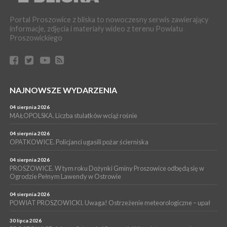
16 lipca 2026
POWIAT PROSZOWICKI. KRUS bliżej rolników. Mieszkańcy
Portal Proszowice z bliska to nowoczesny serwis zawierający
Pałecznicy będą obsługiwani w Proszowicach
informacje, zdjęcia i materiały wideo z terenu Powiatu
WYDARZENIA
Proszowickiego
15 lipca 2026
PROSZOWICE. W parku Warsztaty Edukacyjno-Przyrodnicze
NOC CIEM
WYDARZENIA
NAJNOWSZE WYDARZENIA
15 lipca 2026
PROSZOWICE. Już za tydzień kolejne zajęcia z cyklu „Wakacyjne
Czwartki w Bibliotece”
04 sierpnia 2026
MAŁOPOLSKA. Liczba stulatków wciąż rośnie
WYDARZENIA
14 lipca 2026
04 sierpnia 2026
PROSZOWICE. 26 lipca odbędzie się XII Marsz Rzeczpospolitej
OPATKOWICE. Policjanci ugasili pożar ścierniska
Partyzanckiej 1944
04 sierpnia 2026
WYDARZENIA
PROSZOWICE. W tym roku Dożynki Gminy Proszowice odbędą się w
Ogrodzie Pełnym Lawendy w Ostrowie
13 lipca 2026
POWIAT PROSZOWICE. Nowa Pracownia Densytometrii w
Szpitalu im. Ojca Rafała z Proszowic już działa
04 sierpnia 2026
POWIAT PROSZOWICKI. Uwaga! Ostrzeżenie meteorologiczne – upał
30 lipca 2026