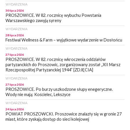
WYDARZENIA
30 lipca 2026
PROSZOWICE. W 82. rocznicę wybuchu Powstania
Warszawskiego zawyją syreny
WYDARZENIA
28 lipca 2026
Festiwal Wellness & Farm – wyjątkowe wydarzenie w Dosłońcu
WYDARZENIA
27 lipca 2026
PROSZOWICE. W 82. rocznicę wkroczenia oddziałów
partyzanckich do Proszowic, zorganizowany został „XII Marsz
Rzeczpospolitej Partyzanckiej 1944” [ZDJĘCIA]
WYDARZENIA
27 lipca 2026
PROSZOWICE. Po burzy uszkodzone słupy enegeryczne.
Wody nie mają: Kościelec, Lekszyce
WYDARZENIA
24 lipca 2026
POWIAT PROSZOWCKI. Proszowice znalazły się w gronie 27
miast, które zyskają dostęp do sieci kolejowej
WYDARZENIA