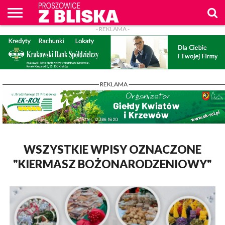
- REKLAMA -
O
NAS
WIADOMOŚCI
ZAPYTAM
CENNIK
KONTAKT
WPROST
REKLAM
PROSZOWICE
Z BLISKA
- REKLAMA -
WSZYSTKIE WPISY OZNACZONE
"KIERMASZ BOŻONARODZENIOWY"