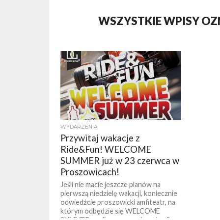
WSZYSTKIE WPISY OZ
WYDARZENIA
Przywitaj wakacje z
Ride&Fun! WELCOME
SUMMER już w 23 czerwca w
Proszowicach!
Jeśli nie macie jeszcze planów na
pierwszą niedzielę wakacji, koniecznie
odwiedźcie proszowicki amfiteatr, na
którym odbędzie się WELCOME
SUMMER, czyli rozpoczęcie wakacji...