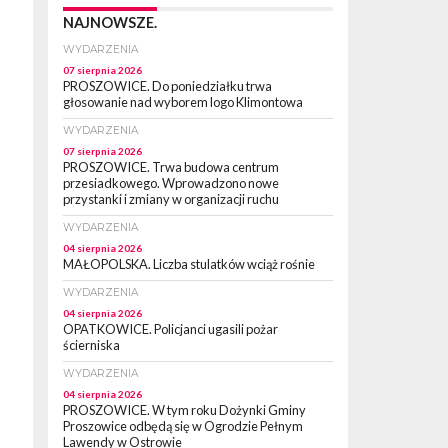
NAJNOWSZE.
WYDARZENIA
07 sierpnia 2026
PROSZOWICE. Do poniedziałku trwa
głosowanie nad wyborem logo Klimontowa
WYDARZENIA
07 sierpnia 2026
PROSZOWICE. Trwa budowa centrum
przesiadkowego. Wprowadzono nowe
przystanki i zmiany w organizacji ruchu
WYDARZENIA
04 sierpnia 2026
MAŁOPOLSKA. Liczba stulatków wciąż rośnie
WYDARZENIA
04 sierpnia 2026
OPATKOWICE. Policjanci ugasili pożar
ścierniska
WYDARZENIA
04 sierpnia 2026
PROSZOWICE. W tym roku Dożynki Gminy
Proszowice odbędą się w Ogrodzie Pełnym
Lawendy w Ostrowie