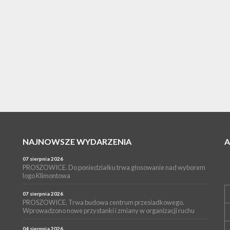
NAJNOWSZE WYDARZENIA
07 sierpnia 2026
PROSZOWICE. Do poniedziałku trwa głosowanie nad wyborem
logo Klimontowa
07 sierpnia 2026
PROSZOWICE. Trwa budowa centrum przesiadkowego.
Wprowadzono nowe przystanki i zmiany w organizacji ruchu
04 sierpnia 2026