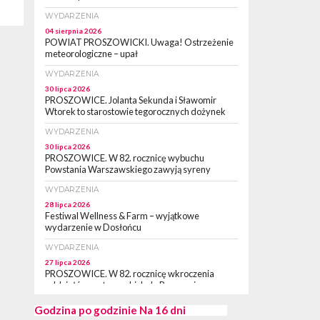
WYDARZENIA
04 sierpnia 2026
POWIAT PROSZOWICKI. Uwaga! Ostrzeżenie
meteorologiczne – upał
WYDARZENIA
30 lipca 2026
PROSZOWICE. Jolanta Sekunda i Sławomir
Wtorek to starostowie tegorocznych dożynek
WYDARZENIA
30 lipca 2026
PROSZOWICE. W 82. rocznicę wybuchu
Powstania Warszawskiego zawyją syreny
WYDARZENIA
28 lipca 2026
Festiwal Wellness & Farm – wyjątkowe
wydarzenie w Dosłońcu
WYDARZENIA
27 lipca 2026
PROSZOWICE. W 82. rocznicę wkroczenia
oddziałów partyzanckich do Proszowic,
zorganizowany został „XII Marsz
Rzeczpospolitej Partyzanckiej 1944” [ZDJĘCIA]
Godzina po godzinie
Na 16 dni