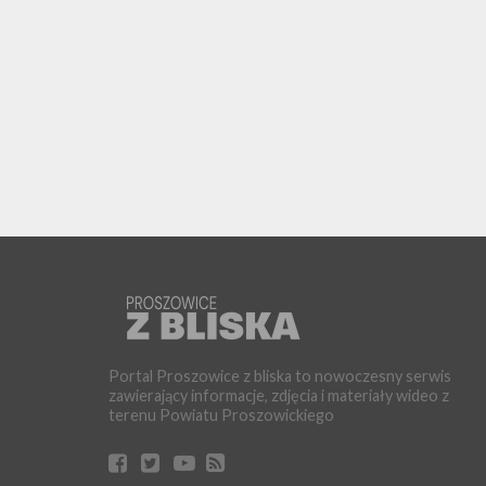
Portal Proszowice z bliska to nowoczesny serwis
zawierający informacje, zdjęcia i materiały wideo z
terenu Powiatu Proszowickiego