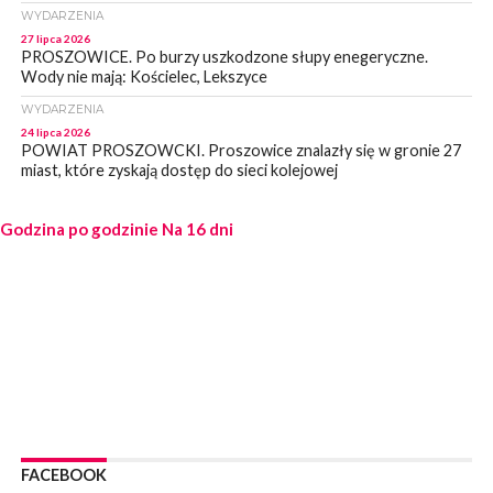
WYDARZENIA
27 lipca 2026
PROSZOWICE. Po burzy uszkodzone słupy enegeryczne.
Wody nie mają: Kościelec, Lekszyce
WYDARZENIA
24 lipca 2026
POWIAT PROSZOWCKI. Proszowice znalazły się w gronie 27
miast, które zyskają dostęp do sieci kolejowej
WYDARZENIA
Godzina po godzinie
23 lipca 2026
Na 16 dni
POWIAT PROSZOWICE. Obchody Święta Policji w
Proszowicach [ZDJĘCIA]
WYDARZENIA
21 lipca 2026
MAŁOPOLSKA. ZUS wypłacił 13,4 mln zł w ramach świadczenia
300+
WYDARZENIA
21 lipca 2026
POWIAT PROSZOWICKI. Na dziś zaplanowano „ALARM-2026”
– ogólnopolskie ćwiczenia ostrzegania i alarmowania
FACEBOOK
WYDARZENIA