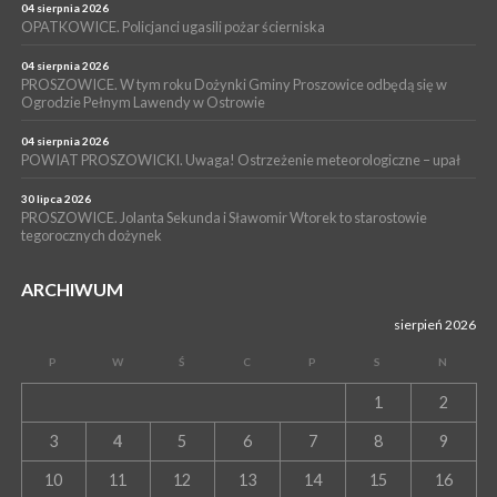
14 lipca 2026
04 sierpnia 2026
PROSZOWICE. 26 lipca odbędzie się XII Marsz Rzeczpospolitej
OPATKOWICE. Policjanci ugasili pożar ścierniska
Partyzanckiej 1944
04 sierpnia 2026
WYDARZENIA
PROSZOWICE. W tym roku Dożynki Gminy Proszowice odbędą się w
Ogrodzie Pełnym Lawendy w Ostrowie
13 lipca 2026
POWIAT PROSZOWICE. Nowa Pracownia Densytometrii w
Szpitalu im. Ojca Rafała z Proszowic już działa
04 sierpnia 2026
POWIAT PROSZOWICKI. Uwaga! Ostrzeżenie meteorologiczne – upał
30 lipca 2026
PROSZOWICE. Jolanta Sekunda i Sławomir Wtorek to starostowie
tegorocznych dożynek
ARCHIWUM
sierpień 2026
P
W
Ś
C
P
S
N
1
2
3
4
5
6
7
8
9
10
11
12
13
14
15
16