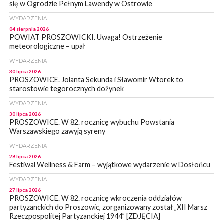
się w Ogrodzie Pełnym Lawendy w Ostrowie
WYDARZENIA
04 sierpnia 2026
POWIAT PROSZOWICKI. Uwaga! Ostrzeżenie
meteorologiczne – upał
WYDARZENIA
30 lipca 2026
PROSZOWICE. Jolanta Sekunda i Sławomir Wtorek to
starostowie tegorocznych dożynek
WYDARZENIA
30 lipca 2026
PROSZOWICE. W 82. rocznicę wybuchu Powstania
Warszawskiego zawyją syreny
WYDARZENIA
28 lipca 2026
Festiwal Wellness & Farm – wyjątkowe wydarzenie w Dosłońcu
WYDARZENIA
27 lipca 2026
PROSZOWICE. W 82. rocznicę wkroczenia oddziałów
partyzanckich do Proszowic, zorganizowany został „XII Marsz
Rzeczpospolitej Partyzanckiej 1944” [ZDJĘCIA]