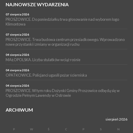
NAJNOWSZE WYDARZENIA
16 lipca 2026
POWIAT PROSZOWICKI. KRUS bliżej rolników. Mieszkańcy
Pałecznicy będą obsługiwani w Proszowicach
07 sierpnia 2026
PROSZOWICE. Do poniedziałku trwa głosowanie nad wyborem logo
WYDARZENIA
Klimontowa
15 lipca 2026
PROSZOWICE. W parku Warsztaty Edukacyjno-Przyrodnicze
07 sierpnia 2026
PROSZOWICE. Trwa budowa centrum przesiadkowego. Wprowadzono
NOC CIEM
nowe przystanki i zmiany w organizacji ruchu
WYDARZENIA
04 sierpnia 2026
15 lipca 2026
PROSZOWICE. Już za tydzień kolejne zajęcia z cyklu „Wakacyjne
MAŁOPOLSKA. Liczba stulatków wciąż rośnie
Czwartki w Bibliotece”
04 sierpnia 2026
OPATKOWICE. Policjanci ugasili pożar ścierniska
04 sierpnia 2026
PROSZOWICE. W tym roku Dożynki Gminy Proszowice odbędą się w
Ogrodzie Pełnym Lawendy w Ostrowie
ARCHIWUM
sierpień 2026
P
W
Ś
C
P
S
N