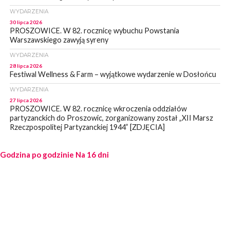
WYDARZENIA
30 lipca 2026
PROSZOWICE. W 82. rocznicę wybuchu Powstania
Warszawskiego zawyją syreny
WYDARZENIA
28 lipca 2026
Festiwal Wellness & Farm – wyjątkowe wydarzenie w Dosłońcu
WYDARZENIA
27 lipca 2026
PROSZOWICE. W 82. rocznicę wkroczenia oddziałów
partyzanckich do Proszowic, zorganizowany został „XII Marsz
Rzeczpospolitej Partyzanckiej 1944” [ZDJĘCIA]
WYDARZENIA
Godzina po godzinie
27 lipca 2026
Na 16 dni
PROSZOWICE. Po burzy uszkodzone słupy enegeryczne.
Wody nie mają: Kościelec, Lekszyce
WYDARZENIA
24 lipca 2026
POWIAT PROSZOWCKI. Proszowice znalazły się w gronie 27
miast, które zyskają dostęp do sieci kolejowej
WYDARZENIA