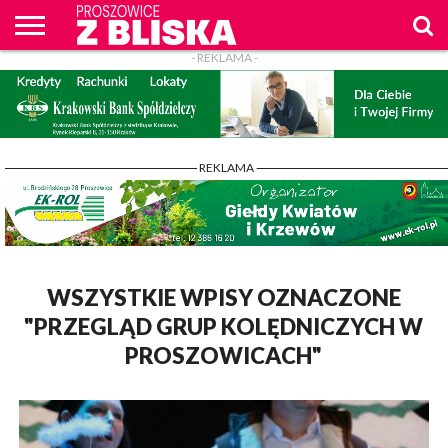
- REKLAMA -
O
NAS
WIADOMOŚCI
ZAPYTAM
CENNIK
KONTAKT
WPROST
REKLAM
PROSZOWICE
Z BLISKA
- REKLAMA -
WSZYSTKIE WPISY OZNACZONE
"PRZEGLĄD GRUP KOLĘDNICZYCH W
PROSZOWICACH"