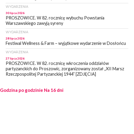
WYDARZENIA
30 lipca 2026
PROSZOWICE. W 82. rocznicę wybuchu Powstania
Warszawskiego zawyją syreny
WYDARZENIA
28 lipca 2026
Festiwal Wellness & Farm – wyjątkowe wydarzenie w Dosłońcu
WYDARZENIA
27 lipca 2026
PROSZOWICE. W 82. rocznicę wkroczenia oddziałów
partyzanckich do Proszowic, zorganizowany został „XII Marsz
Rzeczpospolitej Partyzanckiej 1944” [ZDJĘCIA]
WYDARZENIA
Godzina po godzinie
27 lipca 2026
Na 16 dni
PROSZOWICE. Po burzy uszkodzone słupy enegeryczne.
Wody nie mają: Kościelec, Lekszyce
WYDARZENIA
24 lipca 2026
POWIAT PROSZOWCKI. Proszowice znalazły się w gronie 27
miast, które zyskają dostęp do sieci kolejowej
WYDARZENIA