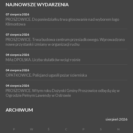
NAJNOWSZE WYDARZENIA
16 lipca 2026
POWIAT PROSZOWICKI. KRUS bliżej rolników. Mieszkańcy
Pałecznicy będą obsługiwani w Proszowicach
07 sierpnia 2026
PROSZOWICE. Do poniedziałku trwa głosowanie nad wyborem logo
WYDARZENIA
Klimontowa
15 lipca 2026
PROSZOWICE. W parku Warsztaty Edukacyjno-Przyrodnicze
07 sierpnia 2026
PROSZOWICE. Trwa budowa centrum przesiadkowego. Wprowadzono
NOC CIEM
nowe przystanki i zmiany w organizacji ruchu
WYDARZENIA
04 sierpnia 2026
15 lipca 2026
PROSZOWICE. Już za tydzień kolejne zajęcia z cyklu „Wakacyjne
MAŁOPOLSKA. Liczba stulatków wciąż rośnie
Czwartki w Bibliotece”
04 sierpnia 2026
OPATKOWICE. Policjanci ugasili pożar ścierniska
04 sierpnia 2026
PROSZOWICE. W tym roku Dożynki Gminy Proszowice odbędą się w
Ogrodzie Pełnym Lawendy w Ostrowie
ARCHIWUM
sierpień 2026
P
W
Ś
C
P
S
N