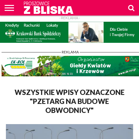
- REKLAMA -
O
NAS
WIADOMOŚCI
ZAPYTAM
CENNIK
KONTAKT
WPROST
REKLAM
PROSZOWICE
Z BLISKA
- REKLAMA -
WSZYSTKIE WPISY OZNACZONE
"PZETARG NA BUDOWE
OBWODNICY"