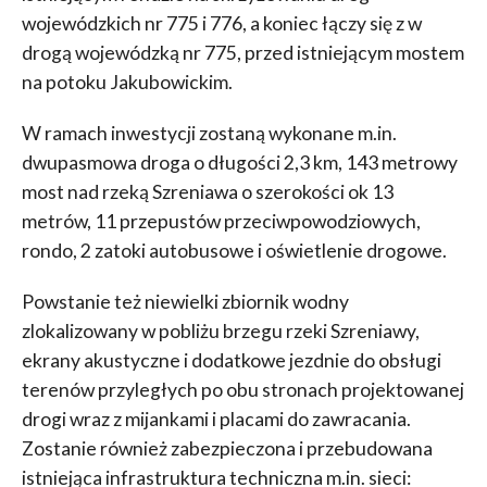
wojewódzkich nr 775 i 776, a koniec łączy się z w
drogą wojewódzką nr 775, przed istniejącym mostem
na potoku Jakubowickim.
W ramach inwestycji zostaną wykonane m.in.
dwupasmowa droga o długości 2,3 km, 143 metrowy
most nad rzeką Szreniawa o szerokości ok 13
metrów, 11 przepustów przeciwpowodziowych,
rondo, 2 zatoki autobusowe i oświetlenie drogowe.
Powstanie też niewielki zbiornik wodny
zlokalizowany w pobliżu brzegu rzeki Szreniawy,
ekrany akustyczne i dodatkowe jezdnie do obsługi
terenów przyległych po obu stronach projektowanej
drogi wraz z mijankami i placami do zawracania.
Zostanie również zabezpieczona i przebudowana
istniejąca infrastruktura techniczna m.in. sieci: