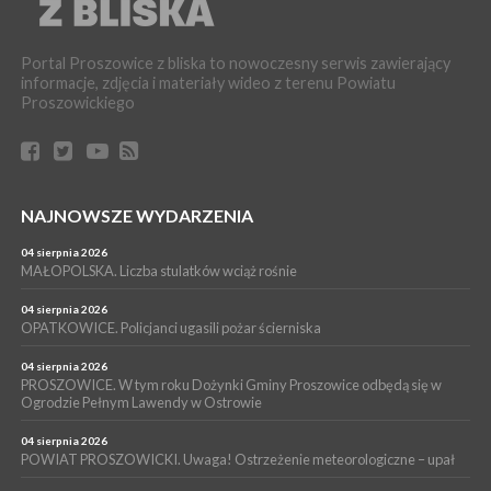
WYDARZENIA
16 lipca 2026
POWIAT PROSZOWICKI. KRUS bliżej rolników. Mieszkańcy
Portal Proszowice z bliska to nowoczesny serwis zawierający
Pałecznicy będą obsługiwani w Proszowicach
informacje, zdjęcia i materiały wideo z terenu Powiatu
WYDARZENIA
Proszowickiego
15 lipca 2026
PROSZOWICE. W parku Warsztaty Edukacyjno-Przyrodnicze
NOC CIEM
WYDARZENIA
NAJNOWSZE WYDARZENIA
15 lipca 2026
PROSZOWICE. Już za tydzień kolejne zajęcia z cyklu „Wakacyjne
Czwartki w Bibliotece”
04 sierpnia 2026
MAŁOPOLSKA. Liczba stulatków wciąż rośnie
WYDARZENIA
14 lipca 2026
04 sierpnia 2026
PROSZOWICE. 26 lipca odbędzie się XII Marsz Rzeczpospolitej
OPATKOWICE. Policjanci ugasili pożar ścierniska
Partyzanckiej 1944
04 sierpnia 2026
WYDARZENIA
PROSZOWICE. W tym roku Dożynki Gminy Proszowice odbędą się w
Ogrodzie Pełnym Lawendy w Ostrowie
13 lipca 2026
POWIAT PROSZOWICE. Nowa Pracownia Densytometrii w
Szpitalu im. Ojca Rafała z Proszowic już działa
04 sierpnia 2026
POWIAT PROSZOWICKI. Uwaga! Ostrzeżenie meteorologiczne – upał