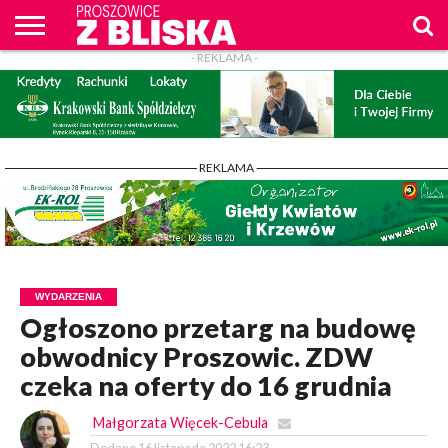
- REKLAMA -
O
NAS
WIADOMOŚCI
ZAPYTAM
CENNIK
KONTAKT
WPROST
REKLAM
PROSZOWICE
Z BLISKA
- REKLAMA -
WYDARZENIA
Ogłoszono przetarg na budowę
obwodnicy Proszowic. ZDW
czeka na oferty do 16 grudnia
Małgorzata Więcek-Cebula