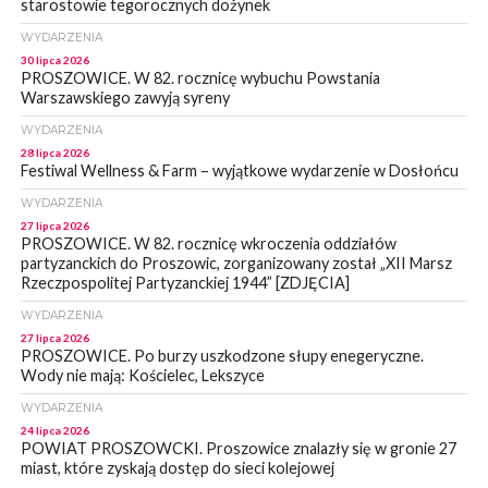
starostowie tegorocznych dożynek
WYDARZENIA
30 lipca 2026
PROSZOWICE. W 82. rocznicę wybuchu Powstania
Warszawskiego zawyją syreny
WYDARZENIA
28 lipca 2026
Festiwal Wellness & Farm – wyjątkowe wydarzenie w Dosłońcu
WYDARZENIA
27 lipca 2026
PROSZOWICE. W 82. rocznicę wkroczenia oddziałów
partyzanckich do Proszowic, zorganizowany został „XII Marsz
Rzeczpospolitej Partyzanckiej 1944” [ZDJĘCIA]
WYDARZENIA
27 lipca 2026
PROSZOWICE. Po burzy uszkodzone słupy enegeryczne.
Wody nie mają: Kościelec, Lekszyce
WYDARZENIA
24 lipca 2026
POWIAT PROSZOWCKI. Proszowice znalazły się w gronie 27
miast, które zyskają dostęp do sieci kolejowej