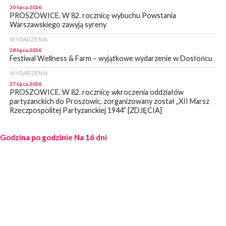
30 lipca 2026
PROSZOWICE. W 82. rocznicę wybuchu Powstania
Warszawskiego zawyją syreny
WYDARZENIA
28 lipca 2026
Festiwal Wellness & Farm – wyjątkowe wydarzenie w Dosłońcu
WYDARZENIA
27 lipca 2026
PROSZOWICE. W 82. rocznicę wkroczenia oddziałów
partyzanckich do Proszowic, zorganizowany został „XII Marsz
Rzeczpospolitej Partyzanckiej 1944” [ZDJĘCIA]
WYDARZENIA
Godzina po godzinie
27 lipca 2026
Na 16 dni
PROSZOWICE. Po burzy uszkodzone słupy enegeryczne.
Wody nie mają: Kościelec, Lekszyce
WYDARZENIA
24 lipca 2026
POWIAT PROSZOWCKI. Proszowice znalazły się w gronie 27
miast, które zyskają dostęp do sieci kolejowej
WYDARZENIA
23 lipca 2026