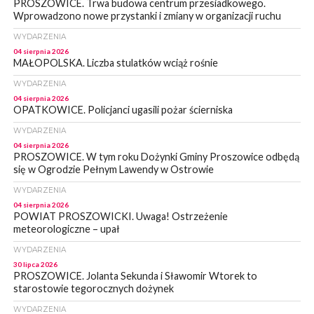
PROSZOWICE. Trwa budowa centrum przesiadkowego.
Wprowadzono nowe przystanki i zmiany w organizacji ruchu
WYDARZENIA
04 sierpnia 2026
MAŁOPOLSKA. Liczba stulatków wciąż rośnie
WYDARZENIA
04 sierpnia 2026
OPATKOWICE. Policjanci ugasili pożar ścierniska
WYDARZENIA
04 sierpnia 2026
PROSZOWICE. W tym roku Dożynki Gminy Proszowice odbędą
się w Ogrodzie Pełnym Lawendy w Ostrowie
WYDARZENIA
04 sierpnia 2026
POWIAT PROSZOWICKI. Uwaga! Ostrzeżenie
meteorologiczne – upał
WYDARZENIA
30 lipca 2026
PROSZOWICE. Jolanta Sekunda i Sławomir Wtorek to
starostowie tegorocznych dożynek
WYDARZENIA