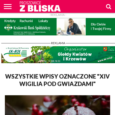
- REKLAMA -
O
NAS
WIADOMOŚCI
ZAPYTAM
CENNIK
KONTAKT
WPROST
REKLAM
PROSZOWICE
Z BLISKA
- REKLAMA -
WSZYSTKIE WPISY OZNACZONE "XIV
WIGILIA POD GWIAZDAMI"