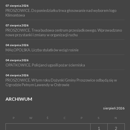
POWIAT PROSZOWICKI. KRUS bliżej rolników. Mieszkańcy
Pałecznicy będą obsługiwani w Proszowicach
07 sierpnia 2026
PROSZOWICE. Do poniedziałku trwa głosowanie nad wyborem logo
WYDARZENIA
Klimontowa
15 lipca 2026
PROSZOWICE. W parku Warsztaty Edukacyjno-Przyrodnicze
07 sierpnia 2026
PROSZOWICE. Trwa budowa centrum przesiadkowego. Wprowadzono
NOC CIEM
nowe przystanki i zmiany w organizacji ruchu
WYDARZENIA
04 sierpnia 2026
15 lipca 2026
PROSZOWICE. Już za tydzień kolejne zajęcia z cyklu „Wakacyjne
MAŁOPOLSKA. Liczba stulatków wciąż rośnie
Czwartki w Bibliotece”
04 sierpnia 2026
OPATKOWICE. Policjanci ugasili pożar ścierniska
04 sierpnia 2026
PROSZOWICE. W tym roku Dożynki Gminy Proszowice odbędą się w
Ogrodzie Pełnym Lawendy w Ostrowie
ARCHIWUM
sierpień 2026
P
W
Ś
C
P
S
N
1
2