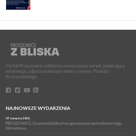
Portal Proszowice z bliska to nowoczesny serwis zawierający
informacje, zdjęcia i materiały wideo z terenu Powiatu
Proszowickiego
NAJNOWSZE WYDARZENIA
07 sierpnia 2026
PROSZOWICE. Do poniedziałku trwa głosowanie nad wyborem logo
Klimontowa