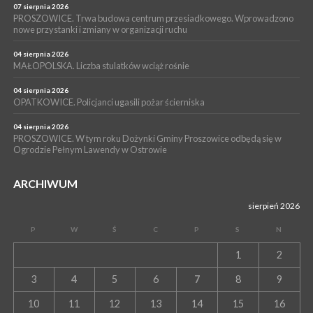
07 sierpnia 2026
PROSZOWICE. Trwa budowa centrum przesiadkowego. Wprowadzono
nowe przystanki i zmiany w organizacji ruchu
04 sierpnia 2026
MAŁOPOLSKA. Liczba stulatków wciąż rośnie
04 sierpnia 2026
OPATKOWICE. Policjanci ugasili pożar ścierniska
04 sierpnia 2026
PROSZOWICE. W tym roku Dożynki Gminy Proszowice odbędą się w
Ogrodzie Pełnym Lawendy w Ostrowie
ARCHIWUM
sierpień 2026
P
W
Ś
C
P
S
N
1
2
3
4
5
6
7
8
9
10
11
12
13
14
15
16