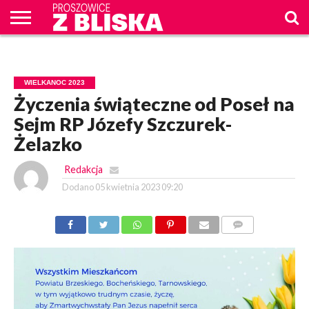
O
NAS
WIADOMOŚCI
ZAPYTAM
CENNIK
KONTAKT
WPROST
REKLAM
PROSZOWICE
WIELKANOC 2023
Z BLISKA
Życzenia świąteczne od Poseł na
Sejm RP Józefy Szczurek-
Żelazko
Redakcja
Dodano
05 kwietnia 2023 09:20
KOMENTARZY