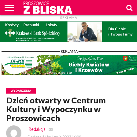
- REKLAMA -
O
NAS
WIADOMOŚCI
ZAPYTAM
CENNIK
KONTAKT
WPROST
REKLAM
PROSZOWICE
Z BLISKA
- REKLAMA -
WYDARZENIA
Dzień otwarty w Centrum
Kultury i Wypoczynku w
Proszowicach
Redakcja