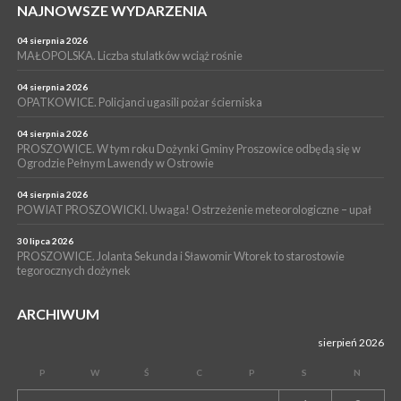
NAJNOWSZE WYDARZENIA
15 lipca 2026
PROSZOWICE. Już za tydzień kolejne zajęcia z cyklu „Wakacyjne
Czwartki w Bibliotece”
04 sierpnia 2026
MAŁOPOLSKA. Liczba stulatków wciąż rośnie
WYDARZENIA
14 lipca 2026
04 sierpnia 2026
PROSZOWICE. 26 lipca odbędzie się XII Marsz Rzeczpospolitej
OPATKOWICE. Policjanci ugasili pożar ścierniska
Partyzanckiej 1944
04 sierpnia 2026
WYDARZENIA
PROSZOWICE. W tym roku Dożynki Gminy Proszowice odbędą się w
Ogrodzie Pełnym Lawendy w Ostrowie
13 lipca 2026
POWIAT PROSZOWICE. Nowa Pracownia Densytometrii w
Szpitalu im. Ojca Rafała z Proszowic już działa
04 sierpnia 2026
POWIAT PROSZOWICKI. Uwaga! Ostrzeżenie meteorologiczne – upał
30 lipca 2026
PROSZOWICE. Jolanta Sekunda i Sławomir Wtorek to starostowie
tegorocznych dożynek
ARCHIWUM
sierpień 2026
P
W
Ś
C
P
S
N