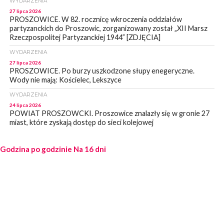
WYDARZENIA
27 lipca 2026
PROSZOWICE. W 82. rocznicę wkroczenia oddziałów
partyzanckich do Proszowic, zorganizowany został „XII Marsz
Rzeczpospolitej Partyzanckiej 1944” [ZDJĘCIA]
WYDARZENIA
27 lipca 2026
PROSZOWICE. Po burzy uszkodzone słupy enegeryczne.
Wody nie mają: Kościelec, Lekszyce
WYDARZENIA
24 lipca 2026
POWIAT PROSZOWCKI. Proszowice znalazły się w gronie 27
miast, które zyskają dostęp do sieci kolejowej
WYDARZENIA
Godzina po godzinie
23 lipca 2026
Na 16 dni
POWIAT PROSZOWICE. Obchody Święta Policji w
Proszowicach [ZDJĘCIA]
WYDARZENIA
21 lipca 2026
MAŁOPOLSKA. ZUS wypłacił 13,4 mln zł w ramach świadczenia
300+
WYDARZENIA