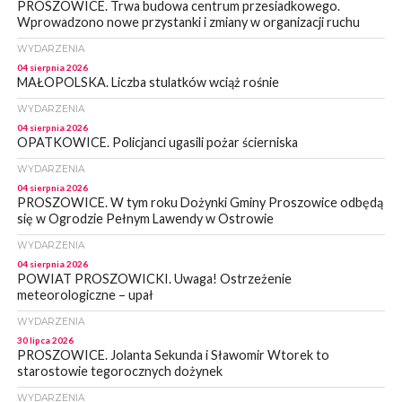
PROSZOWICE. Trwa budowa centrum przesiadkowego.
Wprowadzono nowe przystanki i zmiany w organizacji ruchu
WYDARZENIA
04 sierpnia 2026
MAŁOPOLSKA. Liczba stulatków wciąż rośnie
WYDARZENIA
04 sierpnia 2026
OPATKOWICE. Policjanci ugasili pożar ścierniska
WYDARZENIA
04 sierpnia 2026
PROSZOWICE. W tym roku Dożynki Gminy Proszowice odbędą
się w Ogrodzie Pełnym Lawendy w Ostrowie
WYDARZENIA
04 sierpnia 2026
POWIAT PROSZOWICKI. Uwaga! Ostrzeżenie
meteorologiczne – upał
WYDARZENIA
30 lipca 2026
PROSZOWICE. Jolanta Sekunda i Sławomir Wtorek to
starostowie tegorocznych dożynek
WYDARZENIA