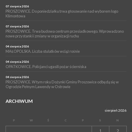
POWIAT PROSZOWICKI. KRUS bliżej rolników. Mieszkańcy
Pałecznicy będą obsługiwani w Proszowicach
07 sierpnia 2026
PROSZOWICE. Do poniedziałku trwa głosowanie nad wyborem logo
WYDARZENIA
Klimontowa
15 lipca 2026
PROSZOWICE. W parku Warsztaty Edukacyjno-Przyrodnicze
07 sierpnia 2026
PROSZOWICE. Trwa budowa centrum przesiadkowego. Wprowadzono
NOC CIEM
nowe przystanki i zmiany w organizacji ruchu
WYDARZENIA
04 sierpnia 2026
15 lipca 2026
PROSZOWICE. Już za tydzień kolejne zajęcia z cyklu „Wakacyjne
MAŁOPOLSKA. Liczba stulatków wciąż rośnie
Czwartki w Bibliotece”
04 sierpnia 2026
OPATKOWICE. Policjanci ugasili pożar ścierniska
04 sierpnia 2026
PROSZOWICE. W tym roku Dożynki Gminy Proszowice odbędą się w
Ogrodzie Pełnym Lawendy w Ostrowie
ARCHIWUM
sierpień 2026
P
W
Ś
C
P
S
N
1
2