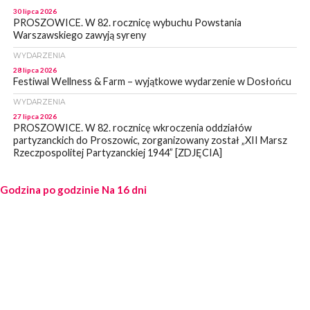
30 lipca 2026
PROSZOWICE. W 82. rocznicę wybuchu Powstania
Warszawskiego zawyją syreny
WYDARZENIA
28 lipca 2026
Festiwal Wellness & Farm – wyjątkowe wydarzenie w Dosłońcu
WYDARZENIA
27 lipca 2026
PROSZOWICE. W 82. rocznicę wkroczenia oddziałów
partyzanckich do Proszowic, zorganizowany został „XII Marsz
Rzeczpospolitej Partyzanckiej 1944” [ZDJĘCIA]
WYDARZENIA
Godzina po godzinie
27 lipca 2026
Na 16 dni
PROSZOWICE. Po burzy uszkodzone słupy enegeryczne.
Wody nie mają: Kościelec, Lekszyce
WYDARZENIA
24 lipca 2026
POWIAT PROSZOWCKI. Proszowice znalazły się w gronie 27
miast, które zyskają dostęp do sieci kolejowej
WYDARZENIA
23 lipca 2026