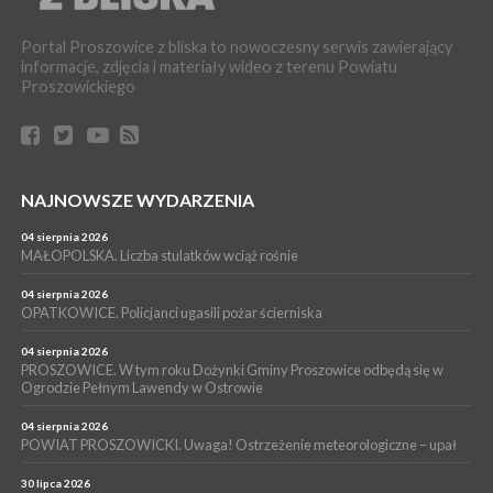
16 lipca 2026
POWIAT PROSZOWICKI. KRUS bliżej rolników. Mieszkańcy
Portal Proszowice z bliska to nowoczesny serwis zawierający
Pałecznicy będą obsługiwani w Proszowicach
informacje, zdjęcia i materiały wideo z terenu Powiatu
WYDARZENIA
Proszowickiego
15 lipca 2026
PROSZOWICE. W parku Warsztaty Edukacyjno-Przyrodnicze
NOC CIEM
WYDARZENIA
NAJNOWSZE WYDARZENIA
15 lipca 2026
PROSZOWICE. Już za tydzień kolejne zajęcia z cyklu „Wakacyjne
Czwartki w Bibliotece”
04 sierpnia 2026
MAŁOPOLSKA. Liczba stulatków wciąż rośnie
WYDARZENIA
14 lipca 2026
04 sierpnia 2026
PROSZOWICE. 26 lipca odbędzie się XII Marsz Rzeczpospolitej
OPATKOWICE. Policjanci ugasili pożar ścierniska
Partyzanckiej 1944
04 sierpnia 2026
WYDARZENIA
PROSZOWICE. W tym roku Dożynki Gminy Proszowice odbędą się w
Ogrodzie Pełnym Lawendy w Ostrowie
13 lipca 2026
POWIAT PROSZOWICE. Nowa Pracownia Densytometrii w
Szpitalu im. Ojca Rafała z Proszowic już działa
04 sierpnia 2026
POWIAT PROSZOWICKI. Uwaga! Ostrzeżenie meteorologiczne – upał
30 lipca 2026