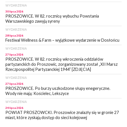
WYDARZENIA
30 lipca 2026
PROSZOWICE. W 82. rocznicę wybuchu Powstania
Warszawskiego zawyją syreny
WYDARZENIA
28 lipca 2026
Festiwal Wellness & Farm – wyjątkowe wydarzenie w Dosłońcu
WYDARZENIA
27 lipca 2026
PROSZOWICE. W 82. rocznicę wkroczenia oddziałów
partyzanckich do Proszowic, zorganizowany został „XII Marsz
Rzeczpospolitej Partyzanckiej 1944” [ZDJĘCIA]
WYDARZENIA
27 lipca 2026
PROSZOWICE. Po burzy uszkodzone słupy enegeryczne.
Wody nie mają: Kościelec, Lekszyce
WYDARZENIA
24 lipca 2026
POWIAT PROSZOWCKI. Proszowice znalazły się w gronie 27
miast, które zyskają dostęp do sieci kolejowej
WYDARZENIA