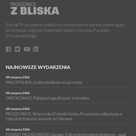
[ZDJĘCIA]
WYDARZENIA
16 lipca 2026
POWIAT PROSZOWICKI. KRUS bliżej rolników. Mieszkańcy
Portal Proszowice z bliska to nowoczesny serwis zawierający
Pałecznicy będą obsługiwani w Proszowicach
informacje, zdjęcia i materiały wideo z terenu Powiatu
WYDARZENIA
Proszowickiego
15 lipca 2026
PROSZOWICE. W parku Warsztaty Edukacyjno-Przyrodnicze
NOC CIEM
WYDARZENIA
NAJNOWSZE WYDARZENIA
15 lipca 2026
PROSZOWICE. Już za tydzień kolejne zajęcia z cyklu „Wakacyjne
Czwartki w Bibliotece”
04 sierpnia 2026
MAŁOPOLSKA. Liczba stulatków wciąż rośnie
WYDARZENIA
14 lipca 2026
04 sierpnia 2026
PROSZOWICE. 26 lipca odbędzie się XII Marsz Rzeczpospolitej
OPATKOWICE. Policjanci ugasili pożar ścierniska
Partyzanckiej 1944
04 sierpnia 2026
WYDARZENIA
PROSZOWICE. W tym roku Dożynki Gminy Proszowice odbędą się w
Ogrodzie Pełnym Lawendy w Ostrowie
13 lipca 2026
POWIAT PROSZOWICE. Nowa Pracownia Densytometrii w
Szpitalu im. Ojca Rafała z Proszowic już działa
04 sierpnia 2026
POWIAT PROSZOWICKI. Uwaga! Ostrzeżenie meteorologiczne – upał