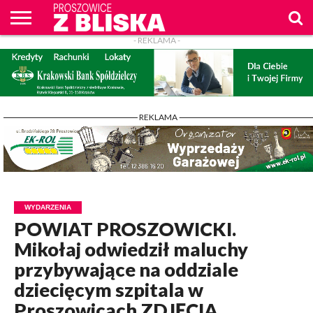
- REKLAMA -
O
NAS
WIADOMOŚCI
ZAPYTAM
CENNIK
KONTAKT
WPROST
REKLAM
PROSZOWICE
Z BLISKA
- REKLAMA -
WYDARZENIA
POWIAT PROSZOWICKI.
Mikołaj odwiedził maluchy
przybywające na oddziale
dziecięcym szpitala w
Proszowicach ZDJĘCIA