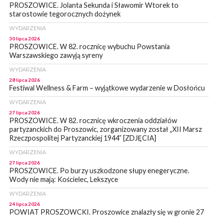
PROSZOWICE. Jolanta Sekunda i Sławomir Wtorek to
starostowie tegorocznych dożynek
WYDARZENIA
30 lipca 2026
PROSZOWICE. W 82. rocznicę wybuchu Powstania
Warszawskiego zawyją syreny
WYDARZENIA
28 lipca 2026
Festiwal Wellness & Farm – wyjątkowe wydarzenie w Dosłońcu
WYDARZENIA
27 lipca 2026
PROSZOWICE. W 82. rocznicę wkroczenia oddziałów
partyzanckich do Proszowic, zorganizowany został „XII Marsz
Rzeczpospolitej Partyzanckiej 1944” [ZDJĘCIA]
WYDARZENIA
27 lipca 2026
PROSZOWICE. Po burzy uszkodzone słupy enegeryczne.
Wody nie mają: Kościelec, Lekszyce
WYDARZENIA
24 lipca 2026
POWIAT PROSZOWCKI. Proszowice znalazły się w gronie 27