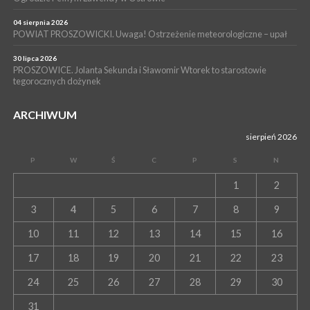
POWIAT PROSZOWICE. Nowa Pracownia Densytometrii w
Szpitalu im. Ojca Rafała z Proszowic już działa
04 sierpnia 2026
POWIAT PROSZOWICKI. Uwaga! Ostrzeżenie meteorologiczne – upał
30 lipca 2026
PROSZOWICE. Jolanta Sekunda i Sławomir Wtorek to starostowie
tegorocznych dożynek
ARCHIWUM
sierpień 2026
P
W
Ś
C
P
S
N
1
2
3
4
5
6
7
8
9
10
11
12
13
14
15
16
17
18
19
20
21
22
23
24
25
26
27
28
29
30
31