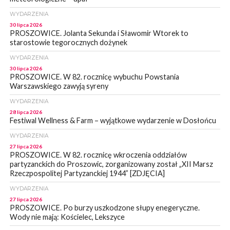
WYDARZENIA
30 lipca 2026
PROSZOWICE. Jolanta Sekunda i Sławomir Wtorek to
starostowie tegorocznych dożynek
WYDARZENIA
30 lipca 2026
PROSZOWICE. W 82. rocznicę wybuchu Powstania
Warszawskiego zawyją syreny
WYDARZENIA
28 lipca 2026
Festiwal Wellness & Farm – wyjątkowe wydarzenie w Dosłońcu
WYDARZENIA
27 lipca 2026
PROSZOWICE. W 82. rocznicę wkroczenia oddziałów
partyzanckich do Proszowic, zorganizowany został „XII Marsz
Rzeczpospolitej Partyzanckiej 1944” [ZDJĘCIA]
WYDARZENIA
27 lipca 2026
PROSZOWICE. Po burzy uszkodzone słupy enegeryczne.
Wody nie mają: Kościelec, Lekszyce