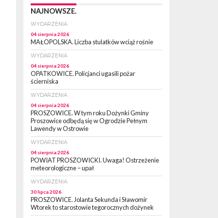
NAJNOWSZE.
WYDARZENIA
04 sierpnia 2026
MAŁOPOLSKA. Liczba stulatków wciąż rośnie
WYDARZENIA
04 sierpnia 2026
OPATKOWICE. Policjanci ugasili pożar
ścierniska
WYDARZENIA
04 sierpnia 2026
PROSZOWICE. W tym roku Dożynki Gminy
Proszowice odbędą się w Ogrodzie Pełnym
Lawendy w Ostrowie
WYDARZENIA
04 sierpnia 2026
POWIAT PROSZOWICKI. Uwaga! Ostrzeżenie
meteorologiczne – upał
WYDARZENIA
30 lipca 2026
PROSZOWICE. Jolanta Sekunda i Sławomir
Wtorek to starostowie tegorocznych dożynek