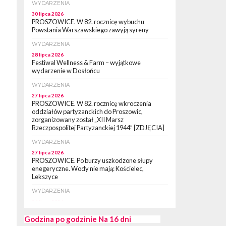
WYDARZENIA
30 lipca 2026
PROSZOWICE. W 82. rocznicę wybuchu
Powstania Warszawskiego zawyją syreny
WYDARZENIA
28 lipca 2026
Festiwal Wellness & Farm – wyjątkowe
wydarzenie w Dosłońcu
WYDARZENIA
27 lipca 2026
PROSZOWICE. W 82. rocznicę wkroczenia
oddziałów partyzanckich do Proszowic,
zorganizowany został „XII Marsz
Rzeczpospolitej Partyzanckiej 1944” [ZDJĘCIA]
WYDARZENIA
27 lipca 2026
PROSZOWICE. Po burzy uszkodzone słupy
enegeryczne. Wody nie mają: Kościelec,
Lekszyce
WYDARZENIA
24 lipca 2026
POWIAT PROSZOWCKI. Proszowice znalazły
się w gronie 27 miast, które zyskają dostęp do
Godzina po godzinie
Na 16 dni
sieci kolejowej