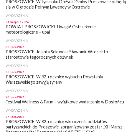
PROSZOWICE. W tym roku Dożynki Gminy Proszowice odbędą
się w Ogrodzie Pełnym Lawendy w Ostrowie
WYDARZENIA
04 sierpnia 2026
POWIAT PROSZOWICKI. Uwaga! Ostrzeżenie
meteorologiczne – upał
WYDARZENIA
30 lipca 2026
PROSZOWICE. Jolanta Sekunda i Sławomir Wtorek to
starostowie tegorocznych dożynek
WYDARZENIA
30 lipca 2026
PROSZOWICE. W 82. rocznicę wybuchu Powstania
Warszawskiego zawyją syreny
WYDARZENIA
28 lipca 2026
Festiwal Wellness & Farm – wyjątkowe wydarzenie w Dosłońcu
WYDARZENIA
27 lipca 2026
PROSZOWICE. W 82. rocznicę wkroczenia oddziałów
partyzanckich do Proszowic, zorganizowany został „XII Marsz