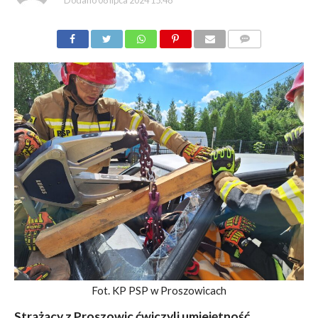
Dodano
08 lipca 2024 15:48
KOMENTARZY
Fot. KP PSP w Proszowicach
Strażacy z Proszowic ćwiczyli umiejętność