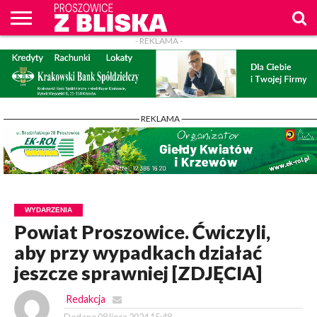
- REKLAMA -
O
NAS
WIADOMOŚCI
ZAPYTAM
CENNIK
KONTAKT
WPROST
REKLAM
PROSZOWICE
Z BLISKA
- REKLAMA -
WYDARZENIA
Powiat Proszowice. Ćwiczyli,
aby przy wypadkach działać
jeszcze sprawniej [ZDJĘCIA]
Redakcja