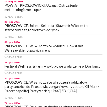
04 sierpnia 2026
POWIAT PROSZOWICKI. Uwaga! Ostrzeżenie
meteorologiczne – upał
WYDARZENIA
30 lipca 2026
PROSZOWICE. Jolanta Sekunda i Sławomir Wtorek to
starostowie tegorocznych dożynek
WYDARZENIA
30 lipca 2026
PROSZOWICE. W 82. rocznicę wybuchu Powstania
Warszawskiego zawyją syreny
WYDARZENIA
28 lipca 2026
Festiwal Wellness & Farm – wyjątkowe wydarzenie w Dosłońcu
WYDARZENIA
27 lipca 2026
PROSZOWICE. W 82. rocznicę wkroczenia oddziałów
partyzanckich do Proszowic, zorganizowany został „XII Marsz
Rzeczpospolitej Partyzanckiej 1944” [ZDJĘCIA]
WYDARZENIA
27 lipca 2026
PROSZOWICE. Po burzy uszkodzone słupy enegeryczne.