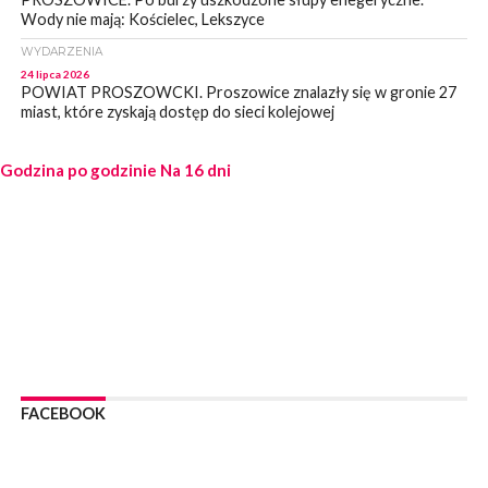
Wody nie mają: Kościelec, Lekszyce
WYDARZENIA
24 lipca 2026
POWIAT PROSZOWCKI. Proszowice znalazły się w gronie 27
miast, które zyskają dostęp do sieci kolejowej
WYDARZENIA
Godzina po godzinie
23 lipca 2026
Na 16 dni
POWIAT PROSZOWICE. Obchody Święta Policji w
Proszowicach [ZDJĘCIA]
WYDARZENIA
21 lipca 2026
MAŁOPOLSKA. ZUS wypłacił 13,4 mln zł w ramach świadczenia
300+
WYDARZENIA
21 lipca 2026
POWIAT PROSZOWICKI. Na dziś zaplanowano „ALARM-2026”
– ogólnopolskie ćwiczenia ostrzegania i alarmowania
FACEBOOK
WYDARZENIA
21 lipca 2026
PROSZOWICE. Dzień Otwarty z okazji 10-lecia Wodociągów
Proszowickich [ZDJĘCIA]