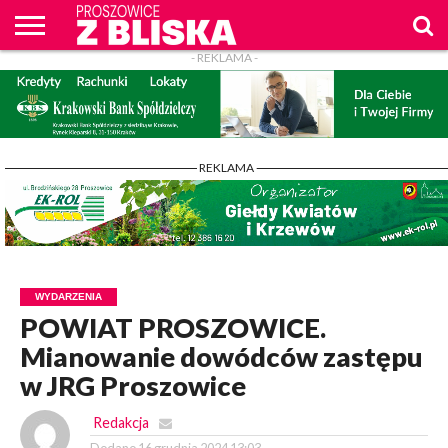
- REKLAMA -
O
NAS
WIADOMOŚCI
ZAPYTAM
CENNIK
KONTAKT
WPROST
REKLAM
PROSZOWICE
Z BLISKA
- REKLAMA -
WYDARZENIA
POWIAT PROSZOWICE.
Mianowanie dowódców zastępu
w JRG Proszowice
Redakcja