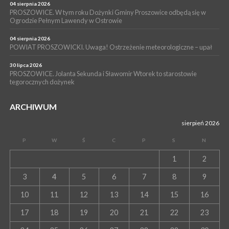
04 sierpnia 2026
WYDARZENIA
PROSZOWICE. W tym roku Dożynki Gminy Proszowice odbędą się w
Ogrodzie Pełnym Lawendy w Ostrowie
13 lipca 2026
POWIAT PROSZOWICE. Nowa Pracownia Densytometrii w
Szpitalu im. Ojca Rafała z Proszowic już działa
04 sierpnia 2026
POWIAT PROSZOWICKI. Uwaga! Ostrzeżenie meteorologiczne – upał
30 lipca 2026
PROSZOWICE. Jolanta Sekunda i Sławomir Wtorek to starostowie
tegorocznych dożynek
ARCHIWUM
sierpień 2026
P
W
Ś
C
P
S
N
1
2
3
4
5
6
7
8
9
10
11
12
13
14
15
16
17
18
19
20
21
22
23