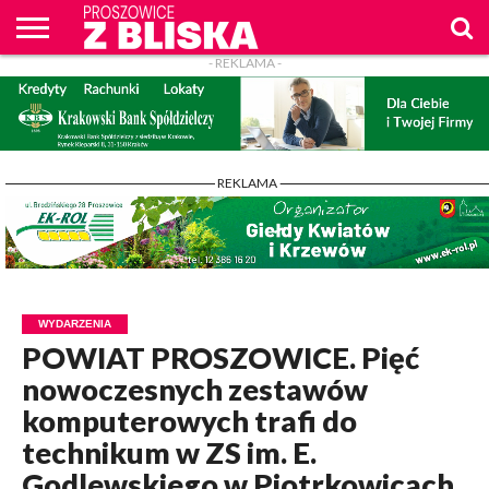
- REKLAMA -
O
NAS
WIADOMOŚCI
ZAPYTAM
CENNIK
KONTAKT
WPROST
REKLAM
PROSZOWICE
Z BLISKA
- REKLAMA -
WYDARZENIA
POWIAT PROSZOWICE. Pięć
nowoczesnych zestawów
komputerowych trafi do
technikum w ZS im. E.
Godlewskiego w Piotrkowicach