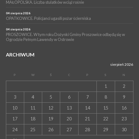
PROSZOWICE. Już za tydzień kolejne zajęcia z cyklu „Wakacyjne
MAŁOPOLSKA. Liczba stulatków wciąż rośnie
Czwartki w Bibliotece”
04 sierpnia 2026
OPATKOWICE. Policjanci ugasili pożar ścierniska
04 sierpnia 2026
PROSZOWICE. W tym roku Dożynki Gminy Proszowice odbędą się w
Ogrodzie Pełnym Lawendy w Ostrowie
ARCHIWUM
sierpień 2026
P
W
Ś
C
P
S
N
1
2
3
4
5
6
7
8
9
10
11
12
13
14
15
16
17
18
19
20
21
22
23
24
25
26
27
28
29
30