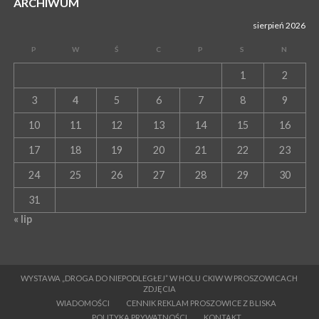
ARCHIWUM
sierpień 2026
P
W
Ś
C
P
S
N
1
2
3
4
5
6
7
8
9
10
11
12
13
14
15
16
17
18
19
20
21
22
23
24
25
26
27
28
29
30
31
« lip
WYSTAWA „DROGA DO NIEPODLEGŁEJ” W HOLU CKIW W PROSZOWICACH
ZDJĘCIA
WIADOMOŚCI
CENNIK REKLAM PROSZOWICE Z BLISKA
POLITYKA PRYWATNOŚCI
KONTAKT