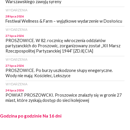
Warszawskiego zawyją syreny
WYDARZENIA
28 lipca 2026
Festiwal Wellness & Farm – wyjątkowe wydarzenie w Dosłońcu
WYDARZENIA
27 lipca 2026
PROSZOWICE. W 82. rocznicę wkroczenia oddziałów
partyzanckich do Proszowic, zorganizowany został „XII Marsz
Rzeczpospolitej Partyzanckiej 1944” [ZDJĘCIA]
WYDARZENIA
27 lipca 2026
PROSZOWICE. Po burzy uszkodzone słupy enegeryczne.
Wody nie mają: Kościelec, Lekszyce
WYDARZENIA
24 lipca 2026
POWIAT PROSZOWCKI. Proszowice znalazły się w gronie 27
miast, które zyskają dostęp do sieci kolejowej
WYDARZENIA
Godzina po godzinie
23 lipca 2026
Na 16 dni
POWIAT PROSZOWICE. Obchody Święta Policji w
Proszowicach [ZDJĘCIA]