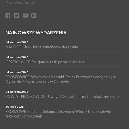
WYDARZENIA
Proszowickiego
15 lipca 2026
PROSZOWICE. W parku Warsztaty Edukacyjno-Przyrodnicze
NOC CIEM
WYDARZENIA
NAJNOWSZE WYDARZENIA
15 lipca 2026
PROSZOWICE. Już za tydzień kolejne zajęcia z cyklu „Wakacyjne
Czwartki w Bibliotece”
04 sierpnia 2026
MAŁOPOLSKA. Liczba stulatków wciąż rośnie
WYDARZENIA
14 lipca 2026
04 sierpnia 2026
PROSZOWICE. 26 lipca odbędzie się XII Marsz Rzeczpospolitej
OPATKOWICE. Policjanci ugasili pożar ścierniska
Partyzanckiej 1944
04 sierpnia 2026
WYDARZENIA
PROSZOWICE. W tym roku Dożynki Gminy Proszowice odbędą się w
Ogrodzie Pełnym Lawendy w Ostrowie
13 lipca 2026
POWIAT PROSZOWICE. Nowa Pracownia Densytometrii w
Szpitalu im. Ojca Rafała z Proszowic już działa
04 sierpnia 2026
POWIAT PROSZOWICKI. Uwaga! Ostrzeżenie meteorologiczne – upał
30 lipca 2026
PROSZOWICE. Jolanta Sekunda i Sławomir Wtorek to starostowie
tegorocznych dożynek