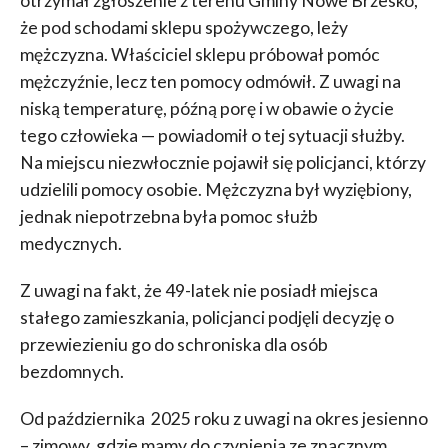
otrzymał zgłoszenie z terenu Gminy Nowe Brzesko,
że pod schodami sklepu spożywczego, leży
mężczyzna. Właściciel sklepu próbował pomóc
mężczyźnie, lecz ten pomocy odmówił. Z uwagi na
niską temperaturę, późną porę i w obawie o życie
tego człowieka — powiadomił o tej sytuacji służby.
Na miejscu niezwłocznie pojawił się policjanci, którzy
udzielili pomocy osobie. Mężczyzna był wyziębiony,
jednak niepotrzebna była pomoc służb
medycznych.
Z uwagi na fakt, że 49-latek nie posiadł miejsca
stałego zamieszkania, policjanci podjęli decyzję o
przewiezieniu go do schroniska dla osób
bezdomnych.
Od października 2025 roku z uwagi na okres jesienno
– zimowy, gdzie mamy do czynienia ze znacznym