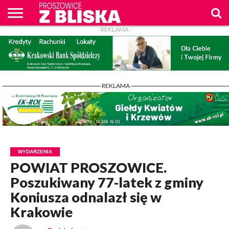
- REKLAMA -
O
NAS
WIADOMOŚCI
ZAPYTAM
CENNIK
KONTAKT
WPROST
REKLAM
PROSZOWICE
Z BLISKA
- REKLAMA -
WYDARZENIA
POWIAT PROSZOWICE.
Poszukiwany 77-latek z gminy
Koniusza odnalazł się w
Krakowie