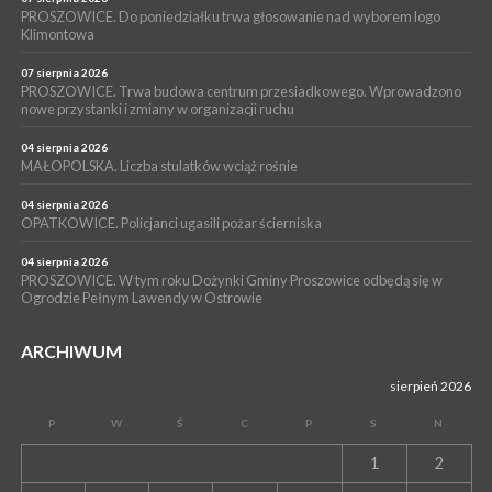
PROSZOWICE. Do poniedziałku trwa głosowanie nad wyborem logo
WYDARZENIA
Klimontowa
15 lipca 2026
PROSZOWICE. W parku Warsztaty Edukacyjno-Przyrodnicze
07 sierpnia 2026
PROSZOWICE. Trwa budowa centrum przesiadkowego. Wprowadzono
NOC CIEM
nowe przystanki i zmiany w organizacji ruchu
WYDARZENIA
04 sierpnia 2026
15 lipca 2026
PROSZOWICE. Już za tydzień kolejne zajęcia z cyklu „Wakacyjne
MAŁOPOLSKA. Liczba stulatków wciąż rośnie
Czwartki w Bibliotece”
04 sierpnia 2026
OPATKOWICE. Policjanci ugasili pożar ścierniska
04 sierpnia 2026
PROSZOWICE. W tym roku Dożynki Gminy Proszowice odbędą się w
Ogrodzie Pełnym Lawendy w Ostrowie
ARCHIWUM
sierpień 2026
P
W
Ś
C
P
S
N
1
2