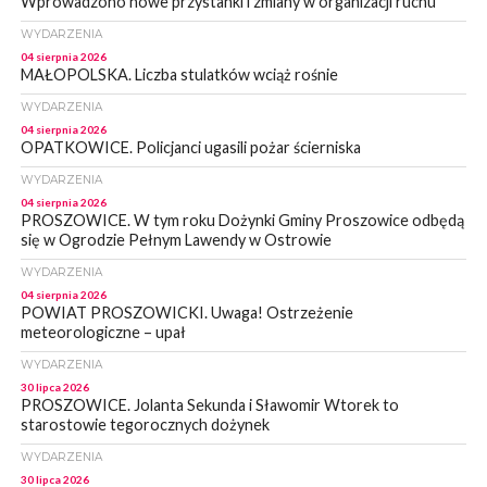
Wprowadzono nowe przystanki i zmiany w organizacji ruchu
WYDARZENIA
04 sierpnia 2026
MAŁOPOLSKA. Liczba stulatków wciąż rośnie
WYDARZENIA
04 sierpnia 2026
OPATKOWICE. Policjanci ugasili pożar ścierniska
WYDARZENIA
04 sierpnia 2026
PROSZOWICE. W tym roku Dożynki Gminy Proszowice odbędą
się w Ogrodzie Pełnym Lawendy w Ostrowie
WYDARZENIA
04 sierpnia 2026
POWIAT PROSZOWICKI. Uwaga! Ostrzeżenie
meteorologiczne – upał
WYDARZENIA
30 lipca 2026
PROSZOWICE. Jolanta Sekunda i Sławomir Wtorek to
starostowie tegorocznych dożynek
WYDARZENIA
30 lipca 2026