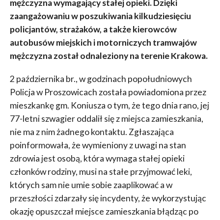
mężczyzna wymagający stałej opieki. Dzięki
zaangażowaniu w poszukiwania kilkudziesięciu
policjantów, strażaków, a także kierowców
autobusów miejskich i motorniczych tramwajów
mężczyzna został odnaleziony na terenie Krakowa.
2 października br., w godzinach popołudniowych
Policja w Proszowicach została powiadomiona przez
mieszkankę gm. Koniusza o tym, że tego dnia rano, jej
77-letni szwagier oddalił się z miejsca zamieszkania,
nie ma z nim żadnego kontaktu. Zgłaszająca
poinformowała, że wymieniony z uwagi na stan
zdrowia jest osobą, która wymaga stałej opieki
członków rodziny, musi na stałe przyjmować leki,
których sam nie umie sobie zaaplikować a w
przeszłości zdarzały się incydenty, że wykorzystując
okazję opuszczał miejsce zamieszkania błądząc po