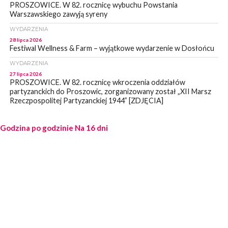
PROSZOWICE. W 82. rocznicę wybuchu Powstania
Warszawskiego zawyją syreny
WYDARZENIA
28 lipca 2026
Festiwal Wellness & Farm – wyjątkowe wydarzenie w Dosłońcu
WYDARZENIA
27 lipca 2026
PROSZOWICE. W 82. rocznicę wkroczenia oddziałów
partyzanckich do Proszowic, zorganizowany został „XII Marsz
Rzeczpospolitej Partyzanckiej 1944” [ZDJĘCIA]
WYDARZENIA
Godzina po godzinie
27 lipca 2026
Na 16 dni
PROSZOWICE. Po burzy uszkodzone słupy enegeryczne.
Wody nie mają: Kościelec, Lekszyce
WYDARZENIA
24 lipca 2026
POWIAT PROSZOWCKI. Proszowice znalazły się w gronie 27
miast, które zyskają dostęp do sieci kolejowej
WYDARZENIA
23 lipca 2026
POWIAT PROSZOWICE. Obchody Święta Policji w