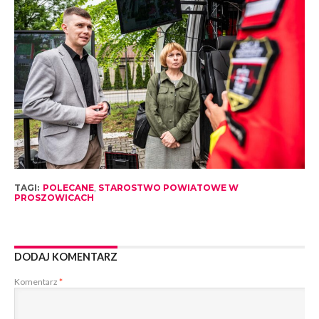
TAGI:
POLECANE
,
STAROSTWO POWIATOWE W
PROSZOWICACH
DODAJ KOMENTARZ
Komentarz
*