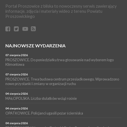
Proszowickich [ZDJĘCIA]
Portal Proszowice z bliska to nowoczesny serwis zawierający
WYDARZENIA
informacje, zdjęcia i materiały wideo z terenu Powiatu
Proszowickiego
17 lipca 2026
GMINA PROSZOWICE. W Klimontowie trwają wyjątkowe,
bezpłatne warsztaty realizowane w ramach unijnego projektu
[ZDJĘCIA]
WYDARZENIA
NAJNOWSZE WYDARZENIA
16 lipca 2026
POWIAT PROSZOWICKI. KRUS bliżej rolników. Mieszkańcy
Pałecznicy będą obsługiwani w Proszowicach
07 sierpnia 2026
PROSZOWICE. Do poniedziałku trwa głosowanie nad wyborem logo
WYDARZENIA
Klimontowa
15 lipca 2026
PROSZOWICE. W parku Warsztaty Edukacyjno-Przyrodnicze
07 sierpnia 2026
PROSZOWICE. Trwa budowa centrum przesiadkowego. Wprowadzono
NOC CIEM
nowe przystanki i zmiany w organizacji ruchu
WYDARZENIA
04 sierpnia 2026
15 lipca 2026
PROSZOWICE. Już za tydzień kolejne zajęcia z cyklu „Wakacyjne
MAŁOPOLSKA. Liczba stulatków wciąż rośnie
Czwartki w Bibliotece”
04 sierpnia 2026
OPATKOWICE. Policjanci ugasili pożar ścierniska
04 sierpnia 2026