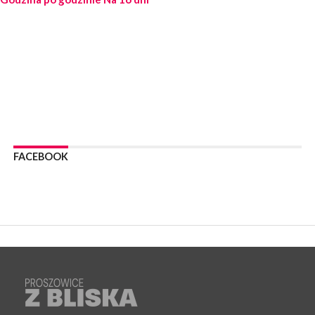
PROSZOWICE. Po burzy uszkodzone słupy enegeryczne.
Wody nie mają: Kościelec, Lekszyce
WYDARZENIA
24 lipca 2026
POWIAT PROSZOWCKI. Proszowice znalazły się w gronie 27
miast, które zyskają dostęp do sieci kolejowej
WYDARZENIA
23 lipca 2026
POWIAT PROSZOWICE. Obchody Święta Policji w
Proszowicach [ZDJĘCIA]
FACEBOOK
WYDARZENIA
21 lipca 2026
MAŁOPOLSKA. ZUS wypłacił 13,4 mln zł w ramach świadczenia
300+
WYDARZENIA
21 lipca 2026
POWIAT PROSZOWICKI. Na dziś zaplanowano „ALARM-2026”
– ogólnopolskie ćwiczenia ostrzegania i alarmowania
WYDARZENIA
21 lipca 2026
PROSZOWICE. Dzień Otwarty z okazji 10-lecia Wodociągów