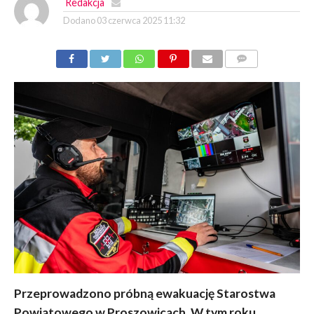
Redakcja
Dodano
03 czerwca 2025 11:32
KOMENTARZY
Przeprowadzono próbną ewakuację Starostwa
Powiatowego w Proszowicach. W tym roku