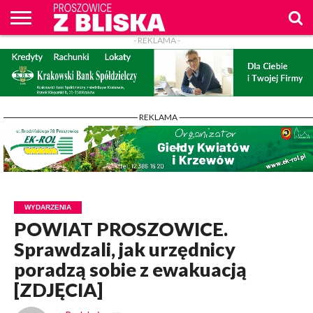
- REKLAMA -
O
NAS
WIADOMOŚCI
ZAPYTAM
CENNIK
KONTAKT
WPROST
REKLAM
PROSZOWICE
Z BLISKA
- REKLAMA -
WYDARZENIA
POWIAT PROSZOWICE.
Sprawdzali, jak urzędnicy
poradzą sobie z ewakuacją
[ZDJĘCIA]