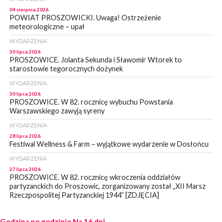
04 sierpnia 2026
POWIAT PROSZOWICKI. Uwaga! Ostrzeżenie
meteorologiczne – upał
WYDARZENIA
30 lipca 2026
PROSZOWICE. Jolanta Sekunda i Sławomir Wtorek to
starostowie tegorocznych dożynek
WYDARZENIA
30 lipca 2026
PROSZOWICE. W 82. rocznicę wybuchu Powstania
Warszawskiego zawyją syreny
WYDARZENIA
28 lipca 2026
Festiwal Wellness & Farm – wyjątkowe wydarzenie w Dosłońcu
WYDARZENIA
27 lipca 2026
PROSZOWICE. W 82. rocznicę wkroczenia oddziałów
partyzanckich do Proszowic, zorganizowany został „XII Marsz
Rzeczpospolitej Partyzanckiej 1944” [ZDJĘCIA]
WYDARZENIA
Godzina po godzinie
27 lipca 2026
Na 16 dni