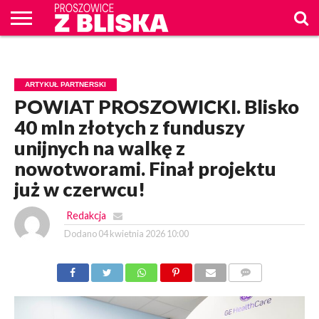
O
NAS
WIADOMOŚCI
ZAPYTAM
CENNIK
KONTAKT
WPROST
REKLAM
PROSZOWICE
ARTYKUŁ PARTNERSKI
Z BLISKA
POWIAT PROSZOWICKI. Blisko
40 mln złotych z funduszy
unijnych na walkę z
nowotworami. Finał projektu
już w czerwcu!
Redakcja
Dodano
04 kwietnia 2026 10:00
KOMENTARZY