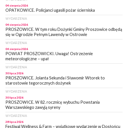
04 sierpnia 2026
OPATKOWICE. Policjanci ugasili pożar ścierniska
WYDARZENIA
04 sierpnia 2026
PROSZOWICE. W tym roku Dożynki Gminy Proszowice odbędą
się w Ogrodzie Pełnym Lawendy w Ostrowie
WYDARZENIA
04 sierpnia 2026
POWIAT PROSZOWICKI. Uwaga! Ostrzeżenie
meteorologiczne – upał
WYDARZENIA
30 lipca 2026
PROSZOWICE. Jolanta Sekunda i Sławomir Wtorek to
starostowie tegorocznych dożynek
WYDARZENIA
30 lipca 2026
PROSZOWICE. W 82. rocznicę wybuchu Powstania
Warszawskiego zawyją syreny
WYDARZENIA
28 lipca 2026
Festiwal Wellness & Farm – wyjątkowe wydarzenie w Dosłońcu