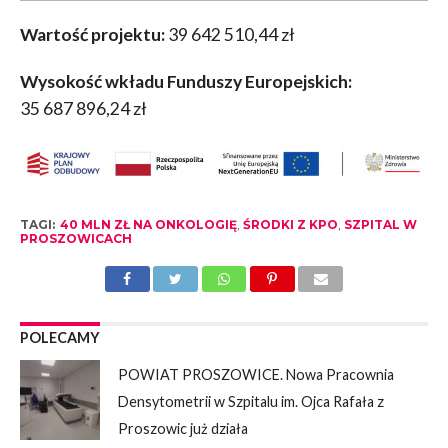
Wartość projektu:
39 642 510,44 zł
Wysokość wkładu Funduszy Europejskich:
35 687 896,24 zł
TAGI:
40 MLN ZŁ NA ONKOLOGIĘ
,
ŚRODKI Z KPO
,
SZPITAL W
PROSZOWICACH
POLECAMY
POWIAT PROSZOWICE. Nowa Pracownia
Densytometrii w Szpitalu im. Ojca Rafała z
Proszowic już działa