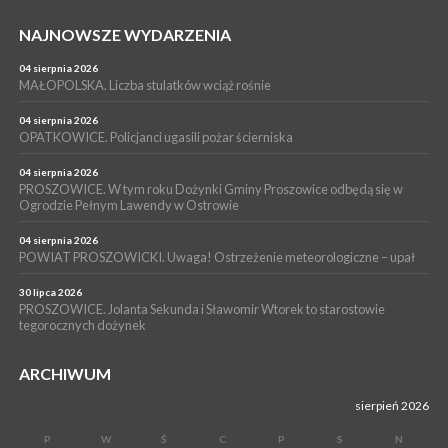
WYDARZENIA
NAJNOWSZE WYDARZENIA
15 lipca 2026
PROSZOWICE. Już za tydzień kolejne zajęcia z cyklu „Wakacyjne
Czwartki w Bibliotece”
04 sierpnia 2026
MAŁOPOLSKA. Liczba stulatków wciąż rośnie
WYDARZENIA
14 lipca 2026
04 sierpnia 2026
PROSZOWICE. 26 lipca odbędzie się XII Marsz Rzeczpospolitej
OPATKOWICE. Policjanci ugasili pożar ścierniska
Partyzanckiej 1944
04 sierpnia 2026
WYDARZENIA
PROSZOWICE. W tym roku Dożynki Gminy Proszowice odbędą się w
Ogrodzie Pełnym Lawendy w Ostrowie
13 lipca 2026
POWIAT PROSZOWICE. Nowa Pracownia Densytometrii w
Szpitalu im. Ojca Rafała z Proszowic już działa
04 sierpnia 2026
POWIAT PROSZOWICKI. Uwaga! Ostrzeżenie meteorologiczne – upał
30 lipca 2026
PROSZOWICE. Jolanta Sekunda i Sławomir Wtorek to starostowie
tegorocznych dożynek
ARCHIWUM
sierpień 2026
P
W
Ś
C
P
S
N