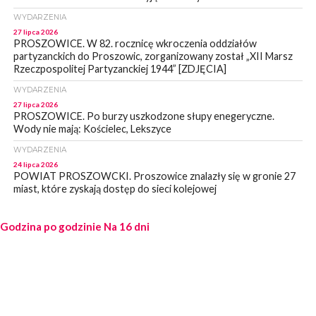
WYDARZENIA
27 lipca 2026
PROSZOWICE. W 82. rocznicę wkroczenia oddziałów
partyzanckich do Proszowic, zorganizowany został „XII Marsz
Rzeczpospolitej Partyzanckiej 1944” [ZDJĘCIA]
WYDARZENIA
27 lipca 2026
PROSZOWICE. Po burzy uszkodzone słupy enegeryczne.
Wody nie mają: Kościelec, Lekszyce
WYDARZENIA
24 lipca 2026
POWIAT PROSZOWCKI. Proszowice znalazły się w gronie 27
miast, które zyskają dostęp do sieci kolejowej
WYDARZENIA
Godzina po godzinie
23 lipca 2026
Na 16 dni
POWIAT PROSZOWICE. Obchody Święta Policji w
Proszowicach [ZDJĘCIA]
WYDARZENIA
21 lipca 2026
MAŁOPOLSKA. ZUS wypłacił 13,4 mln zł w ramach świadczenia
300+