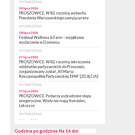
WYDARZENIA
30 lipca 2026
PROSZOWICE. W 82. rocznicę wybuchu
Powstania Warszawskiego zawyją syreny
WYDARZENIA
28 lipca 2026
Festiwal Wellness & Farm – wyjątkowe
wydarzenie w Dosłońcu
WYDARZENIA
27 lipca 2026
PROSZOWICE. W 82. rocznicę wkroczenia
oddziałów partyzanckich do Proszowic,
zorganizowany został „XII Marsz
Rzeczpospolitej Partyzanckiej 1944” [ZDJĘCIA]
WYDARZENIA
27 lipca 2026
PROSZOWICE. Po burzy uszkodzone słupy
enegeryczne. Wody nie mają: Kościelec,
Lekszyce
WYDARZENIA
24 lipca 2026
POWIAT PROSZOWCKI. Proszowice znalazły
się w gronie 27 miast, które zyskają dostęp do
Godzina po godzinie
Na 16 dni
sieci kolejowej