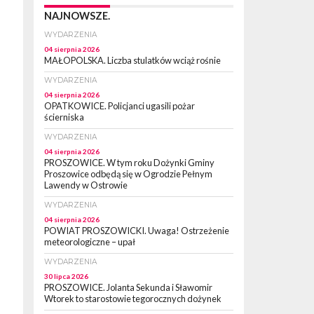
NAJNOWSZE.
WYDARZENIA
04 sierpnia 2026
MAŁOPOLSKA. Liczba stulatków wciąż rośnie
WYDARZENIA
04 sierpnia 2026
OPATKOWICE. Policjanci ugasili pożar
ścierniska
WYDARZENIA
04 sierpnia 2026
PROSZOWICE. W tym roku Dożynki Gminy
Proszowice odbędą się w Ogrodzie Pełnym
Lawendy w Ostrowie
WYDARZENIA
04 sierpnia 2026
POWIAT PROSZOWICKI. Uwaga! Ostrzeżenie
meteorologiczne – upał
WYDARZENIA
30 lipca 2026
PROSZOWICE. Jolanta Sekunda i Sławomir
Wtorek to starostowie tegorocznych dożynek