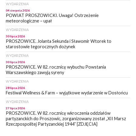
WYDARZENIA
04 sierpnia 2026
POWIAT PROSZOWICKI. Uwaga! Ostrzeżenie
meteorologiczne – upał
WYDARZENIA
30 lipca 2026
PROSZOWICE. Jolanta Sekunda i Sławomir Wtorek to
starostowie tegorocznych dożynek
WYDARZENIA
30 lipca 2026
PROSZOWICE. W 82. rocznicę wybuchu Powstania
Warszawskiego zawyją syreny
WYDARZENIA
28 lipca 2026
Festiwal Wellness & Farm – wyjątkowe wydarzenie w Dosłońcu
WYDARZENIA
27 lipca 2026
PROSZOWICE. W 82. rocznicę wkroczenia oddziałów
partyzanckich do Proszowic, zorganizowany został „XII Marsz
Rzeczpospolitej Partyzanckiej 1944” [ZDJĘCIA]
WYDARZENIA