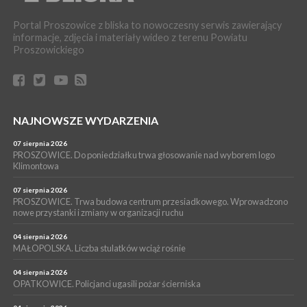
PROSZOWICE. Dzień Otwarty z okazji 10-lecia Wodociągów
Proszowickich [ZDJĘCIA]
Portal Proszowice z bliska to nowoczesny serwis zawierający
WYDARZENIA
informacje, zdjęcia i materiały wideo z terenu Powiatu
Proszowickiego
17 lipca 2026
GMINA PROSZOWICE. W Klimontowie trwają wyjątkowe,
bezpłatne warsztaty realizowane w ramach unijnego projektu
[ZDJĘCIA]
WYDARZENIA
NAJNOWSZE WYDARZENIA
16 lipca 2026
POWIAT PROSZOWICKI. KRUS bliżej rolników. Mieszkańcy
Pałecznicy będą obsługiwani w Proszowicach
07 sierpnia 2026
PROSZOWICE. Do poniedziałku trwa głosowanie nad wyborem logo
WYDARZENIA
Klimontowa
15 lipca 2026
PROSZOWICE. W parku Warsztaty Edukacyjno-Przyrodnicze
07 sierpnia 2026
PROSZOWICE. Trwa budowa centrum przesiadkowego. Wprowadzono
NOC CIEM
nowe przystanki i zmiany w organizacji ruchu
WYDARZENIA
04 sierpnia 2026
15 lipca 2026
PROSZOWICE. Już za tydzień kolejne zajęcia z cyklu „Wakacyjne
MAŁOPOLSKA. Liczba stulatków wciąż rośnie
Czwartki w Bibliotece”
04 sierpnia 2026
OPATKOWICE. Policjanci ugasili pożar ścierniska