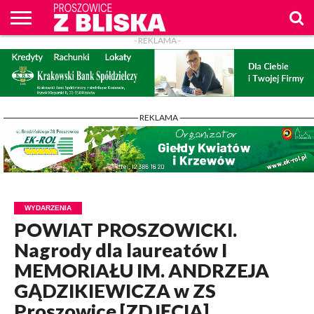
- REKLAMA -
O
NAS
WIADOMOŚCI
ZAPYTAM
CENNIK
KONTAKT
WPROST
REKLAM
PROSZOWICE
Z BLISKA
- REKLAMA -
WYDARZENIA
POWIAT PROSZOWICKI.
Nagrody dla laureatów I
MEMORIAŁU IM. ANDRZEJA
GĄDZIKIEWICZA w ZS
Proszowice [ZDJĘCIA]