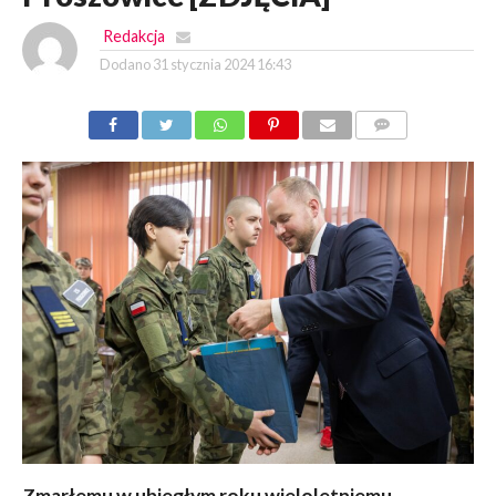
Redakcja
Dodano
31 stycznia 2024 16:43
KOMENTARZY
Zmarłemu w ubiegłym roku wieloletniemu