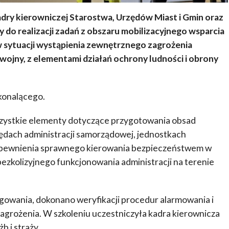
dry kierowniczej Starostwa, Urzędów Miast i Gmin oraz
y do realizacji zadań z obszaru mobilizacyjnego wsparcia
 w sytuacji wystąpienia zewnętrznego zagrożenia
ojny, z elementami działań ochrony ludności i obrony
konalącego.
zystkie elementy dotyczące przygotowania obsad
ędach administracji samorządowej, jednostkach
zapewnienia sprawnego kierowania bezpieczeństwem w
ezkolizyjnego funkcjonowania administracji na terenie
owania, dokonano weryfikacji procedur alarmowania i
grożenia. W szkoleniu uczestniczyła kadra kierownicza
b i straży.