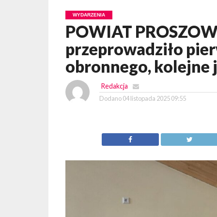
WYDARZENIA
POWIAT PROSZOWIC
przeprowadziło pier
obronnego, kolejne j
Redakcja
Dodano
04 listopada 2025 09:55