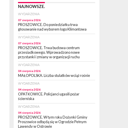
NAJNOWSZE.
WYDARZENIA
07 sierpnia 2026
PROSZOWICE. Do poniedziałku trwa
głosowanie nad wyborem logo Klimontowa
WYDARZENIA
07 sierpnia 2026
PROSZOWICE. Trwa budowa centrum
przesiadkowego. Wprowadzono nowe
przystanki i zmiany w organizacji ruchu
WYDARZENIA
04 sierpnia 2026
MAŁOPOLSKA. Liczba stulatków wciąż rośnie
WYDARZENIA
04 sierpnia 2026
OPATKOWICE. Policjanci ugasili pożar
ścierniska
WYDARZENIA
04 sierpnia 2026
PROSZOWICE. W tym roku Dożynki Gminy
Proszowice odbędą się w Ogrodzie Pełnym
Lawendy w Ostrowie