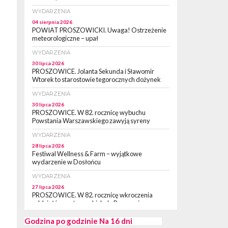
WYDARZENIA
04 sierpnia 2026
POWIAT PROSZOWICKI. Uwaga! Ostrzeżenie
meteorologiczne – upał
WYDARZENIA
30 lipca 2026
PROSZOWICE. Jolanta Sekunda i Sławomir
Wtorek to starostowie tegorocznych dożynek
WYDARZENIA
30 lipca 2026
PROSZOWICE. W 82. rocznicę wybuchu
Powstania Warszawskiego zawyją syreny
WYDARZENIA
28 lipca 2026
Festiwal Wellness & Farm – wyjątkowe
wydarzenie w Dosłońcu
WYDARZENIA
27 lipca 2026
PROSZOWICE. W 82. rocznicę wkroczenia
oddziałów partyzanckich do Proszowic,
zorganizowany został „XII Marsz
Rzeczpospolitej Partyzanckiej 1944” [ZDJĘCIA]
Godzina po godzinie
Na 16 dni