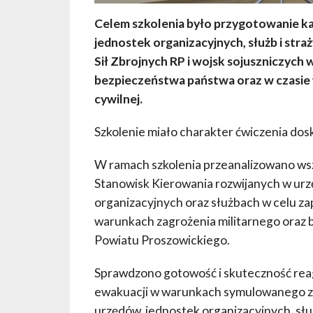
Celem szkolenia było przygotowanie ka
jednostek organizacyjnych, służb i straż
Sił Zbrojnych RP i wojsk sojuszniczych
bezpieczeństwa państwa oraz w czasie w
cywilnej.
Szkolenie miało charakter ćwiczenia dos
W ramach szkolenia przeanalizowano ws
Stanowisk Kierowania rozwijanych w urz
organizacyjnych oraz służbach w celu 
warunkach zagrożenia militarnego oraz b
Powiatu Proszowickiego.
Sprawdzono gotowość i skuteczność reag
ewakuacji w warunkach symulowanego za
urzędów, jednostek organizacyjnych, służ