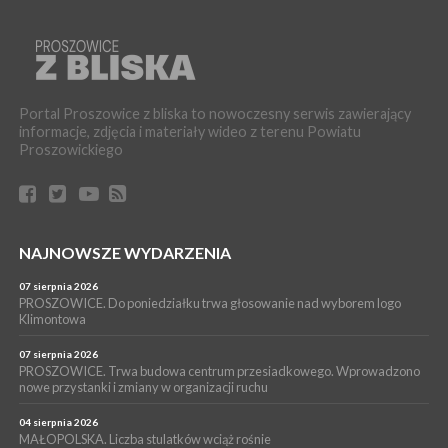
– ogólnopolskie ćwiczenia ostrzegania i alarmowania
WYDARZENIA
21 lipca 2026
PROSZOWICE. Dzień Otwarty z okazji 10-lecia Wodociągów
Proszowickich [ZDJĘCIA]
Portal Proszowice z bliska to nowoczesny serwis zawierający
WYDARZENIA
informacje, zdjęcia i materiały wideo z terenu Powiatu
Proszowickiego
17 lipca 2026
GMINA PROSZOWICE. W Klimontowie trwają wyjątkowe,
bezpłatne warsztaty realizowane w ramach unijnego projektu
[ZDJĘCIA]
WYDARZENIA
NAJNOWSZE WYDARZENIA
16 lipca 2026
POWIAT PROSZOWICKI. KRUS bliżej rolników. Mieszkańcy
Pałecznicy będą obsługiwani w Proszowicach
07 sierpnia 2026
PROSZOWICE. Do poniedziałku trwa głosowanie nad wyborem logo
WYDARZENIA
Klimontowa
15 lipca 2026
PROSZOWICE. W parku Warsztaty Edukacyjno-Przyrodnicze
07 sierpnia 2026
PROSZOWICE. Trwa budowa centrum przesiadkowego. Wprowadzono
NOC CIEM
nowe przystanki i zmiany w organizacji ruchu
WYDARZENIA
04 sierpnia 2026
15 lipca 2026
PROSZOWICE. Już za tydzień kolejne zajęcia z cyklu „Wakacyjne
MAŁOPOLSKA. Liczba stulatków wciąż rośnie