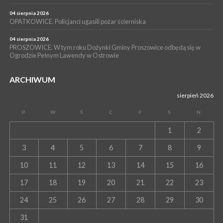
Czwartki w Bibliotece”
04 sierpnia 2026
OPATKOWICE. Policjanci ugasili pożar ścierniska
04 sierpnia 2026
PROSZOWICE. W tym roku Dożynki Gminy Proszowice odbędą się w
Ogrodzie Pełnym Lawendy w Ostrowie
ARCHIWUM
sierpień 2026
P
W
Ś
C
P
S
N
1
2
3
4
5
6
7
8
9
10
11
12
13
14
15
16
17
18
19
20
21
22
23
24
25
26
27
28
29
30
31