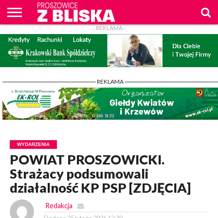
- REKLAMA -
O
NAS
WIADOMOŚCI
ZAPYTAM
CENNIK
KONTAKT
WPROST
REKLAM
PROSZOWICE
Z BLISKA
- REKLAMA -
WYDARZENIA
POWIAT PROSZOWICKI.
Strażacy podsumowali
działalność KP PSP [ZDJĘCIA]
Redakcja