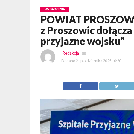
WYDARZENIA
POWIAT PROSZOWICKI
z Proszowic dołącza 
przyjazne wojsku”
Redakcja
Dodano
21 października 2025 10:20