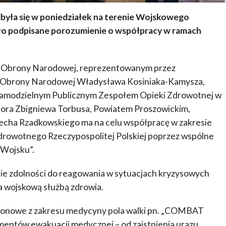
dbyła się w poniedziałek na terenie Wojskowego
o podpisane porozumienie o współpracy w ramach
 Obrony Narodowej, reprezentowanym przez
a Obrony Narodowej Władysława Kosiniaka-Kamysza,
– Samodzielnym Publicznym Zespołem Opieki Zdrowotnej w
ora Zbigniewa Torbusa, Powiatem Proszowickim,
echa Rzadkowskiego ma na celu współpracę w zakresie
rowotnego Rzeczypospolitej Polskiej poprzez wspólne
 Wojsku”.
nie zdolności do reagowania w sytuacjach kryzysowych
a wojskową służbą zdrowia.
ligonowe z zakresu medycyny pola walki pn. „COMBAT
ntów ewakuacji medycznej – od zaistnienia urazu