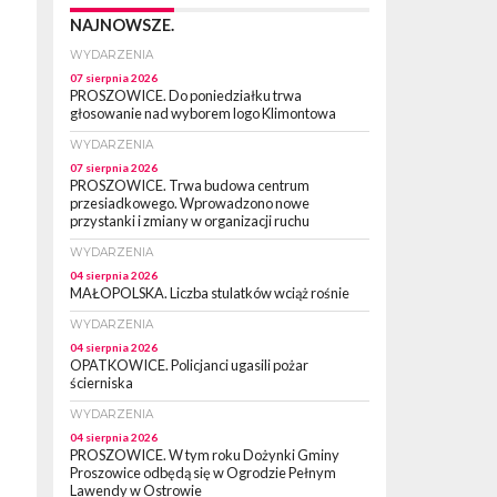
NAJNOWSZE.
WYDARZENIA
07 sierpnia 2026
PROSZOWICE. Do poniedziałku trwa
głosowanie nad wyborem logo Klimontowa
WYDARZENIA
07 sierpnia 2026
PROSZOWICE. Trwa budowa centrum
przesiadkowego. Wprowadzono nowe
przystanki i zmiany w organizacji ruchu
WYDARZENIA
04 sierpnia 2026
MAŁOPOLSKA. Liczba stulatków wciąż rośnie
WYDARZENIA
04 sierpnia 2026
OPATKOWICE. Policjanci ugasili pożar
ścierniska
WYDARZENIA
04 sierpnia 2026
PROSZOWICE. W tym roku Dożynki Gminy
Proszowice odbędą się w Ogrodzie Pełnym
Lawendy w Ostrowie