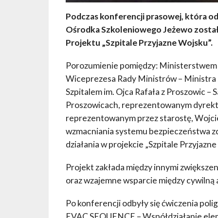
Podczas konferencji prasowej, która o
Ośrodka Szkoleniowego Jeżewo został
Projektu „Szpitale Przyjazne Wojsku”.
Porozumienie pomiędzy: Ministerstwem
Wiceprezesa Rady Ministrów – Ministr
Szpitalem im. Ojca Rafała z Proszowic 
Proszowicach, reprezentowanym dyrekt
reprezentowanym przez starostę, Wojci
wzmacniania systemu bezpieczeństwa zd
działania w projekcie „Szpitale Przyjazne
Projekt zakłada między innymi zwiększe
oraz wzajemne wsparcie między cywilną 
Po konferencji odbyły się ćwiczenia po
EVAC SEQUENCE – Współdziałanie eleme