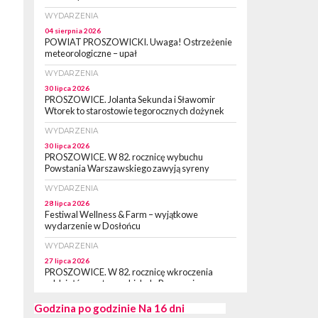
WYDARZENIA
04 sierpnia 2026
POWIAT PROSZOWICKI. Uwaga! Ostrzeżenie
meteorologiczne – upał
WYDARZENIA
30 lipca 2026
PROSZOWICE. Jolanta Sekunda i Sławomir
Wtorek to starostowie tegorocznych dożynek
WYDARZENIA
30 lipca 2026
PROSZOWICE. W 82. rocznicę wybuchu
Powstania Warszawskiego zawyją syreny
WYDARZENIA
28 lipca 2026
Festiwal Wellness & Farm – wyjątkowe
wydarzenie w Dosłońcu
WYDARZENIA
27 lipca 2026
PROSZOWICE. W 82. rocznicę wkroczenia
oddziałów partyzanckich do Proszowic,
zorganizowany został „XII Marsz
Rzeczpospolitej Partyzanckiej 1944” [ZDJĘCIA]
Godzina po godzinie
Na 16 dni