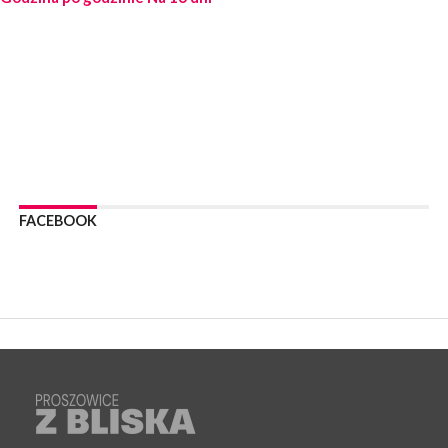
POWIAT PROSZOWICE. Obchody Święta Policji w
Proszowicach [ZDJĘCIA]
WYDARZENIA
21 lipca 2026
MAŁOPOLSKA. ZUS wypłacił 13,4 mln zł w ramach świadczenia
300+
WYDARZENIA
21 lipca 2026
POWIAT PROSZOWICKI. Na dziś zaplanowano „ALARM-2026”
– ogólnopolskie ćwiczenia ostrzegania i alarmowania
FACEBOOK
WYDARZENIA
21 lipca 2026
PROSZOWICE. Dzień Otwarty z okazji 10-lecia Wodociągów
Proszowickich [ZDJĘCIA]
WYDARZENIA
17 lipca 2026
GMINA PROSZOWICE. W Klimontowie trwają wyjątkowe,
bezpłatne warsztaty realizowane w ramach unijnego projektu
[ZDJĘCIA]
WYDARZENIA
16 lipca 2026