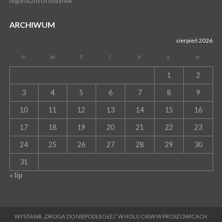
tegorocznych dożynek
ARCHIWUM
sierpień 2026
P
W
Ś
C
P
S
N
1
2
3
4
5
6
7
8
9
10
11
12
13
14
15
16
17
18
19
20
21
22
23
24
25
26
27
28
29
30
31
« lip
WYSTAWA „DROGA DO NIEPODLEGŁEJ” W HOLU CKIW W PROSZOWICACH