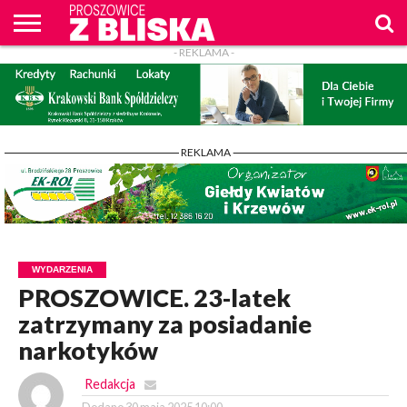
- REKLAMA -
O
NAS
WIADOMOŚCI
ZAPYTAM
CENNIK
KONTAKT
WPROST
REKLAM
PROSZOWICE
Z BLISKA
- REKLAMA -
WYDARZENIA
PROSZOWICE. 23-latek
zatrzymany za posiadanie
narkotyków
Redakcja