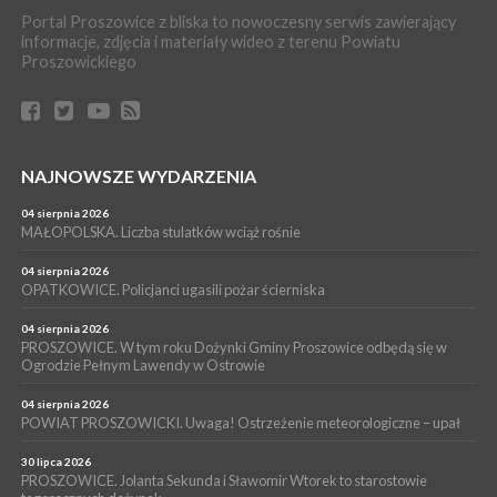
POWIAT PROSZOWICKI. KRUS bliżej rolników. Mieszkańcy
Portal Proszowice z bliska to nowoczesny serwis zawierający
Pałecznicy będą obsługiwani w Proszowicach
informacje, zdjęcia i materiały wideo z terenu Powiatu
WYDARZENIA
Proszowickiego
15 lipca 2026
PROSZOWICE. W parku Warsztaty Edukacyjno-Przyrodnicze
NOC CIEM
WYDARZENIA
NAJNOWSZE WYDARZENIA
15 lipca 2026
PROSZOWICE. Już za tydzień kolejne zajęcia z cyklu „Wakacyjne
Czwartki w Bibliotece”
04 sierpnia 2026
MAŁOPOLSKA. Liczba stulatków wciąż rośnie
WYDARZENIA
14 lipca 2026
04 sierpnia 2026
PROSZOWICE. 26 lipca odbędzie się XII Marsz Rzeczpospolitej
OPATKOWICE. Policjanci ugasili pożar ścierniska
Partyzanckiej 1944
04 sierpnia 2026
WYDARZENIA
PROSZOWICE. W tym roku Dożynki Gminy Proszowice odbędą się w
Ogrodzie Pełnym Lawendy w Ostrowie
13 lipca 2026
POWIAT PROSZOWICE. Nowa Pracownia Densytometrii w
Szpitalu im. Ojca Rafała z Proszowic już działa
04 sierpnia 2026
POWIAT PROSZOWICKI. Uwaga! Ostrzeżenie meteorologiczne – upał
30 lipca 2026
PROSZOWICE. Jolanta Sekunda i Sławomir Wtorek to starostowie