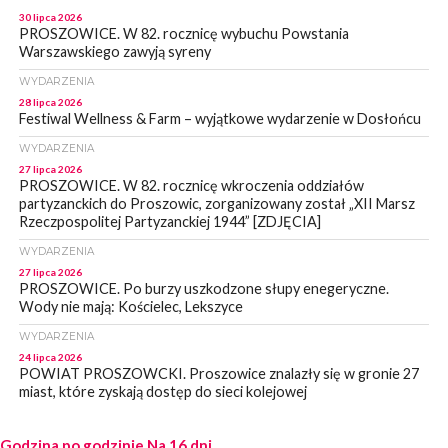
30 lipca 2026
PROSZOWICE. W 82. rocznicę wybuchu Powstania
Warszawskiego zawyją syreny
WYDARZENIA
28 lipca 2026
Festiwal Wellness & Farm – wyjątkowe wydarzenie w Dosłońcu
WYDARZENIA
27 lipca 2026
PROSZOWICE. W 82. rocznicę wkroczenia oddziałów
partyzanckich do Proszowic, zorganizowany został „XII Marsz
Rzeczpospolitej Partyzanckiej 1944” [ZDJĘCIA]
WYDARZENIA
27 lipca 2026
PROSZOWICE. Po burzy uszkodzone słupy enegeryczne.
Wody nie mają: Kościelec, Lekszyce
WYDARZENIA
24 lipca 2026
POWIAT PROSZOWCKI. Proszowice znalazły się w gronie 27
miast, które zyskają dostęp do sieci kolejowej
WYDARZENIA
Godzina po godzinie
23 lipca 2026
Na 16 dni