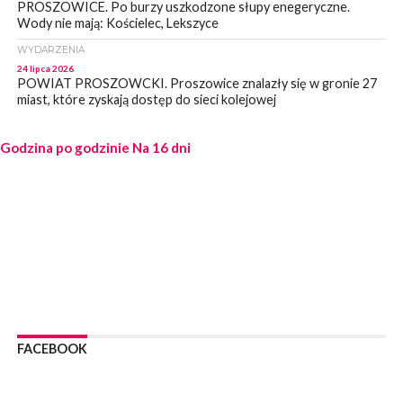
PROSZOWICE. Po burzy uszkodzone słupy enegeryczne.
Wody nie mają: Kościelec, Lekszyce
WYDARZENIA
24 lipca 2026
POWIAT PROSZOWCKI. Proszowice znalazły się w gronie 27
miast, które zyskają dostęp do sieci kolejowej
WYDARZENIA
Godzina po godzinie
23 lipca 2026
Na 16 dni
POWIAT PROSZOWICE. Obchody Święta Policji w
Proszowicach [ZDJĘCIA]
WYDARZENIA
21 lipca 2026
MAŁOPOLSKA. ZUS wypłacił 13,4 mln zł w ramach świadczenia
300+
WYDARZENIA
21 lipca 2026
POWIAT PROSZOWICKI. Na dziś zaplanowano „ALARM-2026”
– ogólnopolskie ćwiczenia ostrzegania i alarmowania
FACEBOOK
WYDARZENIA
21 lipca 2026
PROSZOWICE. Dzień Otwarty z okazji 10-lecia Wodociągów