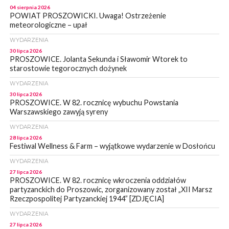
04 sierpnia 2026
POWIAT PROSZOWICKI. Uwaga! Ostrzeżenie
meteorologiczne – upał
WYDARZENIA
30 lipca 2026
PROSZOWICE. Jolanta Sekunda i Sławomir Wtorek to
starostowie tegorocznych dożynek
WYDARZENIA
30 lipca 2026
PROSZOWICE. W 82. rocznicę wybuchu Powstania
Warszawskiego zawyją syreny
WYDARZENIA
28 lipca 2026
Festiwal Wellness & Farm – wyjątkowe wydarzenie w Dosłońcu
WYDARZENIA
27 lipca 2026
PROSZOWICE. W 82. rocznicę wkroczenia oddziałów
partyzanckich do Proszowic, zorganizowany został „XII Marsz
Rzeczpospolitej Partyzanckiej 1944” [ZDJĘCIA]
WYDARZENIA
27 lipca 2026