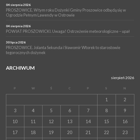
04 sierpnia 2026
WYDARZENIA
PROSZOWICE. W tym roku Dożynki Gminy Proszowice odbędą się w
Ogrodzie Pełnym Lawendy w Ostrowie
13 lipca 2026
POWIAT PROSZOWICE. Nowa Pracownia Densytometrii w
Szpitalu im. Ojca Rafała z Proszowic już działa
04 sierpnia 2026
POWIAT PROSZOWICKI. Uwaga! Ostrzeżenie meteorologiczne – upał
30 lipca 2026
PROSZOWICE. Jolanta Sekunda i Sławomir Wtorek to starostowie
tegorocznych dożynek
ARCHIWUM
sierpień 2026
P
W
Ś
C
P
S
N
1
2
3
4
5
6
7
8
9
10
11
12
13
14
15
16
17
18
19
20
21
22
23