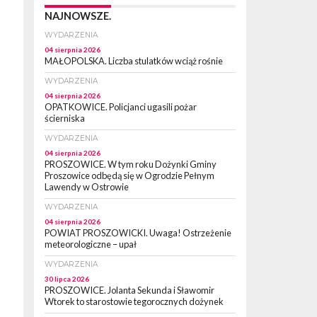
NAJNOWSZE.
WYDARZENIA
04 sierpnia 2026
MAŁOPOLSKA. Liczba stulatków wciąż rośnie
WYDARZENIA
04 sierpnia 2026
OPATKOWICE. Policjanci ugasili pożar
ścierniska
WYDARZENIA
04 sierpnia 2026
PROSZOWICE. W tym roku Dożynki Gminy
Proszowice odbędą się w Ogrodzie Pełnym
Lawendy w Ostrowie
WYDARZENIA
04 sierpnia 2026
POWIAT PROSZOWICKI. Uwaga! Ostrzeżenie
meteorologiczne – upał
WYDARZENIA
30 lipca 2026
PROSZOWICE. Jolanta Sekunda i Sławomir
Wtorek to starostowie tegorocznych dożynek