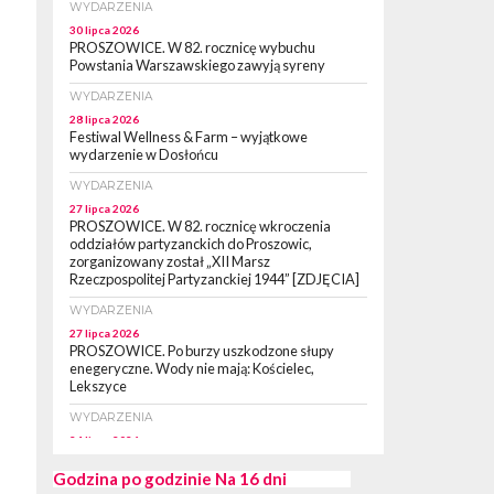
WYDARZENIA
30 lipca 2026
PROSZOWICE. W 82. rocznicę wybuchu
Powstania Warszawskiego zawyją syreny
WYDARZENIA
28 lipca 2026
Festiwal Wellness & Farm – wyjątkowe
wydarzenie w Dosłońcu
WYDARZENIA
27 lipca 2026
PROSZOWICE. W 82. rocznicę wkroczenia
oddziałów partyzanckich do Proszowic,
zorganizowany został „XII Marsz
Rzeczpospolitej Partyzanckiej 1944” [ZDJĘCIA]
WYDARZENIA
27 lipca 2026
PROSZOWICE. Po burzy uszkodzone słupy
enegeryczne. Wody nie mają: Kościelec,
Lekszyce
WYDARZENIA
24 lipca 2026
POWIAT PROSZOWCKI. Proszowice znalazły
się w gronie 27 miast, które zyskają dostęp do
Godzina po godzinie
Na 16 dni
sieci kolejowej