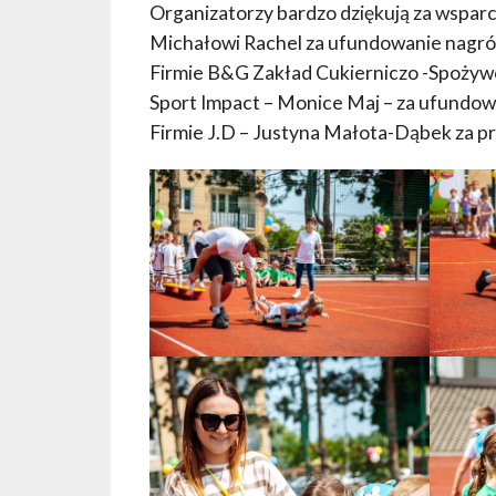
Organizatorzy bardzo dziękują za wspar
Michałowi Rachel za ufundowanie nagród 
Firmie B&G Zakład Cukierniczo -Spożywcz
Sport Impact – Monice Maj – za ufundow
Firmie J.D – Justyna Małota-Dąbek za pr