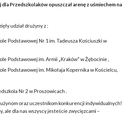
j dla Przedszkolaków opuszczał arenę z uśmiechem na
ęły udział drużyny z :
ole Podstawowej Nr 1 im. Tadeusza Kościuszki w
ole Podstawowej im. Armii „Kraków” w Żębocinie ,
ole Podstawowej im. Mikołaja Kopernika w Kościelcu,
szkola Nr 2 w Proszowicach .
rużynom oraz uczestnikom konkurencji indywidualnych!
 ale dla nas wszyscy jesteście zwycięzcami –