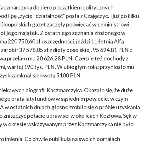
a Kaczmarczyka dopiero początkiem politycznych
 lipę „życie i działalność” posła z Czajęczyc. I już po kilku
ólnopolskich gazet zaczęły poświęcać wiceministrowi
lot jego majątek. Z ostatniego zeznania złożonego w
ma 220 750,60 zł oszczędności, jeździ 11-letnią Alfą
arobił 37 578,05 zł z diety poselskiej, 95 694,81 PLN z
wa przelało mu 20 626,28 PLN. Czerpie też dochody z
emi, wartej 190 tys. PLN. W ubiegłym roku przyniosło mu
zysk zamknął się kwotą 5100 PLN.
ciekawych biografii Kaczmarczyka. Okazało się, że duże
 jego brata latyfundiów w sąsiednim powiecie, w czym
A w ostatnich dniach głośno zrobiło się o próbie uzyskania
o zniszczyć połacie upraw soi w okolicach Kozłowa. Sęk w
nicy w okresie wskazywanym przez Kaczmarczyka nie było.
o imienia. Co chwilę publikują na swoich portalach