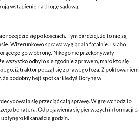
rują wstąpienie na drogę sądową.
rozejdzie się po kościach. Tym bardziej, że to nie są
asie. Wizerunkowo sprawa wyglądała fatalnie. I słabo
iorącego go w obronę. Nikogo nie przekonywały
że wszystko odbyło się zgodnie z prawem, mało kto się
go, iż traktor począł się z prawego łoża. Z politowaniem
 że podobny hejt spotkał kiedyś Borynę w
zdecydowała się przeciąć całą sprawę. W grę wchodziło
szego bohatera. Od pojawienia się pierwszych informacji o
upłynęło kilkanaście godzin.