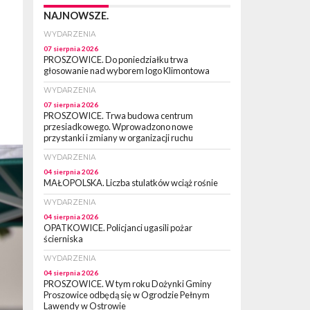
NAJNOWSZE.
WYDARZENIA
07 sierpnia 2026
PROSZOWICE. Do poniedziałku trwa
głosowanie nad wyborem logo Klimontowa
WYDARZENIA
07 sierpnia 2026
PROSZOWICE. Trwa budowa centrum
przesiadkowego. Wprowadzono nowe
przystanki i zmiany w organizacji ruchu
WYDARZENIA
04 sierpnia 2026
MAŁOPOLSKA. Liczba stulatków wciąż rośnie
WYDARZENIA
04 sierpnia 2026
OPATKOWICE. Policjanci ugasili pożar
ścierniska
WYDARZENIA
04 sierpnia 2026
PROSZOWICE. W tym roku Dożynki Gminy
Proszowice odbędą się w Ogrodzie Pełnym
Lawendy w Ostrowie