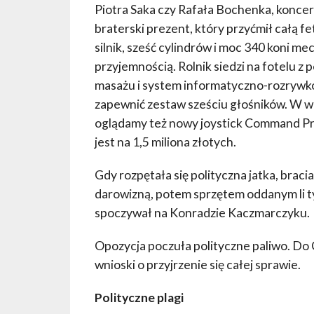
Piotra Saka czy Rafała Bochenka, koncer
braterski prezent, który przyćmił całą f
silnik, sześć cylindrów i moc 340 koni m
przyjemnością. Rolnik siedzi na fotelu z
masażu i system informatyczno-rozrywko
zapewnić zestaw sześciu głośników. W 
oglądamy też nowy joystick Command Pr
jest na 1,5 miliona złotych.
Gdy rozpętała się polityczna jatka, braci
darowizną, potem sprzętem oddanym li ty
spoczywał na Konradzie Kaczmarczyku.
Opozycja poczuła polityczne paliwo. Do
wnioski o przyjrzenie się całej sprawie.
Polityczne plagi