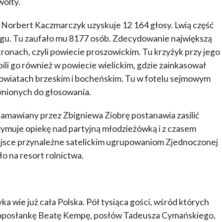
wolty.
Norbert Kaczmarczyk uzyskuje 12 164 głosy. Lwią część
ręgu. Tu zaufało mu 8177 osób. Zdecydowanie największą
tronach, czyli powiecie proszowickim. Tu krzyżyk przy jego
ili go również w powiecie wielickim, gdzie zainkasował
powiatach brzeskim i bocheńskim. Tu w fotelu sejmowym
wnionych do głosowania.
 namawiany przez Zbigniewa Ziobrę postanawia zasilić
rzymuje opiekę nad partyjną młodzieżówką i z czasem
iejsce przynależne satelickim ugrupowaniom Zjednoczonej
 na resort rolnictwa.
 wie już cała Polska. Pół tysiąca gości, wśród których
uroposłankę Beatę Kempę, posłów Tadeusza Cymańskiego,