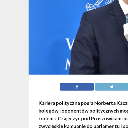
Kariera polityczna posła Norberta Kacz
kolegów i oponentów politycznych mogł
rodem z Czajęczyc pod Proszowicami piął
zwycięskie kampanie do parlamentu i p