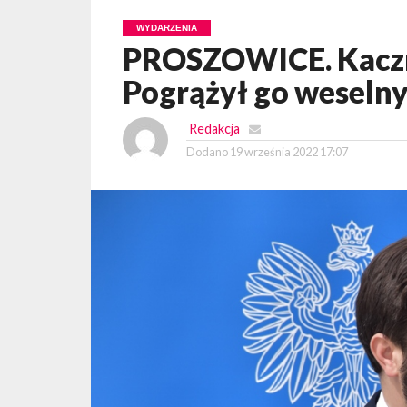
WYDARZENIA
PROSZOWICE. Kaczm
Pogrążył go weselny
Redakcja
Dodano
19 września 2022 17:07