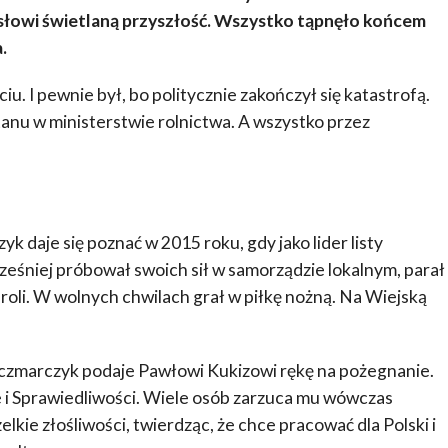
osłowi świetlaną przyszłość. Wszystko tąpnęło końcem
.
iu. I pewnie był, bo politycznie zakończył się katastrofą.
tanu w ministerstwie rolnictwa. A wszystko przez
k daje się poznać w 2015 roku, gdy jako lider listy
śniej próbował swoich sił w samorządzie lokalnym, parał
roli. W wolnych chwilach grał w piłkę nożną. Na Wiejską
czmarczyk podaje Pawłowi Kukizowi rękę na pożegnanie.
e i Sprawiedliwości. Wiele osób zarzuca mu wówczas
kie złośliwości, twierdząc, że chce pracować dla Polski i