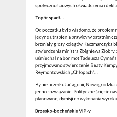
społecznościowych oświadczenia i dekla
Topór spadł…
Od początku było wiadomo, że problem nie 
jedyne utrapienia prawicy w ostatnim cz
brzmiały głosy kolegów Kaczmarczyka b
stwierdzenia ministra Zbigniewa Ziobry, 
uśmiechał na bon mot Tadeusza Cymańskie
przyjmowano stwierdzenie Beaty Kempy,
Reymontowskich „Chłopach”…
By nie przedłużać agonii, Nowogrodzka 
jedno rozwiązanie. Polityczne ścięcie na
planowanej dymisji do wykonania wyroku 
Brzesko-bocheńskie VIP-y