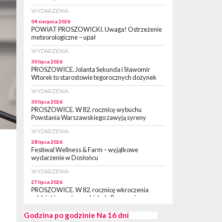
WYDARZENIA
04 sierpnia 2026
POWIAT PROSZOWICKI. Uwaga! Ostrzeżenie
meteorologiczne – upał
WYDARZENIA
30 lipca 2026
PROSZOWICE. Jolanta Sekunda i Sławomir
Wtorek to starostowie tegorocznych dożynek
WYDARZENIA
30 lipca 2026
PROSZOWICE. W 82. rocznicę wybuchu
Powstania Warszawskiego zawyją syreny
WYDARZENIA
28 lipca 2026
Festiwal Wellness & Farm – wyjątkowe
wydarzenie w Dosłońcu
WYDARZENIA
27 lipca 2026
PROSZOWICE. W 82. rocznicę wkroczenia
oddziałów partyzanckich do Proszowic,
zorganizowany został „XII Marsz
Rzeczpospolitej Partyzanckiej 1944” [ZDJĘCIA]
Godzina po godzinie
Na 16 dni