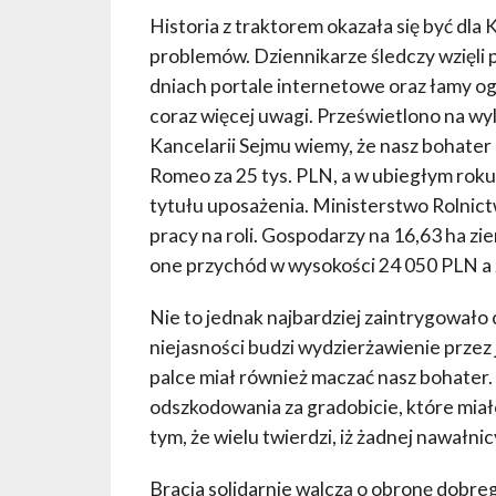
Historia z traktorem okazała się być dl
problemów. Dziennikarze śledczy wzięli pod
dniach portale internetowe oraz łamy og
coraz więcej uwagi. Prześwietlono na wy
Kancelarii Sejmu wiemy, że nasz bohater 
Romeo za 25 tys. PLN, a w ubiegłym roku z
tytułu uposażenia. Ministerstwo Rolnict
pracy na roli. Gospodarzy na 16,63 ha zi
one przychód w wysokości 24 050 PLN a 
Nie to jednak najbardziej zaintrygowało 
niejasności budzi wydzierżawienie przez
palce miał również maczać nasz bohater. 
odszkodowania za gradobicie, które miał
tym, że wielu twierdzi, iż żadnej nawał
Bracia solidarnie walczą o obronę dobreg