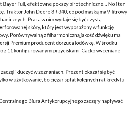
t Bayer Full, efektowne pokazy pirotechniczne… No i ten
etę. Traktor John Deere 8R 340, co pod maską ma 9-litrowy
echanicznych. Praca w nim wydaje się być czystą
 perforowanej skóry, który jest wyposażony w funkcję
wy. Porównywalną z filharmoniczną jakość dźwięku ma
wersji Premium producent dorzuca lodówkę. W środku
o z 11 konfigurowanymi przyciskami. Cacko wyceniane
a zaczęli kluczyć w zeznaniach. Prezent okazał się być
lko w użytkowanie, bo ciężar spłat kolejnych rat kredytu
 Centralnego Biura Antykorupcyjnego zaczęły napływać