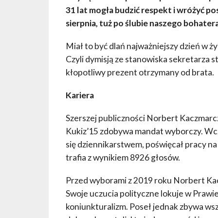
31 lat mogła budzić respekt i wróżyć p
sierpnia, tuż po ślubie naszego bohatera
Miał to być dlań najważniejszy dzień w życ
Czyli dymisją ze stanowiska sekretarza s
kłopotliwy prezent otrzymany od brata.
Kariera
Szerszej publiczności Norbert Kaczmarczy
Kukiz’15 zdobywa mandat wyborczy. Wcze
się dziennikarstwem, poświęcał pracy na 
trafia z wynikiem 8926 głosów.
Przed wyborami z 2019 roku Norbert Ka
Swoje uczucia polityczne lokuje w Prawi
koniunkturalizm. Poseł jednak zbywa wszel