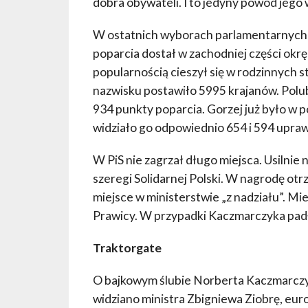
dobra obywateli. I to jedyny powód jego 
W ostatnich wyborach parlamentarnych 
poparcia dostał w zachodniej części ok
popularnością cieszył się w rodzinnych s
nazwisku postawiło 5995 krajanów. Polub
934 punkty poparcia. Gorzej już było w 
widziało go odpowiednio 654 i 594 upra
W PiS nie zagrzał długo miejsca. Usilnie
szeregi Solidarnej Polski. W nagrodę ot
miejsce w ministerstwie „z nadziału”. M
Prawicy. W przypadki Kaczmarczyka padło
Traktorgate
O bajkowym ślubie Norberta Kaczmarczyka
widziano ministra Zbigniewa Ziobrę, e