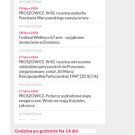
WYDARZENIA
30 lipca 2026
PROSZOWICE. W 82. rocznicę wybuchu
Powstania Warszawskiego zawyją syreny
WYDARZENIA
28 lipca 2026
Festiwal Wellness & Farm – wyjątkowe
wydarzenie w Dosłońcu
WYDARZENIA
27 lipca 2026
PROSZOWICE. W 82. rocznicę wkroczenia
oddziałów partyzanckich do Proszowic,
zorganizowany został „XII Marsz
Rzeczpospolitej Partyzanckiej 1944” [ZDJĘCIA]
WYDARZENIA
27 lipca 2026
PROSZOWICE. Po burzy uszkodzone słupy
enegeryczne. Wody nie mają: Kościelec,
Lekszyce
WYDARZENIA
24 lipca 2026
POWIAT PROSZOWCKI. Proszowice znalazły
się w gronie 27 miast, które zyskają dostęp do
Godzina po godzinie
Na 16 dni
sieci kolejowej