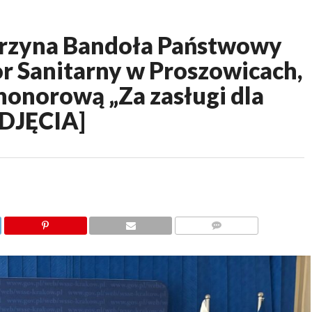
zyna Bandoła Państwowy
r Sanitarny w Proszowicach,
onorową „Za zasługi dla
ZDJĘCIA]
KOMENTARZY