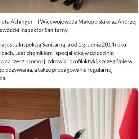
bieta Achinger – I Wicewojewoda Małopolski oraz Andrzej
wódzki Inspektor Sanitarny.
jest z Inspekcją Sanitarną, a od 1 grudnia 2014 roku
ach. Jest chemikiem i specjalistką w dziedzinie
ła na rzecz promocji zdrowia i profilaktyki, szczególnie w
o odżywiania, a także propagowania regularnej
ia.