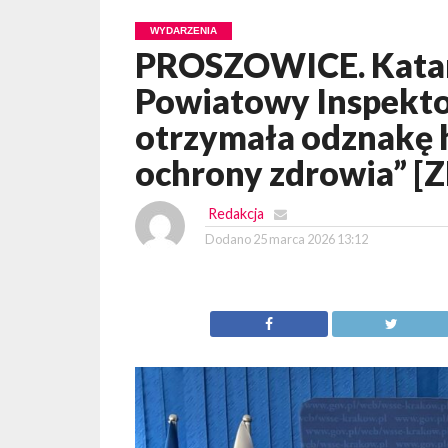
WYDARZENIA
PROSZOWICE. Katar
Powiatowy Inspekto
otrzymała odznakę h
ochrony zdrowia” [
Redakcja
Dodano
25 marca 2026 13:12