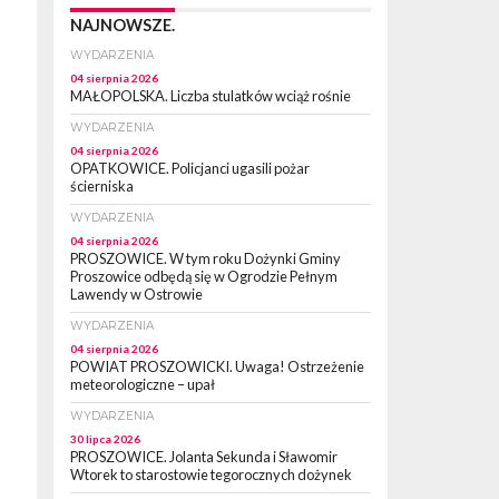
NAJNOWSZE.
WYDARZENIA
04 sierpnia 2026
MAŁOPOLSKA. Liczba stulatków wciąż rośnie
WYDARZENIA
04 sierpnia 2026
OPATKOWICE. Policjanci ugasili pożar
ścierniska
WYDARZENIA
04 sierpnia 2026
PROSZOWICE. W tym roku Dożynki Gminy
Proszowice odbędą się w Ogrodzie Pełnym
Lawendy w Ostrowie
WYDARZENIA
04 sierpnia 2026
POWIAT PROSZOWICKI. Uwaga! Ostrzeżenie
meteorologiczne – upał
WYDARZENIA
30 lipca 2026
PROSZOWICE. Jolanta Sekunda i Sławomir
Wtorek to starostowie tegorocznych dożynek