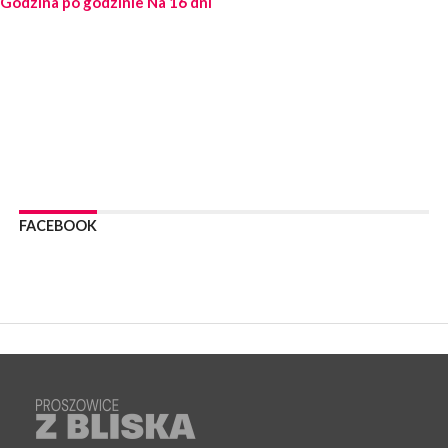
Godzina po godzinie
Na 16 dni
PROSZOWICE. Po burzy uszkodzone słupy enegeryczne.
Wody nie mają: Kościelec, Lekszyce
WYDARZENIA
24 lipca 2026
POWIAT PROSZOWCKI. Proszowice znalazły się w gronie 27
miast, które zyskają dostęp do sieci kolejowej
WYDARZENIA
23 lipca 2026
POWIAT PROSZOWICE. Obchody Święta Policji w
Proszowicach [ZDJĘCIA]
FACEBOOK
WYDARZENIA
21 lipca 2026
MAŁOPOLSKA. ZUS wypłacił 13,4 mln zł w ramach świadczenia
300+
WYDARZENIA
21 lipca 2026
POWIAT PROSZOWICKI. Na dziś zaplanowano „ALARM-2026”
– ogólnopolskie ćwiczenia ostrzegania i alarmowania
WYDARZENIA
21 lipca 2026
PROSZOWICE. Dzień Otwarty z okazji 10-lecia Wodociągów