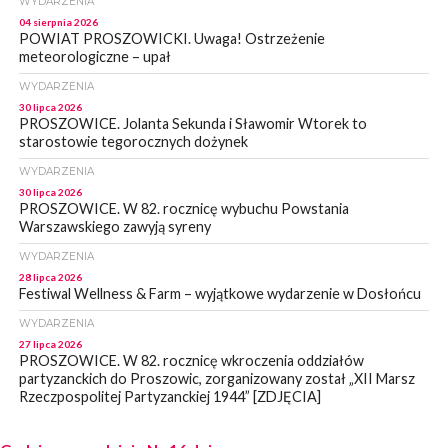
WYDARZENIA
04 sierpnia 2026
POWIAT PROSZOWICKI. Uwaga! Ostrzeżenie
meteorologiczne – upał
WYDARZENIA
30 lipca 2026
PROSZOWICE. Jolanta Sekunda i Sławomir Wtorek to
starostowie tegorocznych dożynek
WYDARZENIA
30 lipca 2026
PROSZOWICE. W 82. rocznicę wybuchu Powstania
Warszawskiego zawyją syreny
WYDARZENIA
28 lipca 2026
Festiwal Wellness & Farm – wyjątkowe wydarzenie w Dosłońcu
WYDARZENIA
27 lipca 2026
PROSZOWICE. W 82. rocznicę wkroczenia oddziałów
partyzanckich do Proszowic, zorganizowany został „XII Marsz
Rzeczpospolitej Partyzanckiej 1944” [ZDJĘCIA]
WYDARZENIA
27 lipca 2026