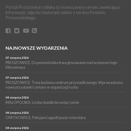
Proszowickich [ZDJĘCIA]
Portal Proszowice z bliska to nowoczesny serwis zawierający
WYDARZENIA
informacje, zdjęcia i materiały wideo z terenu Powiatu
Proszowickiego
17 lipca 2026
GMINA PROSZOWICE. W Klimontowie trwają wyjątkowe,
bezpłatne warsztaty realizowane w ramach unijnego projektu
[ZDJĘCIA]
WYDARZENIA
NAJNOWSZE WYDARZENIA
16 lipca 2026
POWIAT PROSZOWICKI. KRUS bliżej rolników. Mieszkańcy
Pałecznicy będą obsługiwani w Proszowicach
07 sierpnia 2026
PROSZOWICE. Do poniedziałku trwa głosowanie nad wyborem logo
WYDARZENIA
Klimontowa
15 lipca 2026
PROSZOWICE. W parku Warsztaty Edukacyjno-Przyrodnicze
07 sierpnia 2026
PROSZOWICE. Trwa budowa centrum przesiadkowego. Wprowadzono
NOC CIEM
nowe przystanki i zmiany w organizacji ruchu
WYDARZENIA
04 sierpnia 2026
15 lipca 2026
PROSZOWICE. Już za tydzień kolejne zajęcia z cyklu „Wakacyjne
MAŁOPOLSKA. Liczba stulatków wciąż rośnie
Czwartki w Bibliotece”
04 sierpnia 2026
OPATKOWICE. Policjanci ugasili pożar ścierniska
04 sierpnia 2026