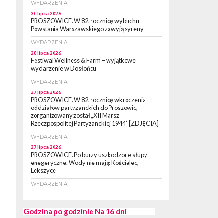
WYDARZENIA
30 lipca 2026
PROSZOWICE. W 82. rocznicę wybuchu
Powstania Warszawskiego zawyją syreny
WYDARZENIA
28 lipca 2026
Festiwal Wellness & Farm – wyjątkowe
wydarzenie w Dosłońcu
WYDARZENIA
27 lipca 2026
PROSZOWICE. W 82. rocznicę wkroczenia
oddziałów partyzanckich do Proszowic,
zorganizowany został „XII Marsz
Rzeczpospolitej Partyzanckiej 1944” [ZDJĘCIA]
WYDARZENIA
27 lipca 2026
PROSZOWICE. Po burzy uszkodzone słupy
enegeryczne. Wody nie mają: Kościelec,
Lekszyce
WYDARZENIA
24 lipca 2026
POWIAT PROSZOWCKI. Proszowice znalazły
się w gronie 27 miast, które zyskają dostęp do
Godzina po godzinie
Na 16 dni
sieci kolejowej