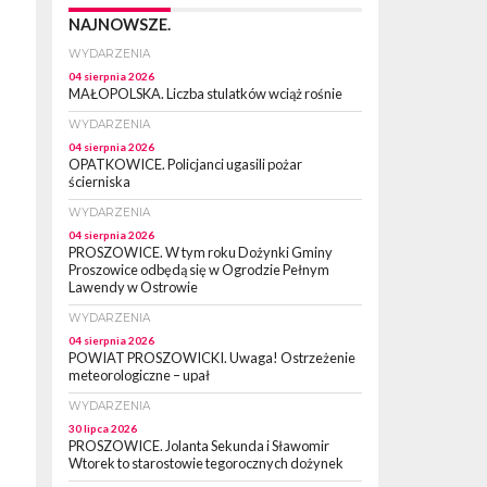
NAJNOWSZE.
WYDARZENIA
04 sierpnia 2026
MAŁOPOLSKA. Liczba stulatków wciąż rośnie
WYDARZENIA
04 sierpnia 2026
OPATKOWICE. Policjanci ugasili pożar
ścierniska
WYDARZENIA
04 sierpnia 2026
PROSZOWICE. W tym roku Dożynki Gminy
Proszowice odbędą się w Ogrodzie Pełnym
Lawendy w Ostrowie
WYDARZENIA
04 sierpnia 2026
POWIAT PROSZOWICKI. Uwaga! Ostrzeżenie
meteorologiczne – upał
WYDARZENIA
30 lipca 2026
PROSZOWICE. Jolanta Sekunda i Sławomir
Wtorek to starostowie tegorocznych dożynek