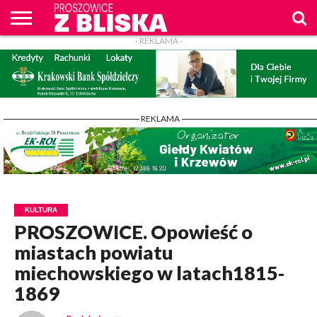
- REKLAMA -
O
NAS
WIADOMOŚCI
ZAPYTAM
CENNIK
KONTAKT
WPROST
REKLAM
PROSZOWICE
Z BLISKA
- REKLAMA -
KULTURA
PROSZOWICE. Opowieść o
miastach powiatu
miechowskiego w latach1815-
1869