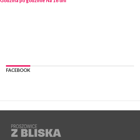
Godzina po godzinie
Na 16 dni
POWIAT PROSZOWICE. Obchody Święta Policji w
Proszowicach [ZDJĘCIA]
WYDARZENIA
21 lipca 2026
MAŁOPOLSKA. ZUS wypłacił 13,4 mln zł w ramach świadczenia
300+
WYDARZENIA
21 lipca 2026
POWIAT PROSZOWICKI. Na dziś zaplanowano „ALARM-2026”
– ogólnopolskie ćwiczenia ostrzegania i alarmowania
FACEBOOK
WYDARZENIA
21 lipca 2026
PROSZOWICE. Dzień Otwarty z okazji 10-lecia Wodociągów
Proszowickich [ZDJĘCIA]
WYDARZENIA
17 lipca 2026
GMINA PROSZOWICE. W Klimontowie trwają wyjątkowe,
bezpłatne warsztaty realizowane w ramach unijnego projektu
[ZDJĘCIA]
WYDARZENIA
16 lipca 2026