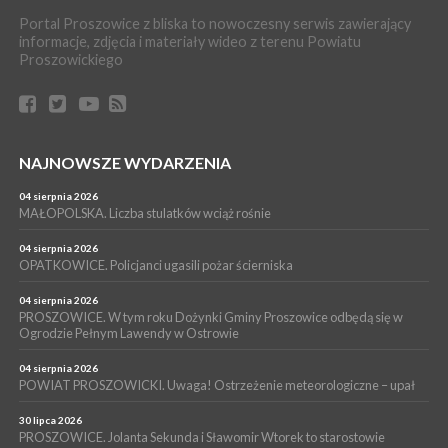
POWIAT PROSZOWICKI. KRUS bliżej rolników. Mieszkańcy
Portal Proszowice z bliska to nowoczesny serwis zawierający
Pałecznicy będą obsługiwani w Proszowicach
informacje, zdjęcia i materiały wideo z terenu Powiatu
WYDARZENIA
Proszowickiego
15 lipca 2026
PROSZOWICE. W parku Warsztaty Edukacyjno-Przyrodnicze
NOC CIEM
WYDARZENIA
NAJNOWSZE WYDARZENIA
15 lipca 2026
PROSZOWICE. Już za tydzień kolejne zajęcia z cyklu „Wakacyjne
Czwartki w Bibliotece”
04 sierpnia 2026
MAŁOPOLSKA. Liczba stulatków wciąż rośnie
WYDARZENIA
14 lipca 2026
04 sierpnia 2026
PROSZOWICE. 26 lipca odbędzie się XII Marsz Rzeczpospolitej
OPATKOWICE. Policjanci ugasili pożar ścierniska
Partyzanckiej 1944
04 sierpnia 2026
WYDARZENIA
PROSZOWICE. W tym roku Dożynki Gminy Proszowice odbędą się w
Ogrodzie Pełnym Lawendy w Ostrowie
13 lipca 2026
POWIAT PROSZOWICE. Nowa Pracownia Densytometrii w
Szpitalu im. Ojca Rafała z Proszowic już działa
04 sierpnia 2026
POWIAT PROSZOWICKI. Uwaga! Ostrzeżenie meteorologiczne – upał
30 lipca 2026
PROSZOWICE. Jolanta Sekunda i Sławomir Wtorek to starostowie