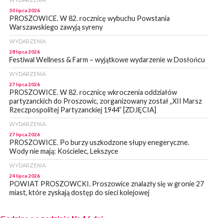
WYDARZENIA
30 lipca 2026
PROSZOWICE. W 82. rocznicę wybuchu Powstania
Warszawskiego zawyją syreny
WYDARZENIA
28 lipca 2026
Festiwal Wellness & Farm – wyjątkowe wydarzenie w Dosłońcu
WYDARZENIA
27 lipca 2026
PROSZOWICE. W 82. rocznicę wkroczenia oddziałów
partyzanckich do Proszowic, zorganizowany został „XII Marsz
Rzeczpospolitej Partyzanckiej 1944” [ZDJĘCIA]
WYDARZENIA
27 lipca 2026
PROSZOWICE. Po burzy uszkodzone słupy enegeryczne.
Wody nie mają: Kościelec, Lekszyce
WYDARZENIA
24 lipca 2026
POWIAT PROSZOWCKI. Proszowice znalazły się w gronie 27
miast, które zyskają dostęp do sieci kolejowej
WYDARZENIA
23 lipca 2026