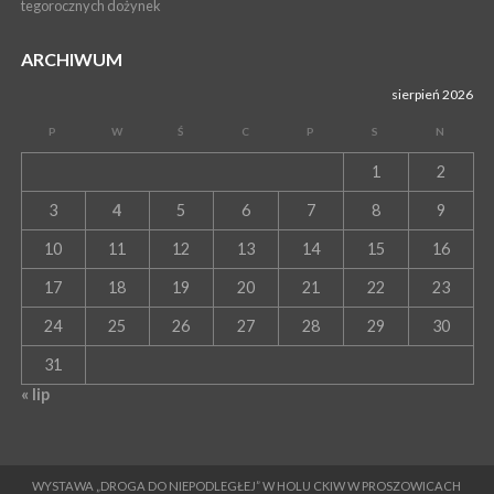
tegorocznych dożynek
ARCHIWUM
sierpień 2026
P
W
Ś
C
P
S
N
1
2
3
4
5
6
7
8
9
10
11
12
13
14
15
16
17
18
19
20
21
22
23
24
25
26
27
28
29
30
31
« lip
WYSTAWA „DROGA DO NIEPODLEGŁEJ” W HOLU CKIW W PROSZOWICACH