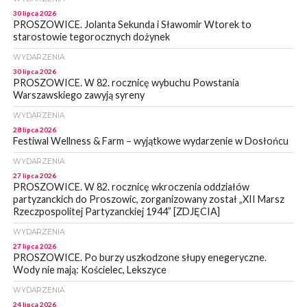
30 lipca 2026
PROSZOWICE. Jolanta Sekunda i Sławomir Wtorek to
starostowie tegorocznych dożynek
WYDARZENIA
30 lipca 2026
PROSZOWICE. W 82. rocznicę wybuchu Powstania
Warszawskiego zawyją syreny
WYDARZENIA
28 lipca 2026
Festiwal Wellness & Farm – wyjątkowe wydarzenie w Dosłońcu
WYDARZENIA
27 lipca 2026
PROSZOWICE. W 82. rocznicę wkroczenia oddziałów
partyzanckich do Proszowic, zorganizowany został „XII Marsz
Rzeczpospolitej Partyzanckiej 1944” [ZDJĘCIA]
WYDARZENIA
27 lipca 2026
PROSZOWICE. Po burzy uszkodzone słupy enegeryczne.
Wody nie mają: Kościelec, Lekszyce
WYDARZENIA
24 lipca 2026