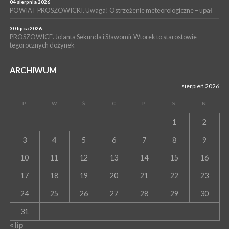
Szpitalu im. Ojca Rafała z Proszowic już działa
04 sierpnia 2026
POWIAT PROSZOWICKI. Uwaga! Ostrzeżenie meteorologiczne – upał
30 lipca 2026
PROSZOWICE. Jolanta Sekunda i Sławomir Wtorek to starostowie
tegorocznych dożynek
ARCHIWUM
sierpień 2026
P
W
Ś
C
P
S
N
1
2
3
4
5
6
7
8
9
10
11
12
13
14
15
16
17
18
19
20
21
22
23
24
25
26
27
28
29
30
31
« lip