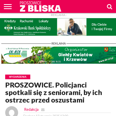
- REKLAMA -
O
NAS
WIADOMOŚCI
ZAPYTAM
CENNIK
KONTAKT
WPROST
REKLAM
PROSZOWICE
Z BLISKA
- REKLAMA -
WYDARZENIA
PROSZOWICE. Policjanci
spotkali się z seniorami, by ich
ostrzec przed oszustami
Redakcja