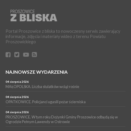
bezpłatne warsztaty realizowane w ramach unijnego projektu
[ZDJĘCIA]
WYDARZENIA
16 lipca 2026
POWIAT PROSZOWICKI. KRUS bliżej rolników. Mieszkańcy
Portal Proszowice z bliska to nowoczesny serwis zawierający
Pałecznicy będą obsługiwani w Proszowicach
informacje, zdjęcia i materiały wideo z terenu Powiatu
WYDARZENIA
Proszowickiego
15 lipca 2026
PROSZOWICE. W parku Warsztaty Edukacyjno-Przyrodnicze
NOC CIEM
WYDARZENIA
NAJNOWSZE WYDARZENIA
15 lipca 2026
PROSZOWICE. Już za tydzień kolejne zajęcia z cyklu „Wakacyjne
Czwartki w Bibliotece”
04 sierpnia 2026
MAŁOPOLSKA. Liczba stulatków wciąż rośnie
WYDARZENIA
14 lipca 2026
04 sierpnia 2026
PROSZOWICE. 26 lipca odbędzie się XII Marsz Rzeczpospolitej
OPATKOWICE. Policjanci ugasili pożar ścierniska
Partyzanckiej 1944
04 sierpnia 2026
WYDARZENIA
PROSZOWICE. W tym roku Dożynki Gminy Proszowice odbędą się w
Ogrodzie Pełnym Lawendy w Ostrowie
13 lipca 2026
POWIAT PROSZOWICE. Nowa Pracownia Densytometrii w