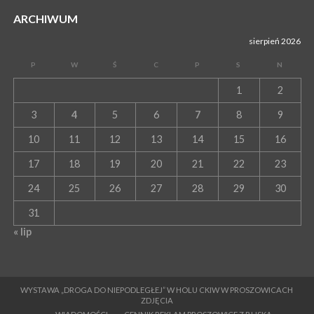
ARCHIWUM
sierpień 2026
P
W
Ś
C
P
S
N
1
2
3
4
5
6
7
8
9
10
11
12
13
14
15
16
17
18
19
20
21
22
23
24
25
26
27
28
29
30
31
« lip
WYSTAWA „DROGA DO NIEPODLEGŁEJ” W HOLU CKIW W PROSZOWICACH
ZDJĘCIA