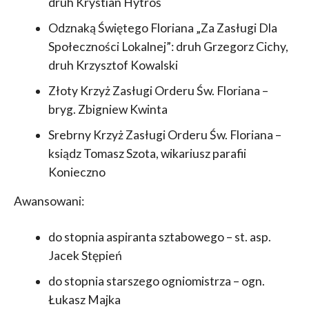
druh Krystian Hytroś
Odznaką Świętego Floriana „Za Zasługi Dla
Społeczności Lokalnej”: druh Grzegorz Cichy,
druh Krzysztof Kowalski
Złoty Krzyż Zasługi Orderu Św. Floriana –
bryg. Zbigniew Kwinta
Srebrny Krzyż Zasługi Orderu Św. Floriana –
ksiądz Tomasz Szota, wikariusz parafii
Konieczno
Awansowani:
do stopnia aspiranta sztabowego – st. asp.
Jacek Stępień
do stopnia starszego ogniomistrza – ogn.
Łukasz Majka