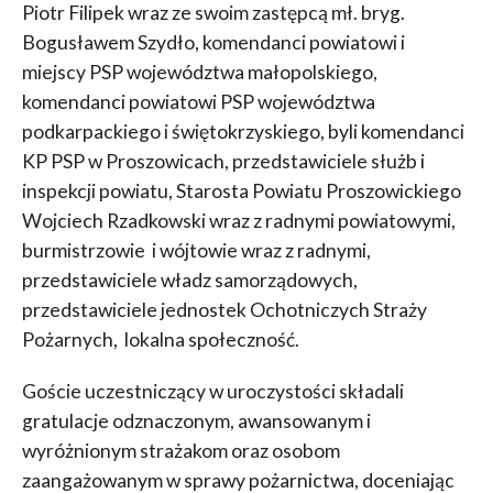
Piotr Filipek wraz ze swoim zastępcą mł. bryg.
Bogusławem Szydło, komendanci powiatowi i
miejscy PSP województwa małopolskiego,
komendanci powiatowi PSP województwa
podkarpackiego i świętokrzyskiego, byli komendanci
KP PSP w Proszowicach, przedstawiciele służb i
inspekcji powiatu, Starosta Powiatu Proszowickiego
Wojciech Rzadkowski wraz z radnymi powiatowymi,
burmistrzowie i wójtowie wraz z radnymi,
przedstawiciele władz samorządowych,
przedstawiciele jednostek Ochotniczych Straży
Pożarnych, lokalna społeczność.
Goście uczestniczący w uroczystości składali
gratulacje odznaczonym, awansowanym i
wyróżnionym strażakom oraz osobom
zaangażowanym w sprawy pożarnictwa, doceniając