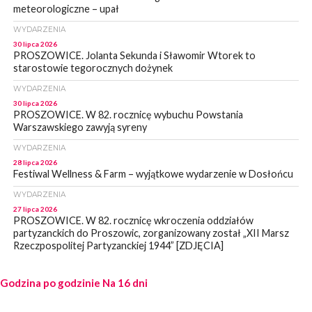
meteorologiczne – upał
WYDARZENIA
30 lipca 2026
PROSZOWICE. Jolanta Sekunda i Sławomir Wtorek to
starostowie tegorocznych dożynek
WYDARZENIA
30 lipca 2026
PROSZOWICE. W 82. rocznicę wybuchu Powstania
Warszawskiego zawyją syreny
WYDARZENIA
28 lipca 2026
Festiwal Wellness & Farm – wyjątkowe wydarzenie w Dosłońcu
WYDARZENIA
27 lipca 2026
PROSZOWICE. W 82. rocznicę wkroczenia oddziałów
partyzanckich do Proszowic, zorganizowany został „XII Marsz
Rzeczpospolitej Partyzanckiej 1944” [ZDJĘCIA]
WYDARZENIA
Godzina po godzinie
27 lipca 2026
Na 16 dni
PROSZOWICE. Po burzy uszkodzone słupy enegeryczne.
Wody nie mają: Kościelec, Lekszyce