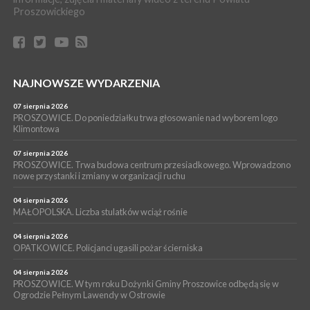
Proszowickiego
17 lipca 2026
GMINA PROSZOWICE. W Klimontowie trwają wyjątkowe,
bezpłatne warsztaty realizowane w ramach unijnego projektu
[ZDJĘCIA]
WYDARZENIA
NAJNOWSZE WYDARZENIA
16 lipca 2026
POWIAT PROSZOWICKI. KRUS bliżej rolników. Mieszkańcy
Pałecznicy będą obsługiwani w Proszowicach
07 sierpnia 2026
PROSZOWICE. Do poniedziałku trwa głosowanie nad wyborem logo
WYDARZENIA
Klimontowa
15 lipca 2026
PROSZOWICE. W parku Warsztaty Edukacyjno-Przyrodnicze
07 sierpnia 2026
PROSZOWICE. Trwa budowa centrum przesiadkowego. Wprowadzono
NOC CIEM
nowe przystanki i zmiany w organizacji ruchu
WYDARZENIA
04 sierpnia 2026
15 lipca 2026
PROSZOWICE. Już za tydzień kolejne zajęcia z cyklu „Wakacyjne
MAŁOPOLSKA. Liczba stulatków wciąż rośnie
Czwartki w Bibliotece”
04 sierpnia 2026
OPATKOWICE. Policjanci ugasili pożar ścierniska
04 sierpnia 2026
PROSZOWICE. W tym roku Dożynki Gminy Proszowice odbędą się w
Ogrodzie Pełnym Lawendy w Ostrowie