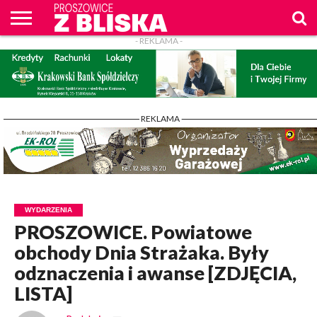
- REKLAMA -
O
NAS
WIADOMOŚCI
ZAPYTAM
CENNIK
KONTAKT
WPROST
REKLAM
PROSZOWICE
Z BLISKA
- REKLAMA -
WYDARZENIA
PROSZOWICE. Powiatowe
obchody Dnia Strażaka. Były
odznaczenia i awanse [ZDJĘCIA,
LISTA]