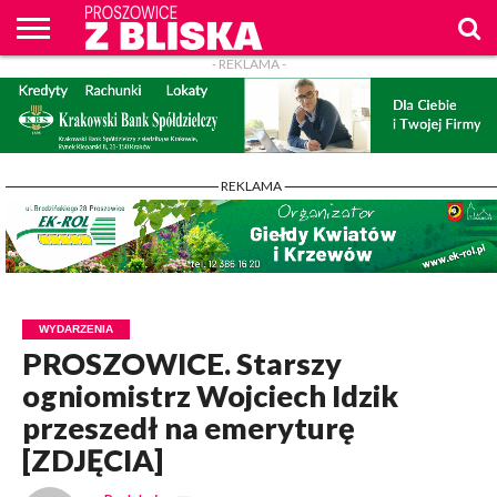
- REKLAMA -
O
NAS
WIADOMOŚCI
ZAPYTAM
CENNIK
KONTAKT
WPROST
REKLAM
PROSZOWICE
Z BLISKA
- REKLAMA -
WYDARZENIA
PROSZOWICE. Starszy
ogniomistrz Wojciech Idzik
przeszedł na emeryturę
[ZDJĘCIA]