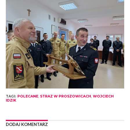
TAGI:
POLECANE
,
STRAZ W PROSZOWICACH
,
WOJCIECH
IDZIK
DODAJ KOMENTARZ