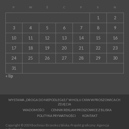
P
W
Ś
C
P
S
N
1
2
3
4
5
6
7
8
9
10
11
12
13
14
15
16
17
18
19
20
21
22
23
24
25
26
27
28
29
30
31
« lip
WYSTAWA „DROGA DO NIEPODLEGŁEJ” W HOLU CKIW W PROSZOWICACH
ZDJĘCIA
WIADOMOŚCI
CENNIK REKLAM PROSZOWICE Z BLISKA
POLITYKA PRYWATNOŚCI
KONTAKT
Copyright © 2019 Bochnia i Brzesko z bliska. Projekt graficzny: Agencja