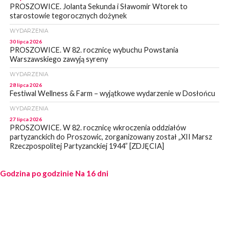
PROSZOWICE. Jolanta Sekunda i Sławomir Wtorek to
starostowie tegorocznych dożynek
WYDARZENIA
30 lipca 2026
PROSZOWICE. W 82. rocznicę wybuchu Powstania
Warszawskiego zawyją syreny
WYDARZENIA
28 lipca 2026
Festiwal Wellness & Farm – wyjątkowe wydarzenie w Dosłońcu
WYDARZENIA
27 lipca 2026
PROSZOWICE. W 82. rocznicę wkroczenia oddziałów
partyzanckich do Proszowic, zorganizowany został „XII Marsz
Rzeczpospolitej Partyzanckiej 1944” [ZDJĘCIA]
WYDARZENIA
Godzina po godzinie
27 lipca 2026
Na 16 dni
PROSZOWICE. Po burzy uszkodzone słupy enegeryczne.
Wody nie mają: Kościelec, Lekszyce
WYDARZENIA
24 lipca 2026
POWIAT PROSZOWCKI. Proszowice znalazły się w gronie 27