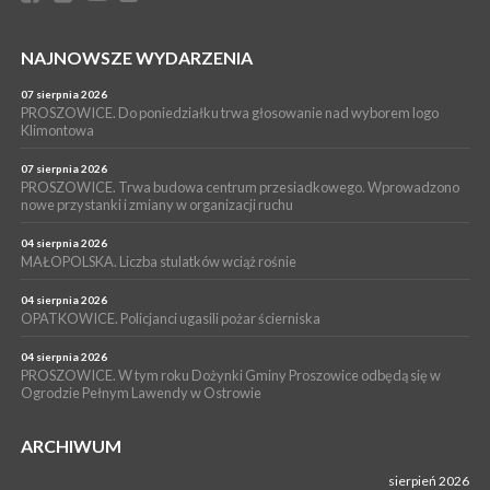
[ZDJĘCIA]
WYDARZENIA
NAJNOWSZE WYDARZENIA
16 lipca 2026
POWIAT PROSZOWICKI. KRUS bliżej rolników. Mieszkańcy
Pałecznicy będą obsługiwani w Proszowicach
07 sierpnia 2026
PROSZOWICE. Do poniedziałku trwa głosowanie nad wyborem logo
WYDARZENIA
Klimontowa
15 lipca 2026
PROSZOWICE. W parku Warsztaty Edukacyjno-Przyrodnicze
07 sierpnia 2026
PROSZOWICE. Trwa budowa centrum przesiadkowego. Wprowadzono
NOC CIEM
nowe przystanki i zmiany w organizacji ruchu
WYDARZENIA
04 sierpnia 2026
15 lipca 2026
PROSZOWICE. Już za tydzień kolejne zajęcia z cyklu „Wakacyjne
MAŁOPOLSKA. Liczba stulatków wciąż rośnie
Czwartki w Bibliotece”
04 sierpnia 2026
OPATKOWICE. Policjanci ugasili pożar ścierniska
04 sierpnia 2026
PROSZOWICE. W tym roku Dożynki Gminy Proszowice odbędą się w
Ogrodzie Pełnym Lawendy w Ostrowie
ARCHIWUM
sierpień 2026