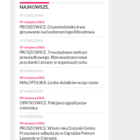
NAJNOWSZE.
WYDARZENIA
07 sierpnia 2026
PROSZOWICE. Do poniedziałku trwa
głosowanie nad wyborem logo Klimontowa
WYDARZENIA
07 sierpnia 2026
PROSZOWICE. Trwa budowa centrum
przesiadkowego. Wprowadzono nowe
przystanki i zmiany w organizacji ruchu
WYDARZENIA
04 sierpnia 2026
MAŁOPOLSKA. Liczba stulatków wciąż rośnie
WYDARZENIA
04 sierpnia 2026
OPATKOWICE. Policjanci ugasili pożar
ścierniska
WYDARZENIA
04 sierpnia 2026
PROSZOWICE. W tym roku Dożynki Gminy
Proszowice odbędą się w Ogrodzie Pełnym
Lawendy w Ostrowie