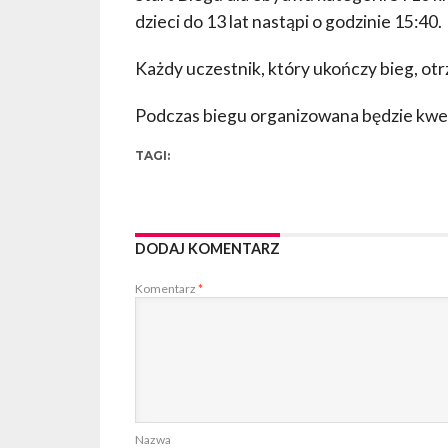
dzieci do 13 lat nastąpi o godzinie 15:40.
Każdy uczestnik, który ukończy bieg, ot
Podczas biegu organizowana będzie kwe
TAGI:
DODAJ KOMENTARZ
Komentarz
*
Nazwa