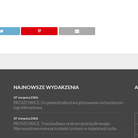
NAJNOWSZE WYDARZENIA
07 sierpnia 2026
PROSZOWICE. Do poniedziałku trwa głosowanie nad wyborem
logo Klimontowa
07 sierpnia 2026
PROSZOWICE. Trwa budowa centrum przesiadkowego.
Wprowadzono nowe przystanki i zmiany w organizacji ruchu