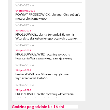
WYDARZENIA
04 sierpnia 2026
POWIAT PROSZOWICKI. Uwaga! Ostrzeżenie
meteorologiczne – upał
WYDARZENIA
30 lipca 2026
PROSZOWICE. Jolanta Sekunda i Sławomir
Wtorek to starostowie tegorocznych dożynek
WYDARZENIA
30 lipca 2026
PROSZOWICE. W 82. rocznicę wybuchu
Powstania Warszawskiego zawyją syreny
WYDARZENIA
28 lipca 2026
Festiwal Wellness & Farm – wyjątkowe
wydarzenie w Dosłońcu
WYDARZENIA
27 lipca 2026
PROSZOWICE. W 82. rocznicę wkroczenia
oddziałów partyzanckich do Proszowic,
zorganizowany został „XII Marsz
Rzeczpospolitej Partyzanckiej 1944” [ZDJĘCIA]
Godzina po godzinie
Na 16 dni