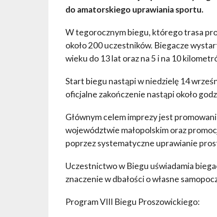
do amatorskiego uprawiania sportu.
W tegorocznym biegu, którego trasa prow
około 200 uczestników. Biegacze wystart
wieku do 13 lat oraz na 5 i na 10 kilometr
Start biegu nastąpi w niedzielę 14 wrześn
oficjalne zakończenie nastąpi około godz
Głównym celem imprezy jest promowanie
województwie małopolskim oraz promocję
poprzez systematyczne uprawianie pros
Uczestnictwo w Biegu uświadamia biega
znaczenie w dbałości o własne samopocz
Program VIII Biegu Proszowickiego: