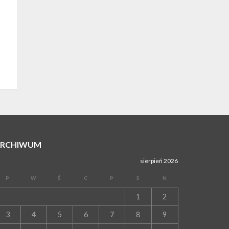
ARCHIWUM
sierpień 2026
P
W
Ś
C
P
S
N
1
2
3
4
5
6
7
8
9