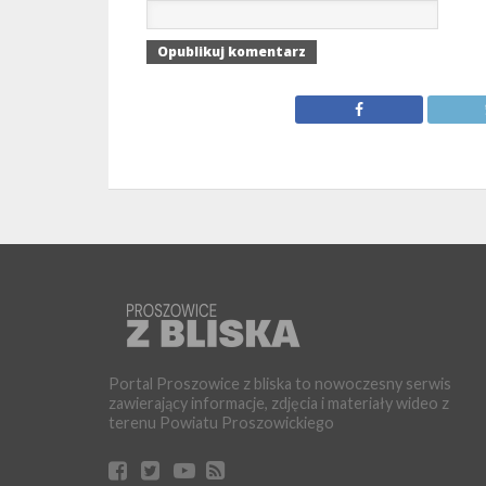
Portal Proszowice z bliska to nowoczesny serwis
zawierający informacje, zdjęcia i materiały wideo z
terenu Powiatu Proszowickiego