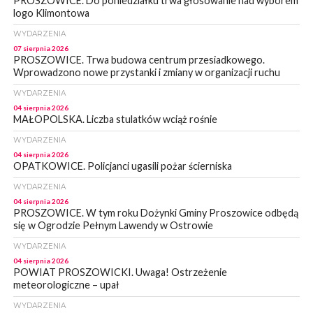
PROSZOWICE. Do poniedziałku trwa głosowanie nad wyborem
logo Klimontowa
WYDARZENIA
07 sierpnia 2026
PROSZOWICE. Trwa budowa centrum przesiadkowego.
Wprowadzono nowe przystanki i zmiany w organizacji ruchu
WYDARZENIA
04 sierpnia 2026
MAŁOPOLSKA. Liczba stulatków wciąż rośnie
WYDARZENIA
04 sierpnia 2026
OPATKOWICE. Policjanci ugasili pożar ścierniska
WYDARZENIA
04 sierpnia 2026
PROSZOWICE. W tym roku Dożynki Gminy Proszowice odbędą
się w Ogrodzie Pełnym Lawendy w Ostrowie
WYDARZENIA
04 sierpnia 2026
POWIAT PROSZOWICKI. Uwaga! Ostrzeżenie
meteorologiczne – upał
WYDARZENIA