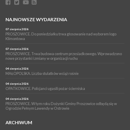
[ZDJĘCIA]
WYDARZENIA
NAJNOWSZE WYDARZENIA
16 lipca 2026
POWIAT PROSZOWICKI. KRUS bliżej rolników. Mieszkańcy
Pałecznicy będą obsługiwani w Proszowicach
07 sierpnia 2026
PROSZOWICE. Do poniedziałku trwa głosowanie nad wyborem logo
WYDARZENIA
Klimontowa
15 lipca 2026
PROSZOWICE. W parku Warsztaty Edukacyjno-Przyrodnicze
07 sierpnia 2026
PROSZOWICE. Trwa budowa centrum przesiadkowego. Wprowadzono
NOC CIEM
nowe przystanki i zmiany w organizacji ruchu
WYDARZENIA
04 sierpnia 2026
15 lipca 2026
PROSZOWICE. Już za tydzień kolejne zajęcia z cyklu „Wakacyjne
MAŁOPOLSKA. Liczba stulatków wciąż rośnie
Czwartki w Bibliotece”
04 sierpnia 2026
OPATKOWICE. Policjanci ugasili pożar ścierniska
04 sierpnia 2026
PROSZOWICE. W tym roku Dożynki Gminy Proszowice odbędą się w
Ogrodzie Pełnym Lawendy w Ostrowie
ARCHIWUM