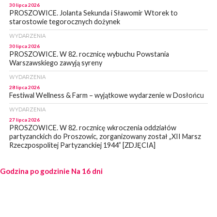
30 lipca 2026
PROSZOWICE. Jolanta Sekunda i Sławomir Wtorek to
starostowie tegorocznych dożynek
WYDARZENIA
30 lipca 2026
PROSZOWICE. W 82. rocznicę wybuchu Powstania
Warszawskiego zawyją syreny
WYDARZENIA
28 lipca 2026
Festiwal Wellness & Farm – wyjątkowe wydarzenie w Dosłońcu
WYDARZENIA
27 lipca 2026
PROSZOWICE. W 82. rocznicę wkroczenia oddziałów
partyzanckich do Proszowic, zorganizowany został „XII Marsz
Rzeczpospolitej Partyzanckiej 1944” [ZDJĘCIA]
WYDARZENIA
Godzina po godzinie
27 lipca 2026
Na 16 dni
PROSZOWICE. Po burzy uszkodzone słupy enegeryczne.
Wody nie mają: Kościelec, Lekszyce
WYDARZENIA
24 lipca 2026