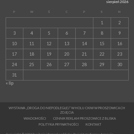
sierpień 2026
P
W
Ś
C
P
S
N
1
2
3
4
5
6
7
8
9
10
11
12
13
14
15
16
17
18
19
20
21
22
23
24
25
26
27
28
29
30
31
« lip
WYSTAWA „DROGA DO NIEPODLEGŁEJ” W HOLU CKIW W PROSZOWICACH
ZDJĘCIA
WIADOMOŚCI
CENNIK REKLAM PROSZOWICE Z BLISKA
POLITYKA PRYWATNOŚCI
KONTAKT