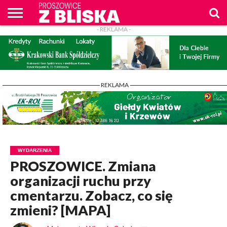
- REKLAMA -
O
NAS
WIADOMOŚCI
ZAPYTAM
CENNIK
KONTAKT
WPROST
REKLAM
PROSZOWICE
Z BLISKA
- REKLAMA -
WYDARZENIA
PROSZOWICE. Zmiana
organizacji ruchu przy
cmentarzu. Zobacz, co się
zmieni? [MAPA]