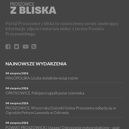
[ZDJĘCIA]
WYDARZENIA
16 lipca 2026
POWIAT PROSZOWICKI. KRUS bliżej rolników. Mieszkańcy
Portal Proszowice z bliska to nowoczesny serwis zawierający
Pałecznicy będą obsługiwani w Proszowicach
informacje, zdjęcia i materiały wideo z terenu Powiatu
WYDARZENIA
Proszowickiego
15 lipca 2026
PROSZOWICE. W parku Warsztaty Edukacyjno-Przyrodnicze
NOC CIEM
WYDARZENIA
NAJNOWSZE WYDARZENIA
15 lipca 2026
PROSZOWICE. Już za tydzień kolejne zajęcia z cyklu „Wakacyjne
Czwartki w Bibliotece”
04 sierpnia 2026
MAŁOPOLSKA. Liczba stulatków wciąż rośnie
WYDARZENIA
14 lipca 2026
04 sierpnia 2026
PROSZOWICE. 26 lipca odbędzie się XII Marsz Rzeczpospolitej
OPATKOWICE. Policjanci ugasili pożar ścierniska
Partyzanckiej 1944
04 sierpnia 2026
WYDARZENIA
PROSZOWICE. W tym roku Dożynki Gminy Proszowice odbędą się w
Ogrodzie Pełnym Lawendy w Ostrowie
13 lipca 2026
POWIAT PROSZOWICE. Nowa Pracownia Densytometrii w
Szpitalu im. Ojca Rafała z Proszowic już działa
04 sierpnia 2026
POWIAT PROSZOWICKI. Uwaga! Ostrzeżenie meteorologiczne – upał