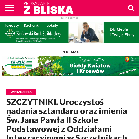
- REKLAMA -
O
NAS
WIADOMOŚCI
ZAPYTAM
CENNIK
KONTAKT
WPROST
REKLAM
PROSZOWICE
Z BLISKA
- REKLAMA -
WYDARZENIA
SZCZYTNIKI. Uroczystoś
nadania sztandaru oraz imienia
Św. Jana Pawła II Szkole
Podstawowej z Oddziałami
Integracyjnymi w Szczytnikach