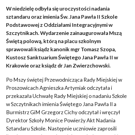
W niedzielę odbyła się uroczystości nadania
sztandaru oraz imienia Św. Jana Pawła II Szkole
Podstawowej z Oddziałami Integracyjnymi w
Szczytnikach. Wydarzenie zainaugurowała Mszą
Świętą polową, którą na placu szkolnym
sprawowali ksiądz kanonik mgr Tomasz Szopa,
Kustosz Sanktuarium Świętego Jana Pawła II w
Krakowie oraz ksiądz dr Jan Zwierzchowski.
Po Mszy świętej Przewodnicząca Rady Miejskiej w
Proszowicach Agnieszka Artymiak odczytała i
przekazała Uchwałę Rady Miejskiej o nadaniu Szkole
w Szczytnikach imienia Świętego Jana Pawła II a
Burmistrz GiM Grzegorz Cichy odczytał i wręczył
Dyrektor Szkoły Monice Powierży Akt Nadania
Sztandaru Szkole. Następnie uczniowie zaprosili