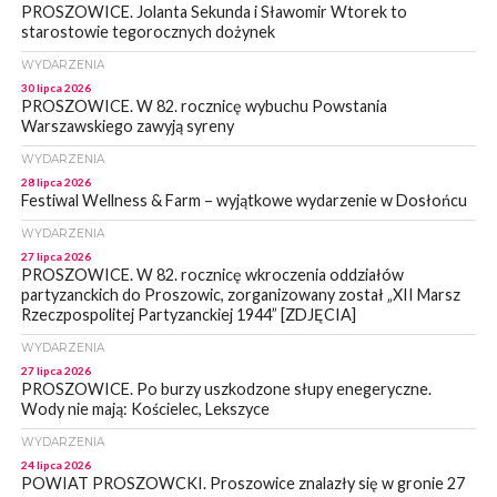
PROSZOWICE. Jolanta Sekunda i Sławomir Wtorek to
starostowie tegorocznych dożynek
WYDARZENIA
30 lipca 2026
PROSZOWICE. W 82. rocznicę wybuchu Powstania
Warszawskiego zawyją syreny
WYDARZENIA
28 lipca 2026
Festiwal Wellness & Farm – wyjątkowe wydarzenie w Dosłońcu
WYDARZENIA
27 lipca 2026
PROSZOWICE. W 82. rocznicę wkroczenia oddziałów
partyzanckich do Proszowic, zorganizowany został „XII Marsz
Rzeczpospolitej Partyzanckiej 1944” [ZDJĘCIA]
WYDARZENIA
27 lipca 2026
PROSZOWICE. Po burzy uszkodzone słupy enegeryczne.
Wody nie mają: Kościelec, Lekszyce
WYDARZENIA
24 lipca 2026
POWIAT PROSZOWCKI. Proszowice znalazły się w gronie 27