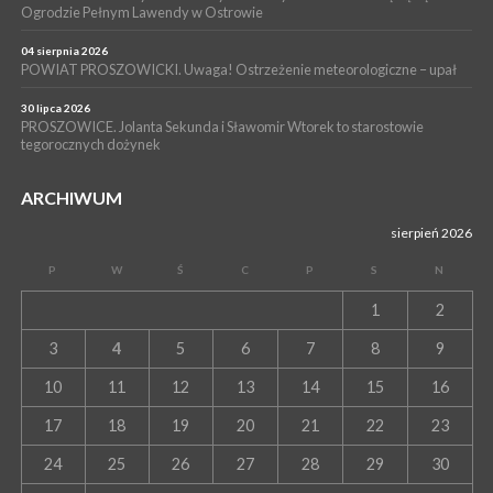
Ogrodzie Pełnym Lawendy w Ostrowie
13 lipca 2026
POWIAT PROSZOWICE. Nowa Pracownia Densytometrii w
Szpitalu im. Ojca Rafała z Proszowic już działa
04 sierpnia 2026
POWIAT PROSZOWICKI. Uwaga! Ostrzeżenie meteorologiczne – upał
30 lipca 2026
PROSZOWICE. Jolanta Sekunda i Sławomir Wtorek to starostowie
tegorocznych dożynek
ARCHIWUM
sierpień 2026
P
W
Ś
C
P
S
N
1
2
3
4
5
6
7
8
9
10
11
12
13
14
15
16
17
18
19
20
21
22
23
24
25
26
27
28
29
30