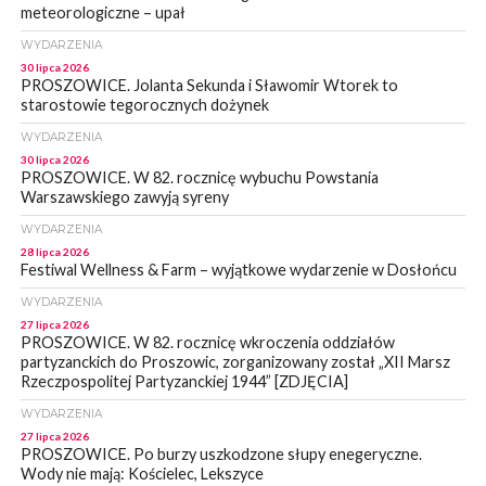
meteorologiczne – upał
WYDARZENIA
30 lipca 2026
PROSZOWICE. Jolanta Sekunda i Sławomir Wtorek to
starostowie tegorocznych dożynek
WYDARZENIA
30 lipca 2026
PROSZOWICE. W 82. rocznicę wybuchu Powstania
Warszawskiego zawyją syreny
WYDARZENIA
28 lipca 2026
Festiwal Wellness & Farm – wyjątkowe wydarzenie w Dosłońcu
WYDARZENIA
27 lipca 2026
PROSZOWICE. W 82. rocznicę wkroczenia oddziałów
partyzanckich do Proszowic, zorganizowany został „XII Marsz
Rzeczpospolitej Partyzanckiej 1944” [ZDJĘCIA]
WYDARZENIA
27 lipca 2026
PROSZOWICE. Po burzy uszkodzone słupy enegeryczne.
Wody nie mają: Kościelec, Lekszyce