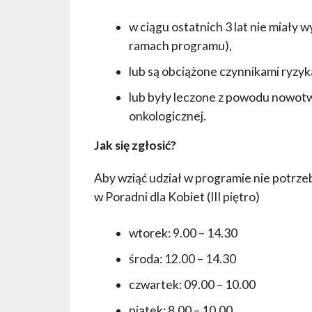
w ciągu ostatnich 3 lat nie miał
ramach programu),
lub są obciążone czynnikami ryzyk
lub były leczone z powodu nowotwo
onkologicznej.
Jak się zgłosić?
Aby wziąć udział w programie nie potrzeb
w Poradni dla Kobiet (III piętro)
wtorek: 9.00 – 14.30
środa: 12.00 – 14.30
czwartek: 09.00 – 10.00
piątek: 8.00 – 10.00