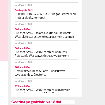
WYDARZENIA
04 sierpnia 2026
POWIAT PROSZOWICKI. Uwaga! Ostrzeżenie
meteorologiczne – upał
WYDARZENIA
30 lipca 2026
PROSZOWICE. Jolanta Sekunda i Sławomir
Wtorek to starostowie tegorocznych dożynek
WYDARZENIA
30 lipca 2026
PROSZOWICE. W 82. rocznicę wybuchu
Powstania Warszawskiego zawyją syreny
WYDARZENIA
28 lipca 2026
Festiwal Wellness & Farm – wyjątkowe
wydarzenie w Dosłońcu
WYDARZENIA
27 lipca 2026
PROSZOWICE. W 82. rocznicę wkroczenia
oddziałów partyzanckich do Proszowic,
zorganizowany został „XII Marsz
Rzeczpospolitej Partyzanckiej 1944” [ZDJĘCIA]
Godzina po godzinie
Na 16 dni