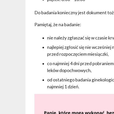
Do badania konieczny jest dokument toż
Pamiętaj, że na badanie:
nie należy zgłaszać się w czasie 
najlepiej zgłosić się nie wcześniej n
przed rozpoczęciem miesiączki,
co najmniej 4 dni przed pobranie
leków dopochwowych,
od ostatniego badania ginekolog
najmniej 1 dzień.