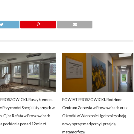
PROSZOWICKI. Ruszył remont
POWIAT PROSZOWICKI. Rodzinne
w Przychodni Specjalistycznych w
Centrum Zdrowia w Proszowicach oraz
im. Ojca Rafała w Proszowicach.
Ośrodki w Wierzbnie i Igołomi zyskają
a pochłonie ponad 12 mln zł
nowy sprzęt medyczny i przejdą
metamorfozę