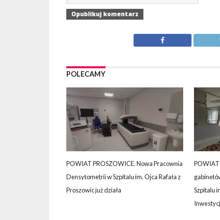
POLECAMY
POWIAT PROSZOWICE. Nowa Pracownia
POWIAT 
Densytometrii w Szpitalu im. Ojca Rafała z
gabinetó
Proszowic już działa
Szpitalu 
Inwestycj