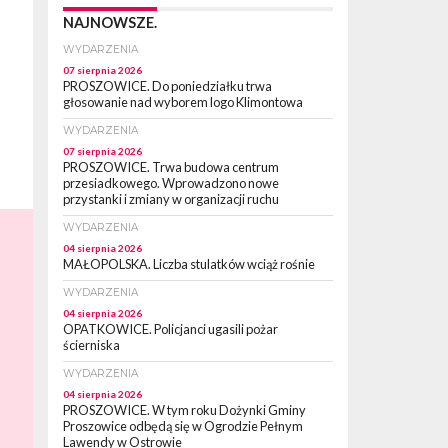
NAJNOWSZE.
WYDARZENIA
07 sierpnia 2026
PROSZOWICE. Do poniedziałku trwa
głosowanie nad wyborem logo Klimontowa
WYDARZENIA
07 sierpnia 2026
PROSZOWICE. Trwa budowa centrum
przesiadkowego. Wprowadzono nowe
przystanki i zmiany w organizacji ruchu
WYDARZENIA
04 sierpnia 2026
MAŁOPOLSKA. Liczba stulatków wciąż rośnie
WYDARZENIA
04 sierpnia 2026
OPATKOWICE. Policjanci ugasili pożar
ścierniska
WYDARZENIA
04 sierpnia 2026
PROSZOWICE. W tym roku Dożynki Gminy
Proszowice odbędą się w Ogrodzie Pełnym
Lawendy w Ostrowie