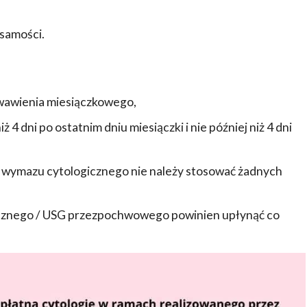
samości.
krwawienia miesiączkowego,
iż 4 dni po ostatnim dniu miesiączki i nie później niż 4 dni
m wymazu cytologicznego nie należy stosować żadnych
icznego / USG przezpochwowego powinien upłynąć co