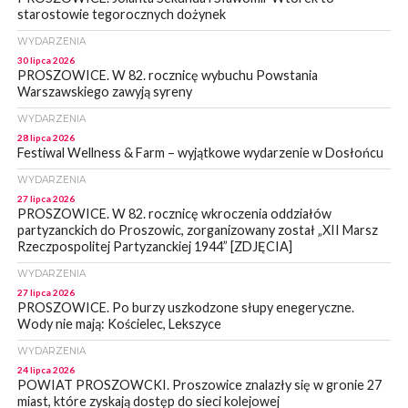
starostowie tegorocznych dożynek
WYDARZENIA
30 lipca 2026
PROSZOWICE. W 82. rocznicę wybuchu Powstania
Warszawskiego zawyją syreny
WYDARZENIA
28 lipca 2026
Festiwal Wellness & Farm – wyjątkowe wydarzenie w Dosłońcu
WYDARZENIA
27 lipca 2026
PROSZOWICE. W 82. rocznicę wkroczenia oddziałów
partyzanckich do Proszowic, zorganizowany został „XII Marsz
Rzeczpospolitej Partyzanckiej 1944” [ZDJĘCIA]
WYDARZENIA
27 lipca 2026
PROSZOWICE. Po burzy uszkodzone słupy enegeryczne.
Wody nie mają: Kościelec, Lekszyce
WYDARZENIA
24 lipca 2026
POWIAT PROSZOWCKI. Proszowice znalazły się w gronie 27
miast, które zyskają dostęp do sieci kolejowej