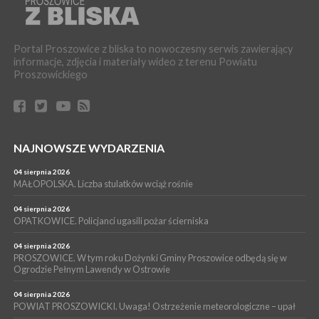
WYDARZENIA
16 lipca 2026
POWIAT PROSZOWICKI. KRUS bliżej rolników. Mieszkańcy
Portal Proszowice z bliska to nowoczesny serwis zawierający
Pałecznicy będą obsługiwani w Proszowicach
informacje, zdjęcia i materiały wideo z terenu Powiatu
WYDARZENIA
Proszowickiego
15 lipca 2026
PROSZOWICE. W parku Warsztaty Edukacyjno-Przyrodnicze
NOC CIEM
WYDARZENIA
NAJNOWSZE WYDARZENIA
15 lipca 2026
PROSZOWICE. Już za tydzień kolejne zajęcia z cyklu „Wakacyjne
Czwartki w Bibliotece”
04 sierpnia 2026
MAŁOPOLSKA. Liczba stulatków wciąż rośnie
WYDARZENIA
14 lipca 2026
04 sierpnia 2026
PROSZOWICE. 26 lipca odbędzie się XII Marsz Rzeczpospolitej
OPATKOWICE. Policjanci ugasili pożar ścierniska
Partyzanckiej 1944
04 sierpnia 2026
WYDARZENIA
PROSZOWICE. W tym roku Dożynki Gminy Proszowice odbędą się w
Ogrodzie Pełnym Lawendy w Ostrowie
13 lipca 2026
POWIAT PROSZOWICE. Nowa Pracownia Densytometrii w
Szpitalu im. Ojca Rafała z Proszowic już działa
04 sierpnia 2026
POWIAT PROSZOWICKI. Uwaga! Ostrzeżenie meteorologiczne – upał