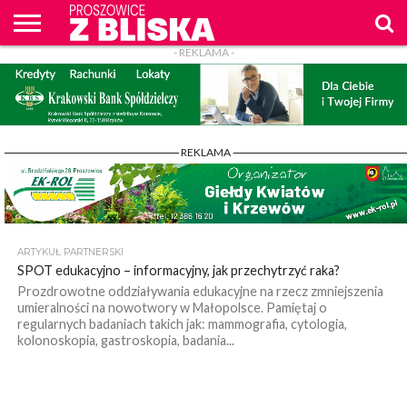
- REKLAMA -
O
NAS
WIADOMOŚCI
ZAPYTAM
CENNIK
KONTAKT
WPROST
REKLAM
PROSZOWICE
Z BLISKA
- REKLAMA -
ARTYKUŁ PARTNERSKI
SPOT edukacyjno – informacyjny, jak przechytrzyć raka?
Prozdrowotne oddziaływania edukacyjne na rzecz zmniejszenia
umieralności na nowotwory w Małopolsce. Pamiętaj o
regularnych badaniach takich jak: mammografia, cytologia,
kolonoskopia, gastroskopia, badania...